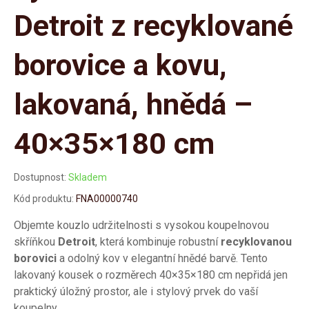
Detroit z recyklované
borovice a kovu,
lakovaná, hnědá –
40×35×180 cm
Dostupnost:
Skladem
Kód produktu:
FNA00000740
Objemte kouzlo udržitelnosti s vysokou koupelnovou
skříňkou
Detroit
, která kombinuje robustní
recyklovanou
borovici
a odolný kov v elegantní hnědé barvě. Tento
lakovaný kousek o rozměrech 40×35×180 cm nepřidá jen
praktický úložný prostor, ale i stylový prvek do vaší
koupelny.