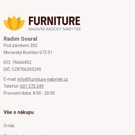
Radim Soural
Pod zámkem 202
Moravský Krumlov 672 01
IČO: 74666452
DIČ: CZ8706305245
E-mail:
info@furniture-nabytek.cz
Telefon:
601 372 249
Provozní doba: 8:00 - 20:00
Vše o nákupu
O nás