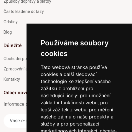
Způsoby dopravy a platby
Často kladené dotazy
Odstíny
Blog
Používáme soubory
Důležité
cookies
Obchodní podmínky
Tato webová stránka používá
Zpracování a ochrana osobních údajů
cookies a další sledovací
Kontakty
technologie ke zlepšení vašeho
zážitku z prohlížení pro
Odběr novinek
následující účely:
pro umožnění
základní funkčnosti webu
,
pro
Informace o Novinkách a užitečné rady max. 1x za týden
lepší zážitek z webu
,
pro měření
vašeho zájmu o naše produkty a
Odebírat
služby a pro personalizaci
marketingových interakcí
,
chcete-