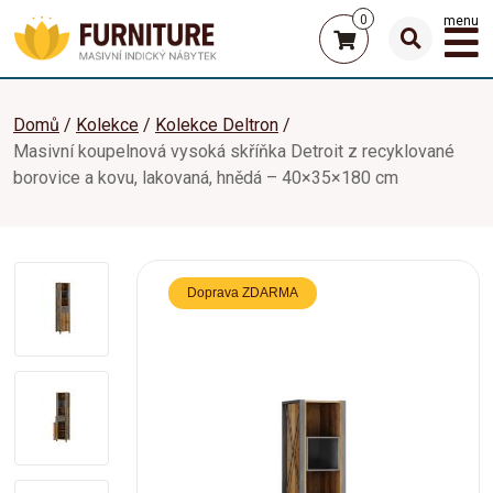
0
menu
Domů
Kolekce
Kolekce Deltron
Masivní koupelnová vysoká skříňka Detroit z recyklované
borovice a kovu, lakovaná, hnědá – 40×35×180 cm
Doprava ZDARMA