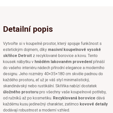
Detailní popis
Vytvořte si v koupelně prostor, který spojuje funkčnost s
estetickým dojmem, díky
masivní koupelnové vysoké
skříňce Detroit
z recyklované borovice a kovu. Tento
kousek nábytku v
hnědém lakovaném provedení
přináší
do vašeho interiéru nádech přírodní elegance a moderního
designu. Jeho rozměry 40×35×180 cm skvěle padnou do
každého prostoru, ať už je váš styl minimalistický,
skandinávský nebo rustikální. Skříňka nabízí dostatek
úložného prostoru
pro všechny vaše koupelnové potřeby,
od ručníků až po kosmetiku.
Recyklovaná borovice
dává
každému kusu jedinečný charakter, zatímco
kovové detaily
dodávají robustnost a moderní vzhled.