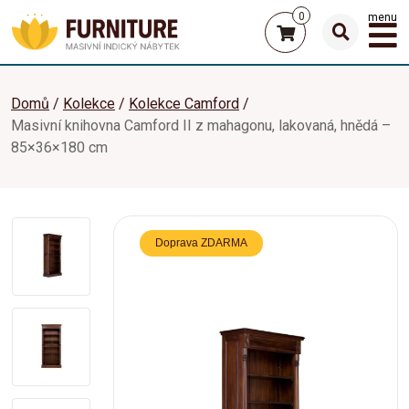
0
menu
Domů
Kolekce
Kolekce Camford
Masivní knihovna Camford II z mahagonu, lakovaná, hnědá –
85×36×180 cm
Doprava ZDARMA