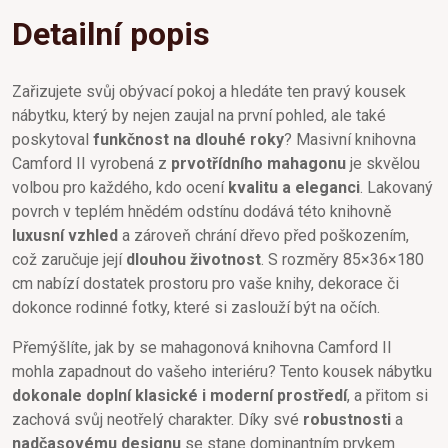
Detailní popis
Zařizujete svůj obývací pokoj a hledáte ten pravý kousek
nábytku, který by nejen zaujal na první pohled, ale také
poskytoval
funkčnost na dlouhé roky
? Masivní knihovna
Camford II vyrobená z
prvotřídního mahagonu
je skvělou
volbou pro každého, kdo ocení
kvalitu a eleganci
. Lakovaný
povrch v teplém hnědém odstínu dodává této knihovně
luxusní vzhled
a zároveň chrání dřevo před poškozením,
což zaručuje její
dlouhou životnost
. S rozměry 85×36×180
cm nabízí dostatek prostoru pro vaše knihy, dekorace či
dokonce rodinné fotky, které si zaslouží být na očích.
Přemýšlíte, jak by se mahagonová knihovna Camford II
mohla zapadnout do vašeho interiéru? Tento kousek nábytku
dokonale doplní klasické i moderní prostředí
, a přitom si
zachová svůj neotřelý charakter. Díky své
robustnosti
a
nadčasovému designu
se stane dominantním prvkem