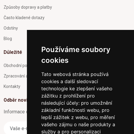
Způsoby dopravy a platby
Často kladené dotazy
Odstíny
Blog
Používáme soubory
Důležité
cookies
Obchodní podmínky
Tato webová stránka používá
Zpracování a ochrana osobních údajů
cookies a další sledovací
Kontakty
technologie ke zlepšení vašeho
zážitku z prohlížení pro
Odběr novinek
následující účely:
pro umožnění
základní funkčnosti webu
,
pro
Informace o Novinkách a užitečné rady max. 1x za týden
lepší zážitek z webu
,
pro měření
vašeho zájmu o naše produkty a
Odebírat
služby a pro personalizaci