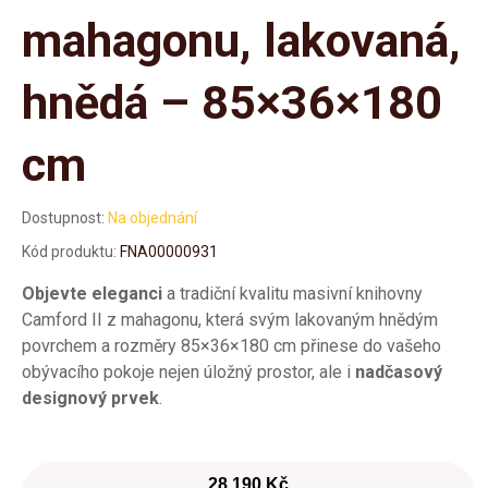
mahagonu, lakovaná,
hnědá – 85×36×180
cm
Dostupnost:
Na objednání
Kód produktu:
FNA00000931
Objevte eleganci
a tradiční kvalitu masivní knihovny
Camford II z mahagonu, která svým lakovaným hnědým
povrchem a rozměry 85×36×180 cm přinese do vašeho
obývacího pokoje nejen úložný prostor, ale i
nadčasový
designový prvek
.
28 190 Kč