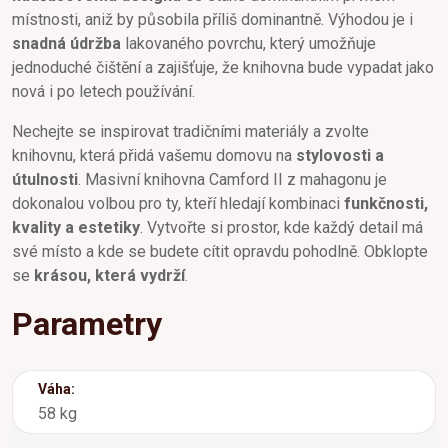
místnosti, aniž by působila příliš dominantně. Výhodou je i
snadná údržba
lakovaného povrchu, který umožňuje
jednoduché čištění a zajišťuje, že knihovna bude vypadat jako
nová i po letech používání.
Nechejte se inspirovat tradičními materiály a zvolte
knihovnu, která přidá vašemu domovu na
stylovosti a
útulnosti
. Masivní knihovna Camford II z mahagonu je
dokonalou volbou pro ty, kteří hledají kombinaci
funkčnosti,
kvality a estetiky
. Vytvořte si prostor, kde každý detail má
své místo a kde se budete cítit opravdu pohodlně. Obklopte
se
krásou, která vydrží
.
Parametry
Váha:
58 kg