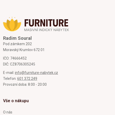
Radim Soural
Pod zámkem 202
Moravský Krumlov 672 01
IČO: 74666452
DIČ: CZ8706305245
E-mail:
info@furniture-nabytek.cz
Telefon:
601 372 249
Provozní doba: 8:00 - 20:00
Vše o nákupu
O nás