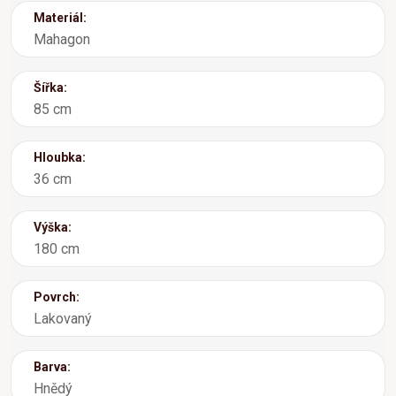
Materiál:
Mahagon
Šířka:
85 cm
Hloubka:
36 cm
Výška:
180 cm
Povrch:
Lakovaný
Barva:
Hnědý