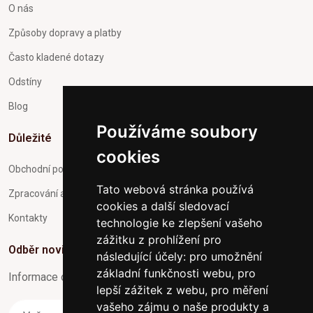
O nás
Způsoby dopravy a platby
Často kladené dotazy
Odstíny
Blog
Používáme soubory
Důležité
cookies
Obchodní podmínky
Tato webová stránka používá
Zpracování a ochrana osobních údajů
cookies a další sledovací
Kontakty
technologie ke zlepšení vašeho
zážitku z prohlížení pro
Odběr novinek
následující účely:
pro umožnění
základní funkčnosti webu
,
pro
Informace o Novinkách a užitečné rady max. 1x za týden
lepší zážitek z webu
,
pro měření
vašeho zájmu o naše produkty a