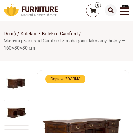
0
menu
Domů
Kolekce
Kolekce Camford
Masivní psací stůl Camford z mahagonu, lakovaný, hnědý –
160×80×80 cm
Doprava ZDARMA