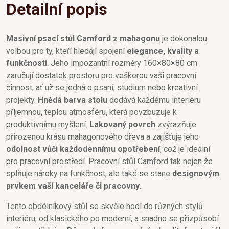
Detailní popis
Masivní psací stůl Camford z mahagonu
je dokonalou
volbou pro ty, kteří hledají spojení
elegance, kvality a
funkčnosti
. Jeho impozantní rozměry 160×80×80 cm
zaručují dostatek prostoru pro veškerou vaši pracovní
činnost, ať už se jedná o psaní, studium nebo kreativní
projekty.
Hnědá barva stolu
dodává každému interiéru
příjemnou, teplou atmosféru, která povzbuzuje k
produktivnímu myšlení.
Lakovaný povrch
zvýrazňuje
přirozenou krásu mahagonového dřeva a zajišťuje jeho
odolnost vůči každodennímu opotřebení
, což je ideální
pro pracovní prostředí. Pracovní stůl Camford tak nejen že
splňuje nároky na funkčnost, ale také se stane
designovým
prvkem vaší kanceláře či pracovny
.
Tento obdélníkový stůl se skvěle hodí do různých stylů
interiéru, od klasického po moderní, a snadno se přizpůsobí