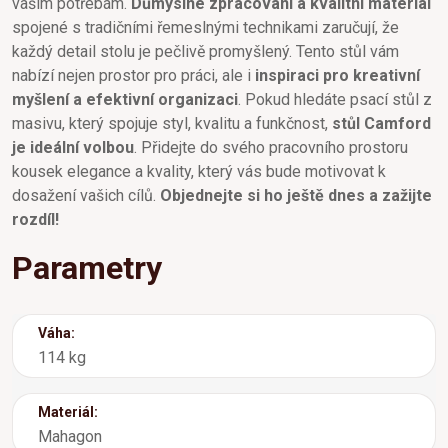
vašim potřebám.
Důmyslné zpracování a kvalitní materiál
spojené s tradičními řemeslnými technikami zaručují, že
každý detail stolu je pečlivě promyšlený. Tento stůl vám
nabízí nejen prostor pro práci, ale i
inspiraci pro kreativní
myšlení a efektivní organizaci
. Pokud hledáte psací stůl z
masivu, který spojuje styl, kvalitu a funkčnost,
stůl Camford
je ideální volbou
. Přidejte do svého pracovního prostoru
kousek elegance a kvality, který vás bude motivovat k
dosažení vašich cílů.
Objednejte si ho ještě dnes a zažijte
rozdíl!
Parametry
Váha:
114 kg
Materiál:
Mahagon