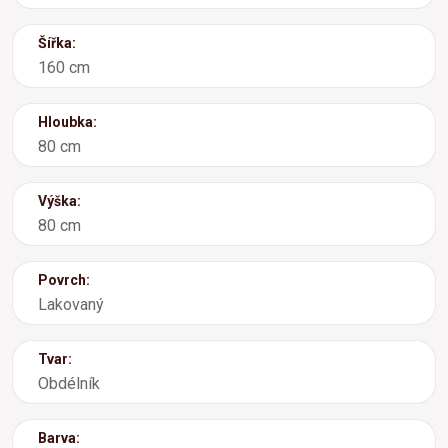
Šířka:
160 cm
Hloubka:
80 cm
Výška:
80 cm
Povrch:
Lakovaný
Tvar:
Obdélník
Barva: