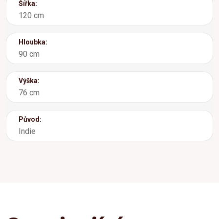
Šířka:
120 cm
Hloubka:
90 cm
Výška:
76 cm
Původ:
Indie