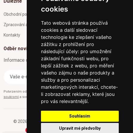
Důležité
cookies
Obchodní podmínky
Tato webová stránka používá
Zpracování a ochrana osobních údajů
cookies a další sledovací
Kontakty
technologie ke zlepšení vašeho
zážitku z prohlížení pro
Odběr novinek
následující účely:
pro umožnění
základní funkčnosti webu
,
pro
Informace o Novinkách a užitečné rady max. 1x za týden
lepší zážitek z webu
,
pro měření
vašeho zájmu o naše produkty a
Odebírat
služby a pro personalizaci
marketingových interakcí
,
chcete-
Potvrzením odběru současně souhlasíte s našimi podmínkami o
Ochraně
li zobrazovat reklamy, které jsou
soukromí
a současně nám udělujete souhlas se zasíláním obchodních e-mailů.
pro vás relevantnější
.
Souhlasím
© 2026 Furniture-nabytek.cz - Všechna práva vyhrazena.
Upravit mé předvolby