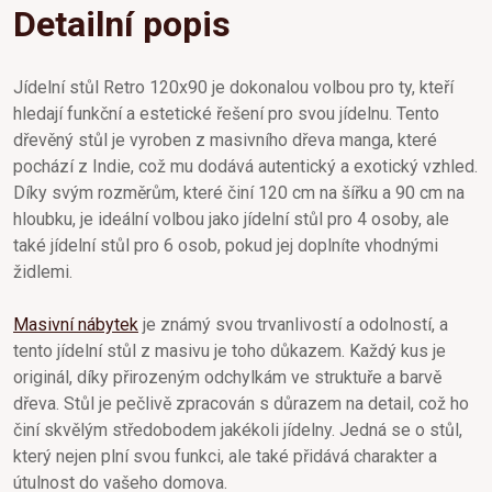
Detailní popis
Jídelní stůl Retro 120x90 je dokonalou volbou pro ty, kteří
hledají funkční a estetické řešení pro svou jídelnu. Tento
dřevěný stůl je vyroben z masivního dřeva manga, které
pochází z Indie, což mu dodává autentický a exotický vzhled.
Díky svým rozměrům, které činí 120 cm na šířku a 90 cm na
hloubku, je ideální volbou jako jídelní stůl pro 4 osoby, ale
také jídelní stůl pro 6 osob, pokud jej doplníte vhodnými
židlemi.
Masivní nábytek
je známý svou trvanlivostí a odolností, a
tento jídelní stůl z masivu je toho důkazem. Každý kus je
originál, díky přirozeným odchylkám ve struktuře a barvě
dřeva. Stůl je pečlivě zpracován s důrazem na detail, což ho
činí skvělým středobodem jakékoli jídelny. Jedná se o stůl,
který nejen plní svou funkci, ale také přidává charakter a
útulnost do vašeho domova.