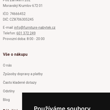
Moravský Krumlov 672 01
IČO: 74666452
DIČ: CZ8706305245
E-mail:
info@furniture-nabytek.cz
Telefon:
601 372 249
Provozní doba: 8:00 - 20:00
Vše o nákupu
O nás
Způsoby dopravy a platby
Často kladené dotazy
Odstíny
Blog
Používáme soubory