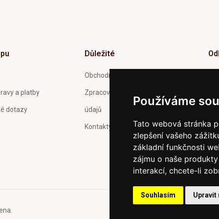
upu
Důležité
Od
Inf
Obchodní podmínky
tý
ravy a platby
Zpracování a ochrana osobních
Používáme sou
né dotazy
údajů
Tato webová stránka po
Kontakty
zlepšení vašeho zážitku
Pot
Och
základní funkčnosti w
zas
zájmu o naše produkty 
interakcí
,
chcete-li zob
Souhlasím
Upravit
ena.