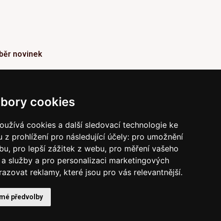
běr novinek
ormace o Novinkách a užitečné rady max. 1x za
den
bory cookies
Odebírat
užívá cookies a další sledovací technologie ke
 z prohlížení pro následující účely:
pro umožnění
vrzením odběru současně souhlasíte s našimi podmínkami o
raně soukromí
a současně nám udělujete souhlas se
ebu
,
pro lepší zážitek z webu
,
pro měření vašeho
íláním obchodních e-mailů.
a služby a pro personalizaci marketingových
razovat reklamy, které jsou pro vás relevantnější
.
 mé předvolby