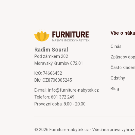
Vše o nák
O nás
Radim Soural
Pod zámkem 202
Způsoby dop
Moravský Krumlov 672 01
Často klade
IČO: 74666452
Odstíny
DIČ: CZ8706305245
Blog
E-mail:
info@furniture-nabytek.cz
Telefon:
601 372 249
Provozní doba: 8:00 - 20:00
© 2026 Furniture-nabytek.cz - Všechna práva vyhraz