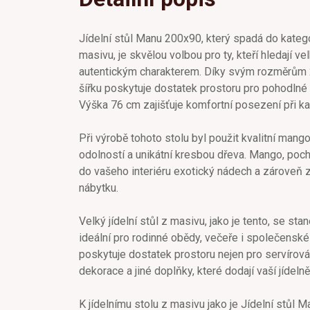
Jídelní stůl Manu 200x90, který spadá do kategor
masivu, je skvělou volbou pro ty, kteří hledají ve
autentickým charakterem. Díky svým rozměrům 
šířku poskytuje dostatek prostoru pro pohodlné 
Výška 76 cm zajišťuje komfortní posezení při ka
Při výrobě tohoto stolu byl použit kvalitní mango
odolností a unikátní kresbou dřeva. Mango, pochá
do vašeho interiéru exotický nádech a zároveň 
nábytku.
Velký jídelní stůl z masivu, jako je tento, se st
ideální pro rodinné obědy, večeře i společenské
poskytuje dostatek prostoru nejen pro servírování
dekorace a jiné doplňky, které dodají vaší jídelně
K jídelnímu stolu z masivu jako je Jídelní stůl M