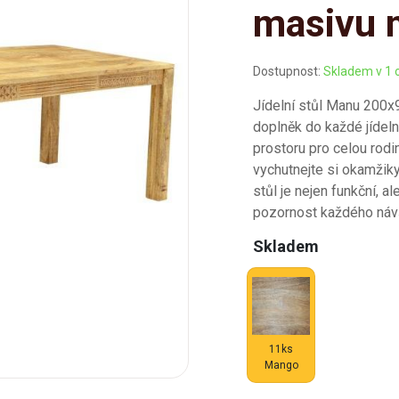
masivu 
Dostupnost:
Skladem v 1 
Jídelní stůl Manu 200x
doplněk do každé jídeln
prostoru pro celou rodi
vychutnejte si okamžik
stůl je nejen funkční, a
pozornost každého návš
Skladem
11ks
Mango