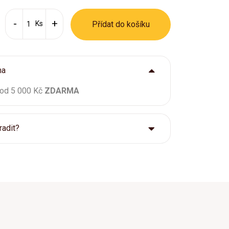
Ks
Přídat do košíku
ma
 od 5 000 Kč
ZDARMA
radit?