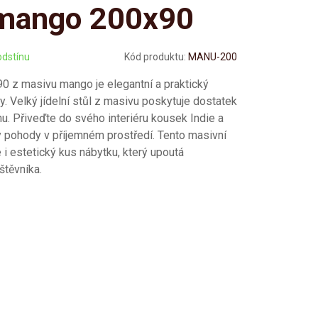
mango 200x90
odstínu
Kód produktu:
MANU-200
90 z masivu mango je elegantní a praktický
y. Velký jídelní stůl z masivu poskytuje dostatek
nu. Přiveďte do svého interiéru kousek Indie a
y pohody v příjemném prostředí. Tento masivní
le i estetický kus nábytku, který upoutá
těvníka.