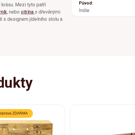
Původ:
 krásu. Mezi tyto patří
Indie
rník
, nebo
vitrína
s dřevěnými
í s designem jídelního stolu a
dukty
oprava ZDARMA