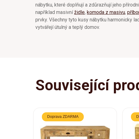
nábytku, které doplňují a zdůrazňují jeho přírodní
například masivní
židle
,
komoda z masivu
,
příbo
prvky. Všechny tyto kusy nábytku harmonicky lad
vytvářejí útulný a teplý domov.
Související pro
Doprava ZDARMA
D