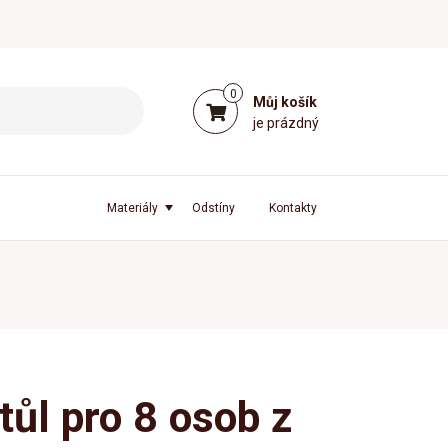
0
Můj košík
je prázdný
Materiály
Odstíny
Kontakty
stůl pro 8 osob z