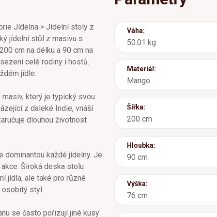
ie Jídelna > Jídelní stoly z
Váha:
lký jídelní stůl z masivu s
50.01 kg
200 cm na délku a 90 cm na
sezení celé rodiny i hostů.
Materiál:
ždém jídle.
Mango
 masiv, který je typický svou
Šířka:
zející z daleké Indie, vnáší
200 cm
zaručuje dlouhou životnost
Hloubka:
ane dominantou každé jídelny. Je
90 cm
 akce. Široká deska stolu
 jídla, ale také pro různé
Výška:
 osobitý styl.
76 cm
anu se často pořizují jiné kusy