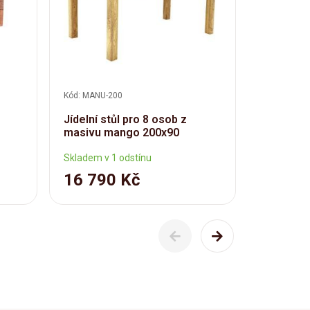
Kód: MANU-200
Kód: MANU-
Jídelní stůl pro 8 osob z
Věšák Ma
masivu mango 200x90
80x15x2,
Skladem v 1 odstínu
Skladem v 
16 790 Kč
1 490