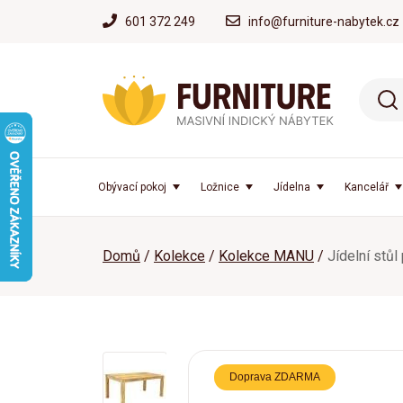
601 372 249
info@furniture-nabytek.cz
Obývací pokoj
Ložnice
Jídelna
Kancelář
Domů
Kolekce
Kolekce MANU
Jídelní stů
Doprava ZDARMA