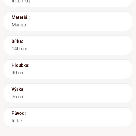
41.01 kg
Materiál:
Mango
Šířka:
140 cm
Hloubka:
90 cm
Výška:
76 cm
Původ:
Indie