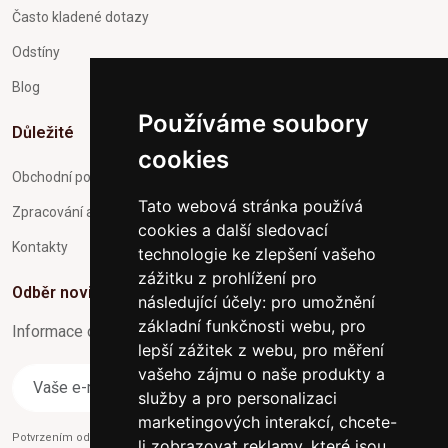
Často kladené dotazy
Odstíny
Blog
Používáme soubory
Důležité
cookies
Obchodní podmínky
Tato webová stránka používá
Zpracování a ochrana osobních údajů
cookies a další sledovací
Kontakty
technologie ke zlepšení vašeho
zážitku z prohlížení pro
Odběr novinek
následující účely:
pro umožnění
základní funkčnosti webu
,
pro
Informace o Novinkách a užitečné rady max. 1x za týden
lepší zážitek z webu
,
pro měření
vašeho zájmu o naše produkty a
Odebírat
služby a pro personalizaci
marketingových interakcí
,
chcete-
Potvrzením odběru současně souhlasíte s našimi podmínkami o
Ochraně
li zobrazovat reklamy, které jsou