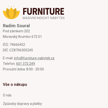
Radim Soural
Pod zámkem 202
Moravský Krumlov 672 01
IČO: 74666452
DIČ: CZ8706305245
E-mail:
info@furniture-nabytek.cz
Telefon:
601 372 249
Provozní doba: 8:00 - 20:00
Vše o nákupu
O nás
Způsoby dopravy a platby