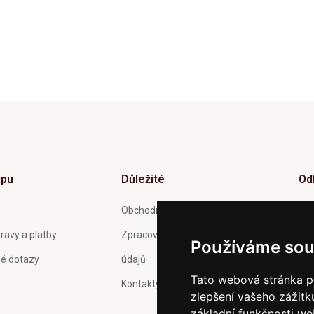
upu
Důležité
Od
Inf
Obchodní podmínky
tý
ravy a platby
Zpracování a ochrana osobních
Používáme sou
né dotazy
údajů
Tato webová stránka po
Kontakty
zlepšení vašeho zážitku
Pot
Och
základní funkčnosti w