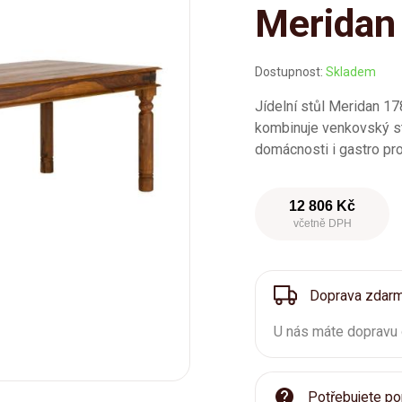
Meridan
Dostupnost:
Skladem
Jídelní stůl Meridan 1
kombinuje venkovský sty
domácnosti i gastro pr
12 806 Kč
včetně DPH
Doprava zdar
U nás máte dopravu
Potřebujete po