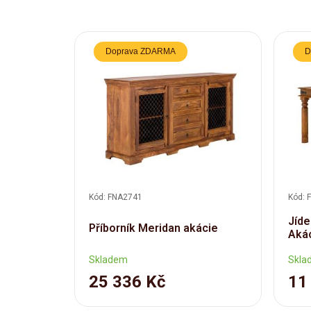
Doprava ZDARMA
D
Kód: FNA2741
Kód: 
Jíde
Příborník Meridan akácie
Aká
Skladem
Skla
25 336 Kč
11