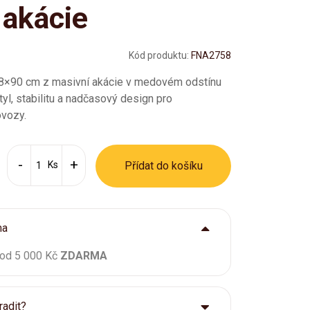
 akácie
Kód produktu:
FNA2758
78×90 cm z masivní akácie v medovém odstínu
l, stabilitu a nadčasový design pro
ovozy.
Ks
Přídat do košíku
ma
 od 5 000 Kč
ZDARMA
radit?