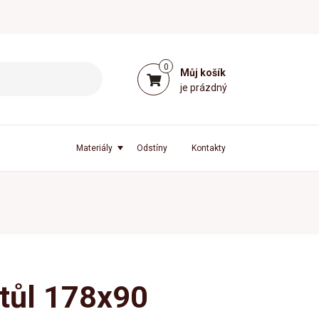
0
Můj košík
je prázdný
Materiály
Odstíny
Kontakty
stůl 178x90