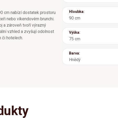
Hloubka:
90 cm nabízí dostatek prostoru
90 cm
večeři nebo víkendovém brunchi.
j a zároveň tvoří výrazný
ální vzhled a zvyšují odolnost
Výška:
h či hotelech.
75 cm
Barva:
Hnědý
dukty