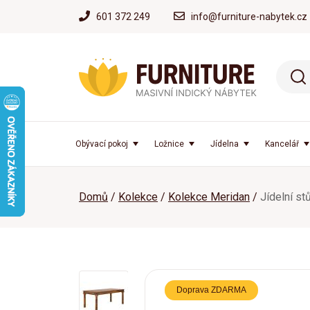
601 372 249
info@furniture-nabytek.cz
Obývací pokoj
Ložnice
Jídelna
Kancelář
Domů
Kolekce
Kolekce Meridan
Jídelní s
Doprava ZDARMA