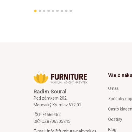
Vše o nák
O nás
Radim Soural
Pod zámkem 202
Způsoby dop
Moravský Krumlov 672 01
Často klade
IČO: 74666452
Odstíny
DIČ: CZ8706305245
Blog
E-mail:
info@furniture-nabytek.cz