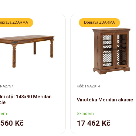
oprava ZDARMA
Doprava ZDARMA
FNA2757
Kód: FNA2814
lní stůl 148x90 Meridan
Vinotéka Meridan akácie
cie
dem
Skladem
 560 Kč
17 462 Kč