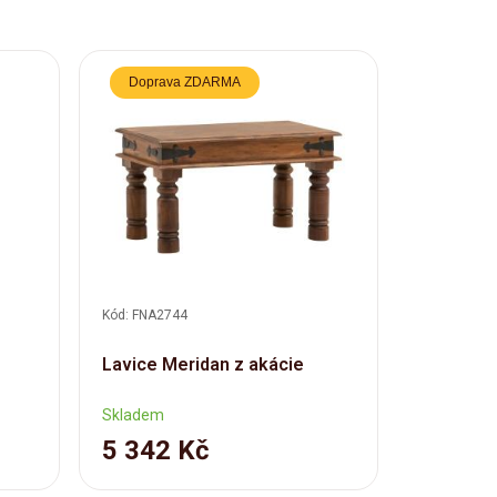
Doprava ZDARMA
Doprav
Kód: FNA2744
Kód: FNA27
Lavice Meridan z akácie
Lavice M
Skladem
Skladem
5 342 Kč
6 882