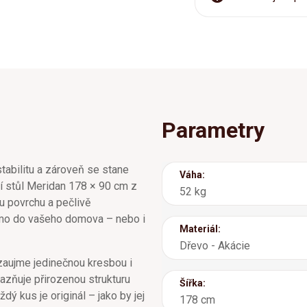
Parametry
 stabilitu a zároveň se stane
Váha:
ní stůl Meridan 178 × 90 cm z
52 kg
 povrchu a pečlivě
mo do vašeho domova – nebo i
Materiál:
Dřevo - Akácie
 zaujme jedinečnou kresbou i
azňuje přirozenou strukturu
Šířka:
dý kus je originál – jako by jej
178 cm