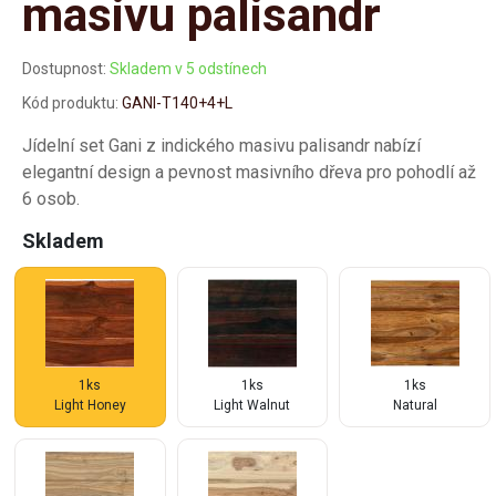
masivu palisandr
Dostupnost:
Skladem v 5 odstínech
Kód produktu:
GANI-T140+4+L
Jídelní set Gani z indického masivu palisandr nabízí
elegantní design a pevnost masivního dřeva pro pohodlí až
6 osob.
Skladem
1ks
1ks
1ks
Light Honey
Light Walnut
Natural