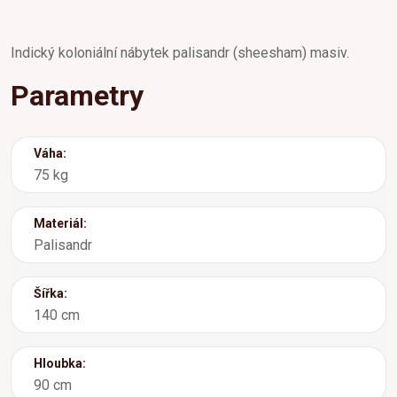
Indický koloniální nábytek palisandr (sheesham) masiv.
Parametry
Váha:
75 kg
Materiál:
Palisandr
Šířka:
140 cm
Hloubka:
90 cm