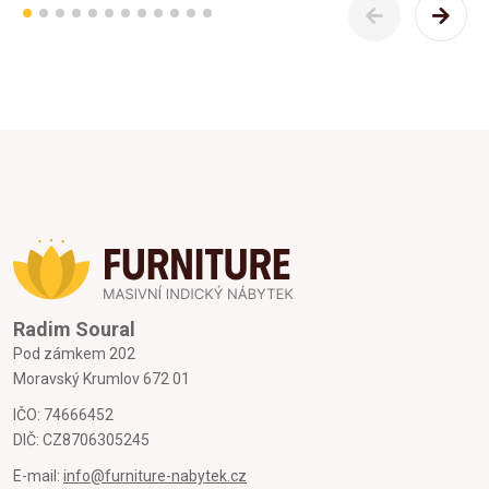
Radim Soural
Pod zámkem 202
Moravský Krumlov 672 01
IČO: 74666452
DIČ: CZ8706305245
E-mail:
info@furniture-nabytek.cz