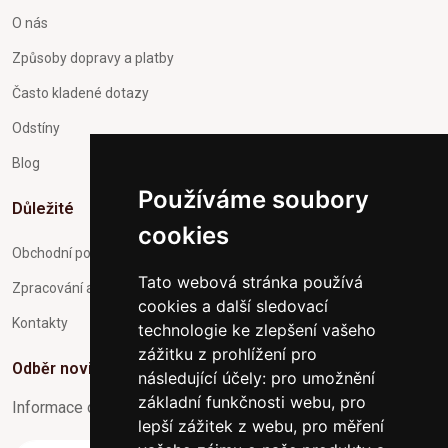
O nás
Způsoby dopravy a platby
Často kladené dotazy
Odstíny
Blog
Používáme soubory
Důležité
cookies
Obchodní podmínky
Tato webová stránka používá
Zpracování a ochrana osobních údajů
cookies a další sledovací
Kontakty
technologie ke zlepšení vašeho
zážitku z prohlížení pro
Odběr novinek
následující účely:
pro umožnění
základní funkčnosti webu
,
pro
Informace o Novinkách a užitečné rady max. 1x za týden
lepší zážitek z webu
,
pro měření