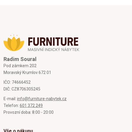
Radim Soural
Pod zámkem 202
Moravský Krumlov 672 01
IČO: 74666452
DIČ: CZ8706305245
E-mail:
info@furniture-nabytek.cz
Telefon:
601 372 249
Provozní doba: 8:00 - 20:00
Vše o nákupu