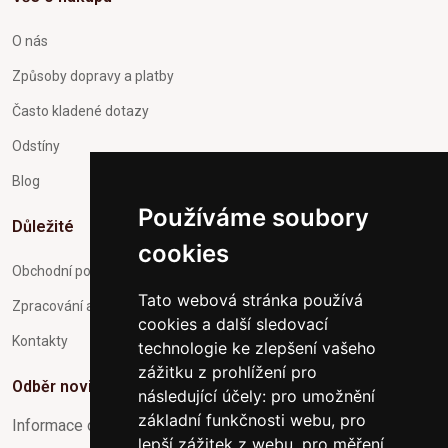
O nás
Způsoby dopravy a platby
Často kladené dotazy
Odstíny
Blog
Používáme soubory
Důležité
cookies
Obchodní podmínky
Tato webová stránka používá
Zpracování a ochrana osobních údajů
cookies a další sledovací
Kontakty
technologie ke zlepšení vašeho
zážitku z prohlížení pro
Odběr novinek
následující účely:
pro umožnění
základní funkčnosti webu
,
pro
Informace o Novinkách a užitečné rady max. 1x za týden
lepší zážitek z webu
,
pro měření