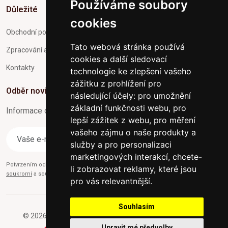
Používáme soubory
Důležité
cookies
Obchodní podmínky
Tato webová stránka používá
Zpracování a ochrana osobních údajů
cookies a další sledovací
Kontakty
technologie ke zlepšení vašeho
zážitku z prohlížení pro
Odběr novinek
následující účely:
pro umožnění
základní funkčnosti webu
,
pro
Informace o Novinkách a užitečné rady max. 1x za týden
lepší zážitek z webu
,
pro měření
vašeho zájmu o naše produkty a
Odebírat
služby a pro personalizaci
marketingových interakcí
,
chcete-
Potvrzením odběru současně souhlasíte s našimi podmínkami o
Ochraně
li zobrazovat reklamy, které jsou
soukromí
a současně nám udělujete souhlas se zasíláním obchodních e-mailů.
pro vás relevantnější
.
Souhlasím
© 2026 Furniture-nabytek.cz - Všechna práva vyhrazena.
Upravit mé předvolby