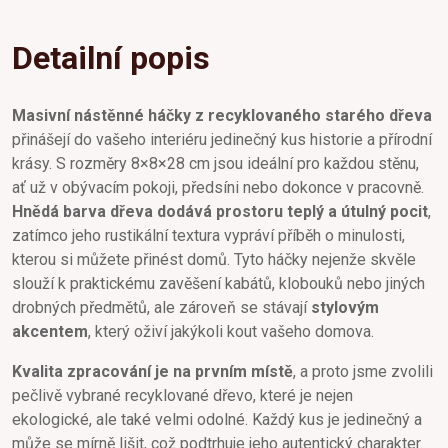
Detailní popis
Masivní nástěnné háčky z recyklovaného starého dřeva
přinášejí do vašeho interiéru jedinečný kus historie a přírodní
krásy. S rozměry 8×8×28 cm jsou ideální pro každou stěnu,
ať už v obývacím pokoji, předsíni nebo dokonce v pracovně.
Hnědá barva dřeva dodává prostoru teplý a útulný pocit
,
zatímco jeho rustikální textura vypráví příběh o minulosti,
kterou si můžete přinést domů. Tyto háčky nejenže skvěle
slouží k praktickému zavěšení kabátů, klobouků nebo jiných
drobných předmětů, ale zároveň se stávají
stylovým
akcentem
, který oživí jakýkoli kout vašeho domova.
Kvalita zpracování je na prvním místě
, a proto jsme zvolili
pečlivě vybrané recyklované dřevo, které je nejen
ekologické, ale také velmi odolné. Každý kus je jedinečný a
může se mírně lišit, což podtrhuje jeho autentický charakter.