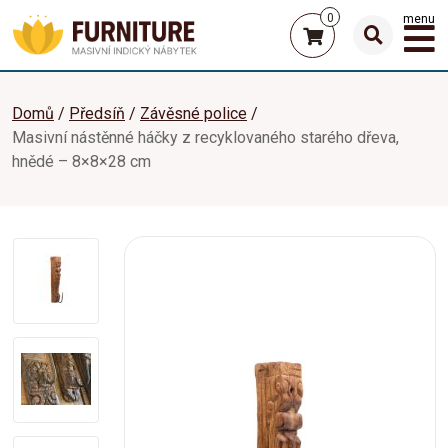
0
menu
Domů
Předsíň
Závěsné police
Masivní nástěnné háčky z recyklovaného starého dřeva,
hnědé – 8×8×28 cm