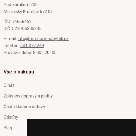
Pod zámkem 202
Moravský Krumlov 672 01
IČO: 74666452
DIČ: CZ8706305245
E-mail:
info@furniture-nabytek.cz
Telefon:
601 372 249
Provozní doba: 8:00 - 20:00
Vše o nákupu
O nás
Způsoby dopravy a platby
Často kladené dotazy
Odstíny
Blog