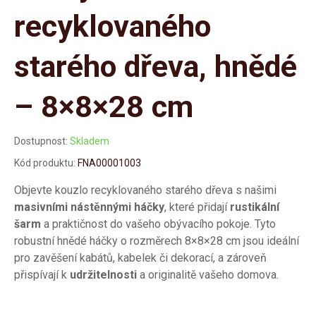
recyklovaného
starého dřeva, hnědé
– 8×8×28 cm
Dostupnost:
Skladem
Kód produktu:
FNA00001003
Objevte kouzlo recyklovaného starého dřeva s našimi
masivními nástěnnými háčky
, které přidají
rustikální
šarm
a praktičnost do vašeho obývacího pokoje. Tyto
robustní hnědé háčky o rozměrech 8×8×28 cm jsou ideální
pro zavěšení kabátů, kabelek či dekorací, a zároveň
přispívají k
udržitelnosti
a originalitě vašeho domova.