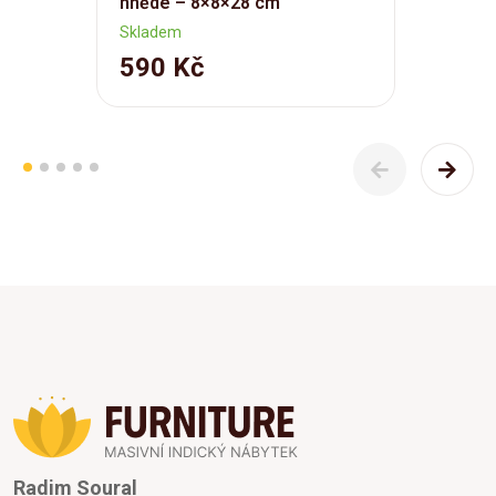
hnědé – 8×8×28 cm
Skladem
590 Kč
Radim Soural