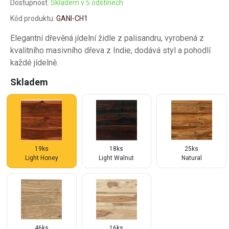
Dostupnost:
Skladem v 5 odstínech
Kód produktu:
GANI-CH1
Elegantní dřevěná jídelní židle z palisandru, vyrobená z
kvalitního masivního dřeva z Indie, dodává styl a pohodlí
každé jídelně.
Skladem
19ks
18ks
25ks
Light Honey
Light Walnut
Natural
46ks
16ks