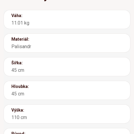
Váha:
11.01 kg
Materiál:
Palisandr
Šířka:
45 cm
Hloubka:
45 cm
Výška:
110 cm
Původ: