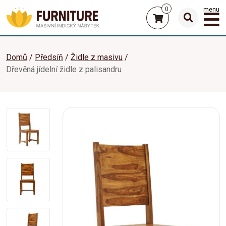
0
menu
Domů
Předsíň
Židle z masivu
Dřevěná jídelní židle z palisandru