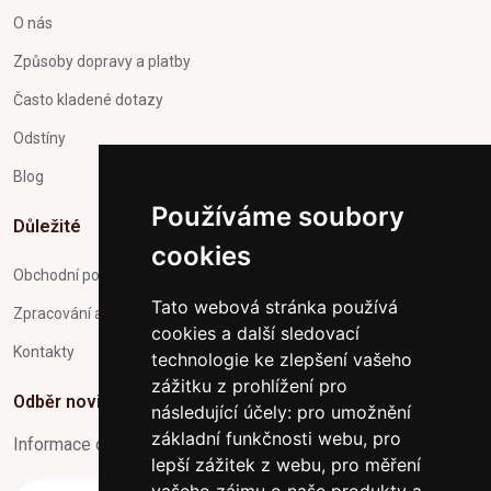
O nás
Způsoby dopravy a platby
Často kladené dotazy
Odstíny
Blog
Používáme soubory
Důležité
cookies
Obchodní podmínky
Tato webová stránka používá
Zpracování a ochrana osobních údajů
cookies a další sledovací
Kontakty
technologie ke zlepšení vašeho
zážitku z prohlížení pro
Odběr novinek
následující účely:
pro umožnění
základní funkčnosti webu
,
pro
Informace o Novinkách a užitečné rady max. 1x za týden
lepší zážitek z webu
,
pro měření