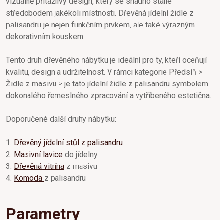
vizuálně přitažlivý design, který se snadno stane
středobodem jakékoli místnosti. Dřevěná jídelní židle z
palisandru je nejen funkčním prvkem, ale také výrazným
dekorativním kouskem.
Tento druh dřevěného nábytku je ideální pro ty, kteří oceňují
kvalitu, design a udržitelnost. V rámci kategorie Předsíň >
Židle z masivu > je tato jídelní židle z palisandru symbolem
dokonalého řemeslného zpracování a vytříbeného estetična.
Doporučené další druhy nábytku:
1.
Dřevěný jídelní stůl z palisandru
2.
Masivní lavice
do jídelny
3.
Dřevěná vitrína
z masivu
4.
Komoda
z palisandru
Parametry