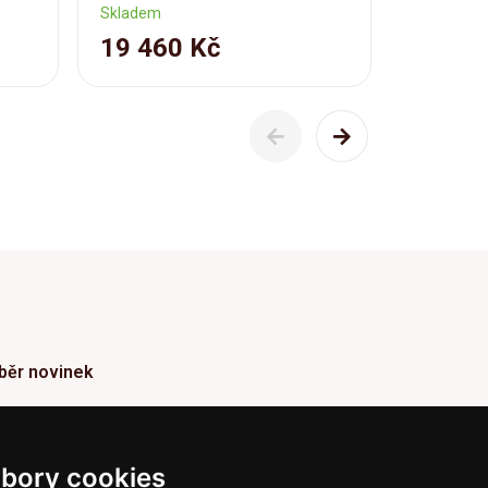
Skladem
Skladem
19 460 Kč
4 954
běr novinek
ormace o Novinkách a užitečné rady max. 1x za
den
bory cookies