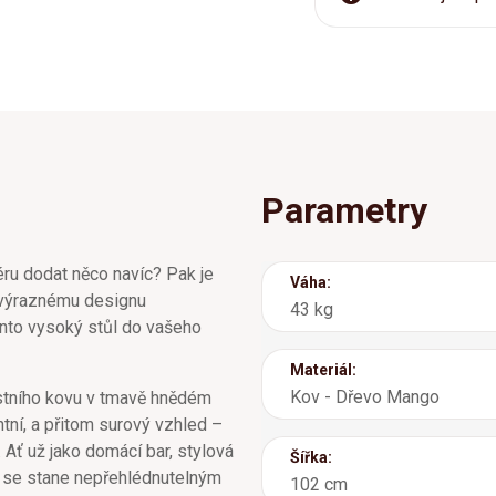
Parametry
iéru dodat něco navíc? Pak je
Váha:
y výraznému designu
43 kg
nto vysoký stůl do vašeho
Materiál:
Kov - Dřevo Mango
tního kovu v tmavě hnědém
ntní, a přitom surový vzhled –
. Ať už jako domácí bar, stylová
Šířka:
o se stane nepřehlédnutelným
102 cm