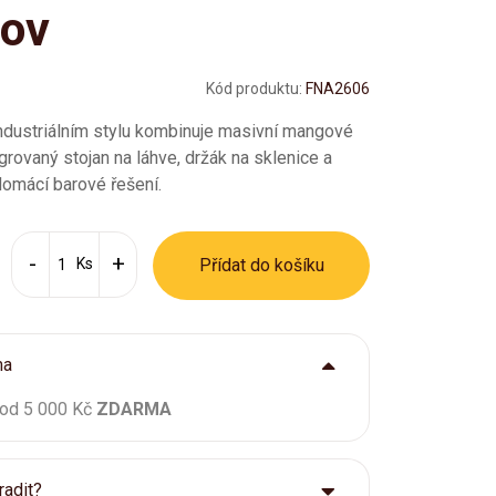
ov
Kód produktu:
FNA2606
industriálním stylu kombinuje masivní mangové
grovaný stojan na láhve, držák na sklenice a
domácí barové řešení.
Ks
Přídat do košíku
ma
 od 5 000 Kč
ZDARMA
radit?