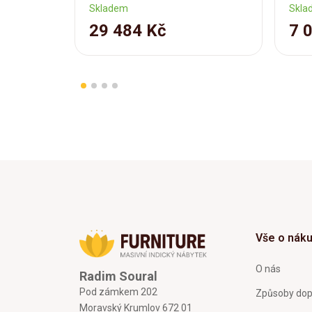
Skladem
Skla
29 484 Kč
7 
Vše o nák
O nás
Radim Soural
Pod zámkem 202
Způsoby dop
Moravský Krumlov 672 01