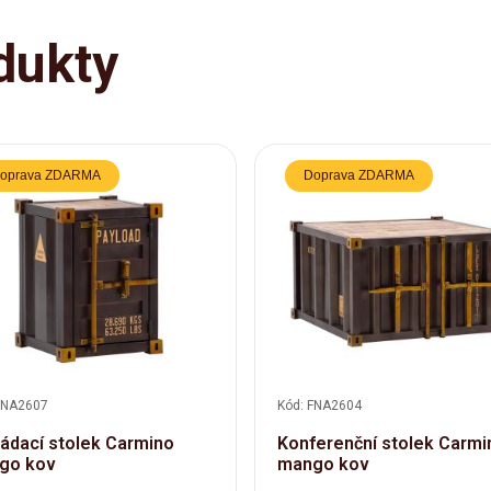
dukty
oprava ZDARMA
Doprava ZDARMA
FNA2607
Kód: FNA2604
ádací stolek Carmino
Konferenční stolek Carmi
go kov
mango kov