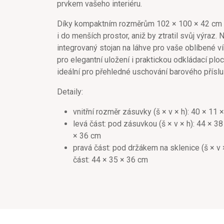
prvkem vašeho interiéru.
Díky kompaktním rozměrům 102 × 100 × 42 cm (š
i do menších prostor, aniž by ztratil svůj výraz.
integrovaný stojan na láhve pro vaše oblíbené v
pro elegantní uložení i praktickou odkládací plo
ideální pro přehledné uschování barového příslu
Detaily:
vnitřní rozměr zásuvky (š × v × h): 40 × 11 
levá část: pod zásuvkou (š × v × h): 44 × 3
× 36 cm
pravá část: pod držákem na sklenice (š × v 
část: 44 × 35 × 36 cm