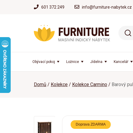
601 372 249
info@furniture-nabytek.cz
Obývací pokoj
Ložnice
Jídelna
Kancelář
Domů
Kolekce
Kolekce Carmino
Barový pu
Doprava ZDARMA