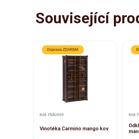
Související pro
Doprava ZDARMA
D
Kód: FNA2609
Kód: 
Odkl
Vinotéka Carmino mango kov
man