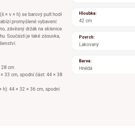
Hloubka:
 × v × h) se barový pult hodí
42 cm
 Nabízí promyšlené vybavení:
íno, závěsný držák na sklenice
chu. Součástí je také zásuvka,
Povrch:
šenství.
Lakovaný
Barva:
× 28 cm
Hnědá
8 × 33 cm, spodní část: 44 × 38
× h): 44 × 32 × 36 cm, spodní