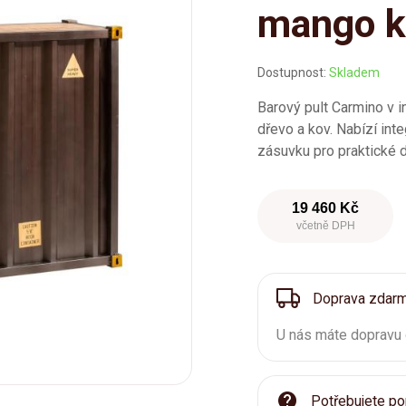
mango k
Dostupnost:
Skladem
Barový pult Carmino v 
dřevo a kov. Nabízí inte
zásuvku pro praktické 
19 460 Kč
včetně DPH
Doprava zdar
U nás máte dopravu
Potřebujete po