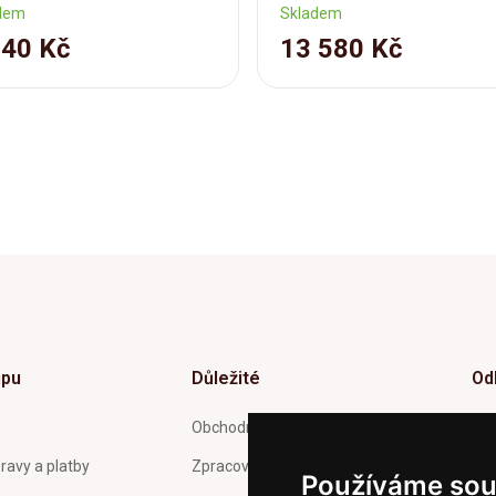
dem
Skladem
040 Kč
13 580 Kč
upu
Důležité
Od
Inf
Obchodní podmínky
tý
ravy a platby
Zpracování a ochrana osobních
Používáme sou