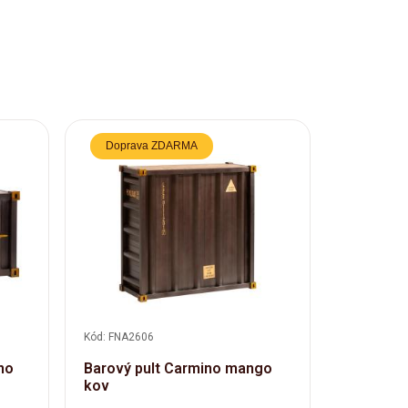
Doprava ZDARMA
Kód: FNA2606
Kód: FNA26
no
Barový pult Carmino mango
Nástěnná
kov
mango k