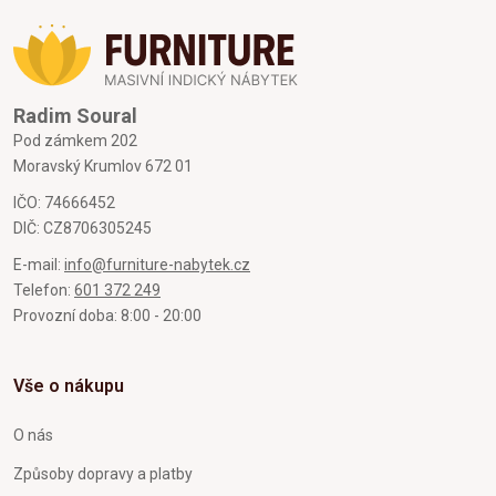
Radim Soural
Pod zámkem 202
Moravský Krumlov 672 01
IČO: 74666452
DIČ: CZ8706305245
E-mail:
info@furniture-nabytek.cz
Telefon:
601 372 249
Provozní doba: 8:00 - 20:00
Vše o nákupu
O nás
Způsoby dopravy a platby