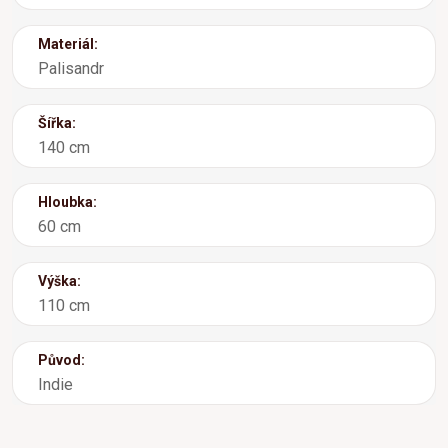
Materiál:
Palisandr
Šířka:
140 cm
Hloubka:
60 cm
Výška:
110 cm
Původ:
Indie