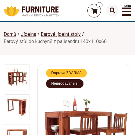
0
menu
Domů
Jídelna
Barové jídelní stoly
Barový stůl do kuchyně z palisandru 140x110x60
Doprava ZDARMA
Nejprodávanější