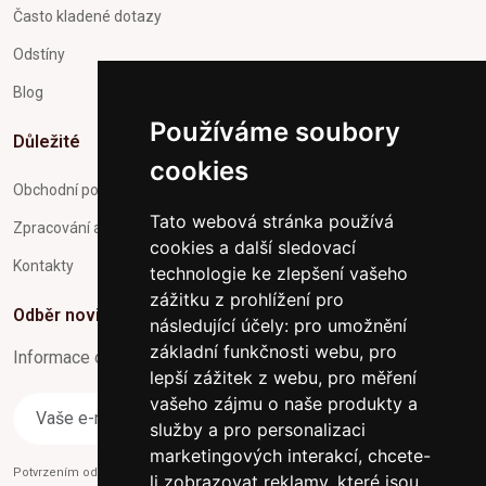
Často kladené dotazy
Odstíny
Blog
Používáme soubory
Důležité
cookies
Obchodní podmínky
Tato webová stránka používá
Zpracování a ochrana osobních údajů
cookies a další sledovací
Kontakty
technologie ke zlepšení vašeho
zážitku z prohlížení pro
Odběr novinek
následující účely:
pro umožnění
základní funkčnosti webu
,
pro
Informace o Novinkách a užitečné rady max. 1x za týden
lepší zážitek z webu
,
pro měření
vašeho zájmu o naše produkty a
Odebírat
služby a pro personalizaci
marketingových interakcí
,
chcete-
Potvrzením odběru současně souhlasíte s našimi podmínkami o
Ochraně
li zobrazovat reklamy, které jsou