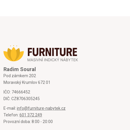
Radim Soural
Pod zámkem 202
Moravský Krumlov 672 01
IČO: 74666452
DIČ: CZ8706305245
E-mail:
info@furniture-nabytek.cz
Telefon:
601 372 249
Provozní doba: 8:00 - 20:00