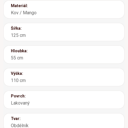
Materiál:
Kov / Mango
Šířka:
125 cm
Hloubka:
55 cm
Výška:
110 cm
Povrch:
Lakovaný
Tvar:
Obdélník