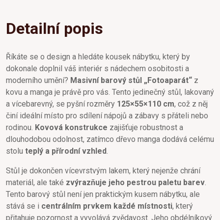
Detailní popis
Říkáte se o design a hledáte kousek nábytku, který by
dokonale doplnil váš interiér s nádechem osobitosti a
moderního umění?
Masivní barový stůl „Fotoaparát“
z
kovu a manga je právě pro vás. Tento jedinečný stůl, lakovaný
a vícebarevný, se pyšní rozměry
125×55×110 cm
, což z něj
činí ideální místo pro sdílení nápojů a zábavy s přáteli nebo
rodinou.
Kovová konstrukce
zajišťuje robustnost a
dlouhodobou odolnost, zatímco dřevo manga dodává celému
stolu
teplý a přírodní vzhled
.
Stůl je dokončen vícevrstvým lakem, který nejenže chrání
materiál, ale také
zvýrazňuje jeho pestrou paletu barev
.
Tento barový stůl není jen praktickým kusem nábytku, ale
stává se i
centrálním prvkem každé místnosti
, který
přitahuje pozornost a vyvolává zvědavost. Jeho obdélníkový