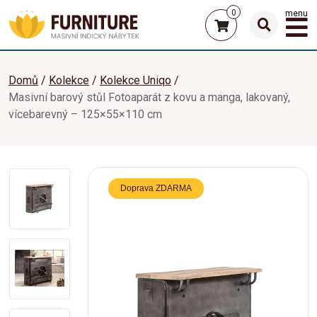
0
menu
Domů
Kolekce
Kolekce Uniqo
Masivní barový stůl Fotoaparát z kovu a manga, lakovaný,
vícebarevný – 125×55×110 cm
Doprava ZDARMA