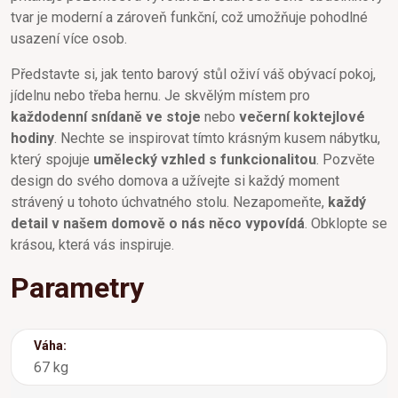
tvar je moderní a zároveň funkční, což umožňuje pohodlné
usazení více osob.
Představte si, jak tento barový stůl oživí váš obývací pokoj,
jídelnu nebo třeba hernu. Je skvělým místem pro
každodenní snídaně ve stoje
nebo
večerní koktejlové
hodiny
. Nechte se inspirovat tímto krásným kusem nábytku,
který spojuje
umělecký vzhled s funkcionalitou
. Pozvěte
design do svého domova a užívejte si každý moment
strávený u tohoto úchvatného stolu. Nezapomeňte,
každý
detail v našem domově o nás něco vypovídá
. Obklopte se
krásou, která vás inspiruje.
Parametry
Váha:
67 kg