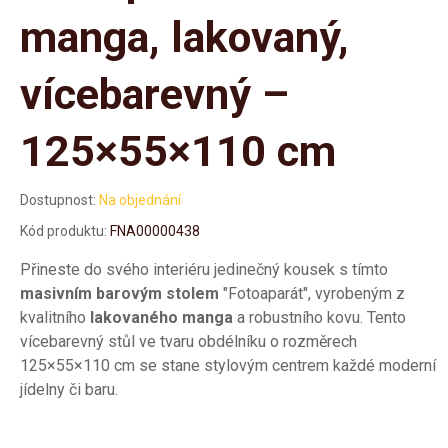
manga, lakovaný,
vícebarevný –
125×55×110 cm
Dostupnost:
Na objednání
Kód produktu:
FNA00000438
Přineste do svého interiéru jedinečný kousek s tímto
masivním barovým stolem
"Fotoaparát", vyrobeným z
kvalitního
lakovaného manga
a robustního kovu. Tento
vícebarevný stůl ve tvaru obdélníku o rozměrech
125×55×110 cm se stane stylovým centrem každé moderní
jídelny či baru.