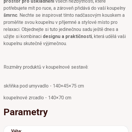
prostor pro uskladnění
všech nezbytností, které
potřebujete mít po ruce, a zároveň přidává do vaší koupelny
šmrnc
. Nechte se inspirovat tímto nadčasovým kouskem a
proměňte svou koupelnu v příjemné a stylové místo pro
relaxaci. Objednejte si tuto jedinečnou sadu ještě dnes a
užijte si kombinaci
designu a praktičnosti
, která udělá vaši
koupelnu skutečně výjimečnou.
Rozměry produktů v koupelnové sestavě:
skříňka pod umyvadlo - 140×45×75 cm
koupelnové zrcadlo - 140×70 cm
Parametry
Váha: