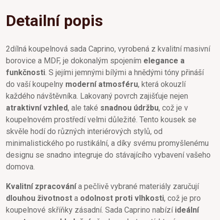
Detailní popis
2dílná koupelnová sada Caprino, vyrobená z kvalitní masivní
borovice a MDF, je dokonalým spojením
elegance a
funkčnosti
. S jejími jemnými bílými a hnědými tóny přináší
do vaší koupelny
moderní atmosféru
, která okouzlí
každého návštěvníka. Lakovaný povrch zajišťuje nejen
atraktivní vzhled
, ale také
snadnou údržbu
, což je v
koupelnovém prostředí velmi důležité. Tento kousek se
skvěle hodí do různých interiérových stylů, od
minimalistického po rustikální, a díky svému promyšlenému
designu se snadno integruje do stávajícího vybavení vašeho
domova.
Kvalitní zpracování
a pečlivě vybrané materiály zaručují
dlouhou životnost
a
odolnost proti vlhkosti
, což je pro
koupelnové skříňky zásadní. Sada Caprino nabízí
ideální