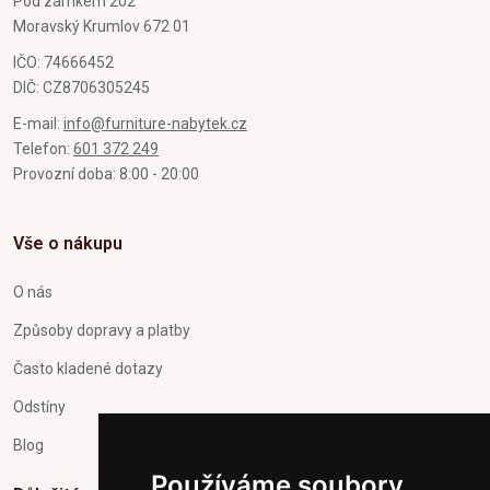
Pod zámkem 202
Moravský Krumlov 672 01
IČO: 74666452
DIČ: CZ8706305245
E-mail:
info@furniture-nabytek.cz
Telefon:
601 372 249
Provozní doba: 8:00 - 20:00
Vše o nákupu
O nás
Způsoby dopravy a platby
Často kladené dotazy
Odstíny
Blog
Používáme soubory