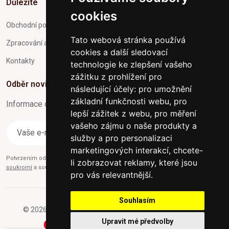
Důležité
cookies
Obchodní podmínky
Tato webová stránka používá
Zpracování a ochrana osobních údajů
cookies a další sledovací
Kontakty
technologie ke zlepšení vašeho
zážitku z prohlížení pro
Odběr novinek
následující účely:
pro umožnění
základní funkčnosti webu
,
pro
Informace o Novinkách a užitečné rady max. 1x za týden
lepší zážitek z webu
,
pro měření
vašeho zájmu o naše produkty a
Odebírat
služby a pro personalizaci
marketingových interakcí
,
chcete-
Potvrzením odběru současně souhlasíte s našimi podmínkami o
Ochraně
li zobrazovat reklamy, které jsou
soukromí
a současně nám udělujete souhlas se zasíláním obchodních e-mailů.
pro vás relevantnější
.
Souhlasím
© 2026 Furniture-nabytek.cz - Všechna práva vyhrazena.
Upravit mé předvolby