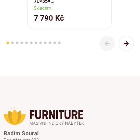
70×35×...
Skladem
7 790 Kč
Radim Soural