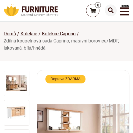
0
menu
Domů
Kolekce
Kolekce Caprino
2dílná koupelnová sada Caprino, masivní borovice/MDF,
lakovaná, bílá/hnědá
Doprava ZDARMA