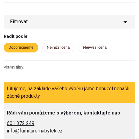
Filtrovat
Řadit podle:
Doporučujeme
Nejnižší cena
Nejvyšší cena
Aktivní filtry:
Litujeme, na základě vašeho výběru jsme bohužel nenašli
žádné produkty.
Rádi vám pomůžeme s výběrem, kontaktujte nás
601 372 249
info@furniture-nabytek.cz