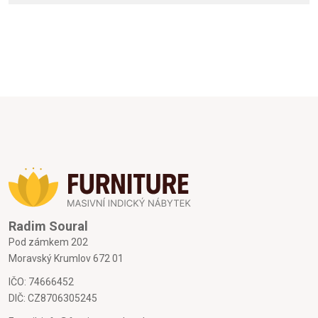
Radim Soural
Pod zámkem 202
Moravský Krumlov 672 01
IČO: 74666452
DIČ: CZ8706305245