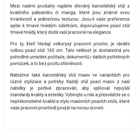
Mezi našimi produkty najdete dřevěný kancelářský stůl z
kvalitního palisandru či manga, které jsou známé svou
trvanlivostí a jedinečnou texturou. Jsou-li vaše preference
spíše k tmavě hnědým odstínům, doporučujeme psací stůl
tmavě hnědý, který dodá vaší pracovně na elegance.
Pro ty, kteří hledají velkorysý pracovní prostor, je ideální
volbou psací stůl 160 cm. Tato velikost je dostatečná pro
pohodlné umístění počítače, dokumentů i dalších potřebných
pomůcek, a to bez pocitu stísněnosti.
Nabízíme také kancelářský stůl masiv ve variantách pro
různé stylizace a potřeby. Každý stůl psací masiv z naší
nabídky je pečlivě zpracován, aby splňoval nejvyšší
standardy kvality a estetiky. Vybírejte u nás a přesvědčte se o
nepřekonatelné kvalitě a stylu masivních psacích stolů, které
vaše pracovní prostředí povýší na novou úroveň.