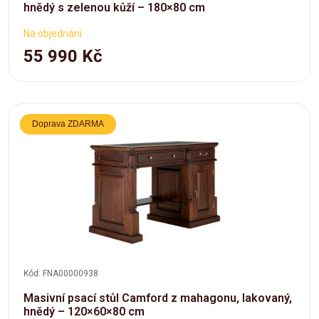
hnědý s zelenou kůží – 180×80 cm
Na objednání
55 990 Kč
Doprava ZDARMA
Kód: FNA00000938
Masivní psací stůl Camford z mahagonu, lakovaný,
hnědý – 120×60×80 cm