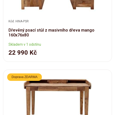
masivu a najděte ten pravý kousek nábytku, který nejen splní
vaše pracovní potřeby, ale také přinese do vašeho domova
nádech luxusu a špičkového designu. Objednejte ještě dnes
a povzbuďte svůj pracovní nebo studijní prostor s nábytkem,
Kód: HINA-PSR
který vyzařuje kvalitu a vkus.
Dřevěný psací stůl z masivního dřeva mango
160x76x80
Skladem v 1 odstínu
22 990 Kč
Doprava ZDARMA