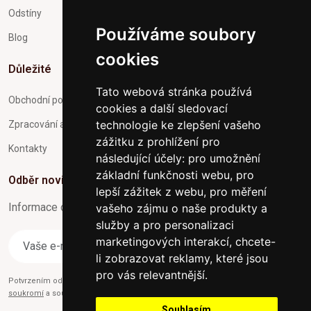
Odstíny
Používáme soubory
Blog
cookies
Důležité
Tato webová stránka používá
Obchodní podmínky
cookies a další sledovací
technologie ke zlepšení vašeho
Zpracování a ochrana osobních údajů
zážitku z prohlížení pro
Kontakty
následující účely:
pro umožnění
základní funkčnosti webu
,
pro
Odběr novinek
lepší zážitek z webu
,
pro měření
Informace o Novinkách a užitečné rady max. 1x za týden
vašeho zájmu o naše produkty a
služby a pro personalizaci
marketingových interakcí
,
chcete-
Odebírat
li zobrazovat reklamy, které jsou
pro vás relevantnější
.
Potvrzením odběru současně souhlasíte s našimi podmínkami o
Ochraně
soukromí
a současně nám udělujete souhlas se zasíláním obchodních e-mailů.
Souhlasím