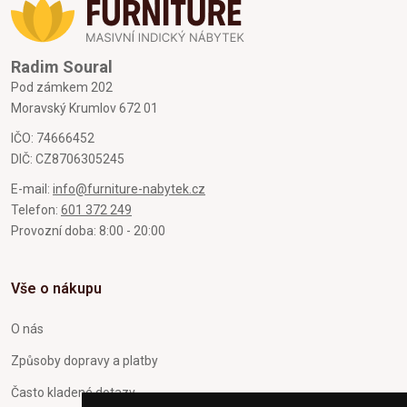
Radim Soural
Pod zámkem 202
Moravský Krumlov 672 01
IČO: 74666452
DIČ: CZ8706305245
E-mail:
info@furniture-nabytek.cz
Telefon:
601 372 249
Provozní doba: 8:00 - 20:00
Vše o nákupu
O nás
Způsoby dopravy a platby
Často kladené dotazy