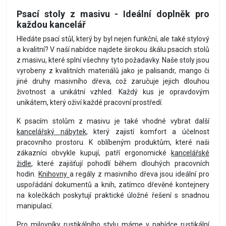
Psací stoly z masivu - Ideální doplněk pro
každou kancelář
Hledáte psací stůl, který by byl nejen funkční, ale také stylový
a kvalitní? V naší nabídce najdete širokou škálu psacích stolů
z masivu, které splní všechny tyto požadavky. Naše stoly jsou
vyrobeny z kvalitních materiálů jako je palisandr, mango či
jiné druhy masivního dřeva, což zaručuje jejich dlouhou
životnost a unikátní vzhled. Každý kus je opravdovým
unikátem, který oživí každé pracovní prostředí.
K psacím stolům z masivu je také vhodné vybrat další
kancelářský nábytek
, který zajistí komfort a účelnost
pracovního prostoru. K oblíbeným produktům, které naši
zákazníci obvykle kupují, patří ergonomické
kancelářské
židle
, které zajišťují pohodlí během dlouhých pracovních
hodin.
Knihovny
a regály z masivního dřeva jsou ideální pro
uspořádání dokumentů a knih, zatímco dřevěné kontejnery
na kolečkách poskytují praktické úložné řešení s snadnou
manipulací.
Pro milovníky rustikálního stylu máme v nabídce rustikální