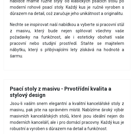
nabídce máme různé styly od klasických psacích stolů po
moderní rohové psací stoly. Každý kus je ručně vyroben s
důrazem na detail, což zaručuje jeho unikátnost a originalitu.
Nechte se inspirovat naší nabídkou a vyberte si pracovní stůl
z masivu, který bude nejen splňovat všechny vaše
požadavky na funkčnost, ale i esteticky obohatí vaše
pracovní nebo studijní prostředí. Staňte se majitelem
nábytku, který s přibývajícími lety získává na hodnotě a
šarmu.
Psací stoly z masivu - Prvotřídní kvalita a
stylový design
Jsou-li vaším snem elegantní a kvalitní kancelářské stoly z
masivu, pak jste na správném místě. Nabízíme široký výběr
masivních kancelářských stolů, které jsou ideální nejen do
moderních kanceláří, ale i pro domácí pracovny. Každý kus je
robustní a vyroben s důrazem na detail a funkčnost.