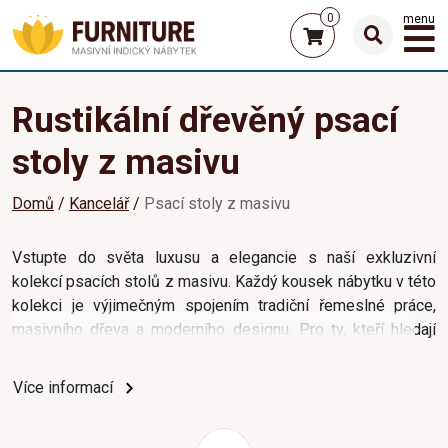
0
menu
Rustikální dřevěný psací
stoly z masivu
Domů
Kancelář
Psací stoly z masivu
Vstupte do světa luxusu a elegancie s naší exkluzivní
kolekcí psacích stolů z masivu. Každý kousek nábytku v této
kolekci je výjimečným spojením tradiční řemeslné práce,
masivního dřeva a moderního designu. Pro ty, kteří hledají
nábytek, který vyzařuje nejen praktičnost, ale i špičkový vkus,
jsou naše psací stoly z masivu ideální volbou.
Více informací
Dřevěné psací stoly v naší nabídce nejsou pouze pracovním
prostorem, ale také estetickým prvkem pro váš domov.