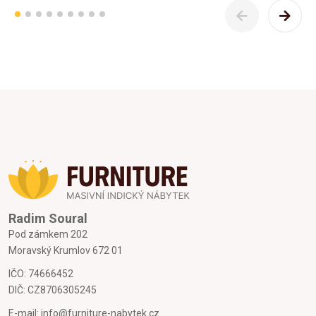
Radim Soural
Pod zámkem 202
Moravský Krumlov 672 01
IČO: 74666452
DIČ: CZ8706305245
E-mail:
info@furniture-nabytek.cz