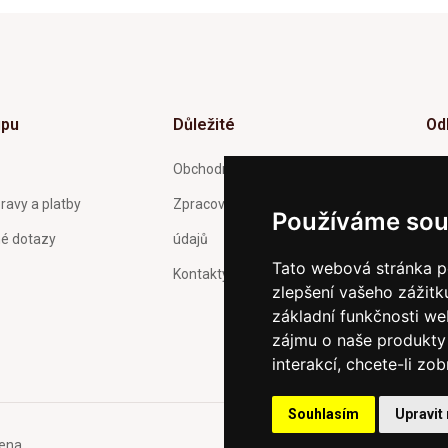
upu
Důležité
Od
Inf
Obchodní podmínky
tý
ravy a platby
Zpracování a ochrana osobních
Používáme sou
né dotazy
údajů
Tato webová stránka po
Kontakty
zlepšení vašeho zážitku
Pot
Och
základní funkčnosti w
zas
zájmu o naše produkty 
interakcí
,
chcete-li zob
Souhlasím
Upravit
ena.