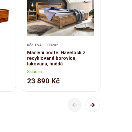
Kód: FNA00000282
Kód: TARA-
Masivní postel Havelock z
Postel 1
recyklované borovice,
palisandr
lakovaná, hnědá
Skladem
Skladem v 
23 890 Kč
35 19