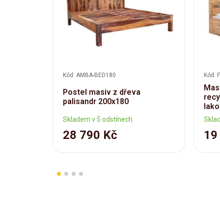
Kód: AMBA-BED180
Kód: 
Masi
Postel masiv z dřeva
recy
palisandr 200x180
lako
Skladem v 5 odstínech
Skla
28 790 Kč
19