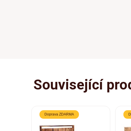
Související pro
Doprava ZDARMA
D