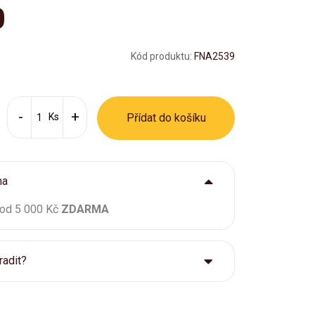
0
Kód produktu:
FNA2539
Ks
Přídat do košíku
ma
 od 5 000 Kč
ZDARMA
radit?