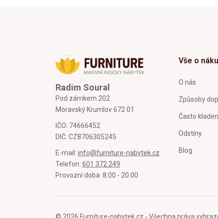
Vše o nák
O nás
Radim Soural
Pod zámkem 202
Způsoby dop
Moravský Krumlov 672 01
Často klade
IČO: 74666452
Odstíny
DIČ: CZ8706305245
Blog
E-mail:
info@furniture-nabytek.cz
Telefon:
601 372 249
Provozní doba: 8:00 - 20:00
© 2026 Furniture-nabytek.cz - Všechna práva vyhraz