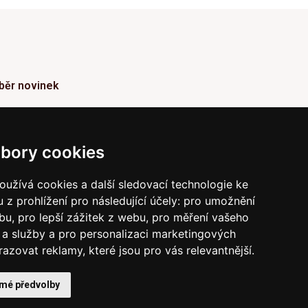
běr novinek
ormace o Novinkách a užitečné rady max. 1x za
den
bory cookies
Odebírat
užívá cookies a další sledovací technologie ke
 z prohlížení pro následující účely:
pro umožnění
vrzením odběru současně souhlasíte s našimi podmínkami o
raně soukromí
a současně nám udělujete souhlas se
ebu
,
pro lepší zážitek z webu
,
pro měření vašeho
íláním obchodních e-mailů.
a služby a pro personalizaci marketingových
razovat reklamy, které jsou pro vás relevantnější
.
 mé předvolby