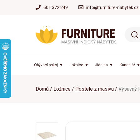
601 372 249
info@furniture-nabytek.cz
Obývací pokoj
Ložnice
Jídelna
Kancelář
Domů
Ložnice
Postele z masivu
Výsuvný 