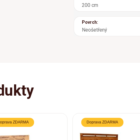
200 cm
Povrch:
Neošetřený
dukty
oprava ZDARMA
Doprava ZDARMA