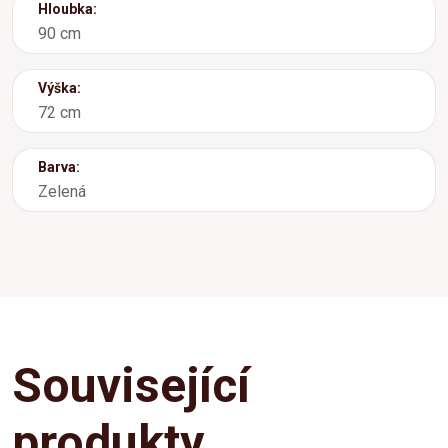
Hloubka:
90 cm
Výška:
72 cm
Barva:
Zelená
Související
produkty