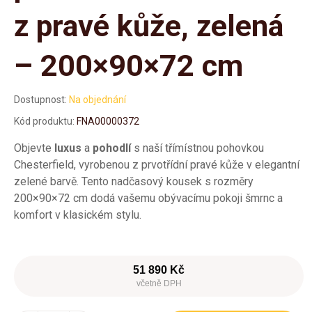
z pravé kůže, zelená
– 200×90×72 cm
Dostupnost:
Na objednání
Kód produktu:
FNA00000372
Objevte
luxus
a
pohodlí
s naší třímístnou pohovkou
Chesterfield, vyrobenou z prvotřídní pravé kůže v elegantní
zelené barvě. Tento nadčasový kousek s rozměry
200×90×72 cm dodá vašemu obývacímu pokoji šmrnc a
komfort v klasickém stylu.
51 890 Kč
včetně DPH