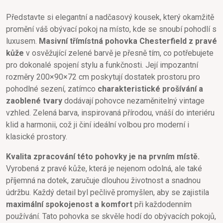
Představte si elegantní a nadčasový kousek, který okamžitě
promění váš obývací pokoj na místo, kde se snoubí pohodlí s
luxusem.
Masivní třímístná pohovka Chesterfield z pravé
kůže
v osvěžující zelené barvě je přesně tím, co potřebujete
pro dokonalé spojení stylu a funkčnosti. Její impozantní
rozměry 200×90×72 cm poskytují dostatek prostoru pro
pohodlné sezení, zatímco
charakteristické prošívání a
zaoblené tvary
dodávají pohovce nezaměnitelný vintage
vzhled. Zelená barva, inspirovaná přírodou, vnáší do interiéru
klid a harmonii, což ji činí ideální volbou pro moderní i
klasické prostory.
Kvalita zpracování této pohovky je na prvním místě.
Vyrobená z pravé kůže, která je nejenom odolná, ale také
příjemná na dotek, zaručuje dlouhou životnost a snadnou
údržbu. Každý detail byl pečlivě promyšlen, aby se zajistila
maximální spokojenost a komfort
při každodenním
používání. Tato pohovka se skvěle hodí do obývacích pokojů,