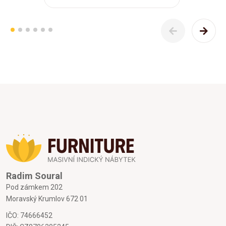
Radim Soural
Pod zámkem 202
Moravský Krumlov 672 01
IČO: 74666452