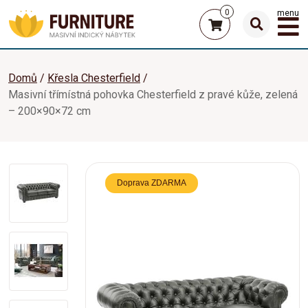
0
menu
Domů
Křesla Chesterfield
Masivní třímístná pohovka Chesterfield z pravé kůže, zelená
– 200×90×72 cm
Doprava ZDARMA