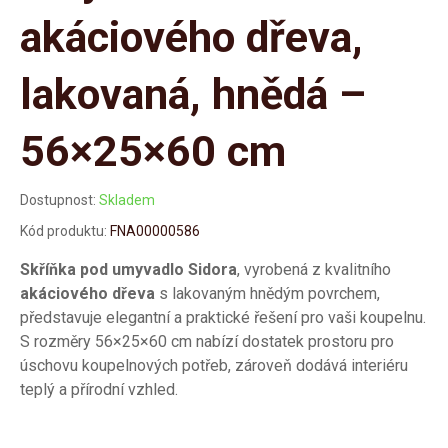
akáciového dřeva,
lakovaná, hnědá –
56×25×60 cm
Dostupnost:
Skladem
Kód produktu:
FNA00000586
Skříňka pod umyvadlo Sidora
, vyrobená z kvalitního
akáciového dřeva
s lakovaným hnědým povrchem,
představuje elegantní a praktické řešení pro vaši koupelnu.
S rozměry 56×25×60 cm nabízí dostatek prostoru pro
úschovu koupelnových potřeb, zároveň dodává interiéru
teplý a přírodní vzhled.