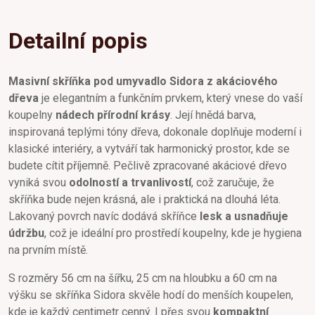
Detailní popis
Masivní skříňka pod umyvadlo Sidora z akáciového
dřeva
je elegantním a funkčním prvkem, který vnese do vaší
koupelny
nádech přírodní krásy
. Její hnědá barva,
inspirovaná teplými tóny dřeva, dokonale doplňuje moderní i
klasické interiéry, a vytváří tak harmonický prostor, kde se
budete cítit příjemně. Pečlivě zpracované akáciové dřevo
vyniká svou
odolností a trvanlivostí
, což zaručuje, že
skříňka bude nejen krásná, ale i praktická na dlouhá léta.
Lakovaný povrch navíc dodává skříňce
lesk a usnadňuje
údržbu
, což je ideální pro prostředí koupelny, kde je hygiena
na prvním místě.
S rozměry 56 cm na šířku, 25 cm na hloubku a 60 cm na
výšku se skříňka Sidora skvěle hodí do menších koupelen,
kde je každý centimetr cenný. I přes svou
kompaktní