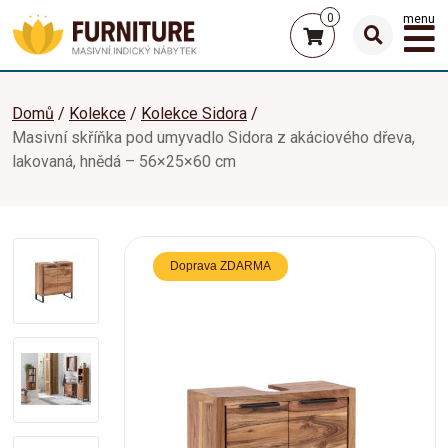
0
menu
Domů
Kolekce
Kolekce Sidora
Masivní skříňka pod umyvadlo Sidora z akáciového dřeva,
lakovaná, hnědá – 56×25×60 cm
Doprava ZDARMA