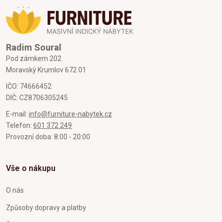
Radim Soural
Pod zámkem 202
Moravský Krumlov 672 01
IČO: 74666452
DIČ: CZ8706305245
E-mail:
info@furniture-nabytek.cz
Telefon:
601 372 249
Provozní doba: 8:00 - 20:00
Vše o nákupu
O nás
Způsoby dopravy a platby