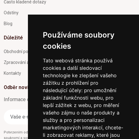
Často kladené dotazy
Odstíny
Blog
Používáme soubory
Důležité
cookies
Obchodní podmínky
Tato webová stránka používá
Zpracování a ochrana osobních údajů
cookies a další sledovací
Kontakty
technologie ke zlepšení vašeho
zážitku z prohlížení pro
Odběr novinek
následující účely:
pro umožnění
základní funkčnosti webu
,
pro
Informace o Novinkách a užitečné rady max. 1x za týden
lepší zážitek z webu
,
pro měření
vašeho zájmu o naše produkty a
Odebírat
služby a pro personalizaci
marketingových interakcí
,
chcete-
Potvrzením odběru současně souhlasíte s našimi podmínkami o
Ochraně
li zobrazovat reklamy, které jsou
soukromí
a současně nám udělujete souhlas se zasíláním obchodních e-mailů.