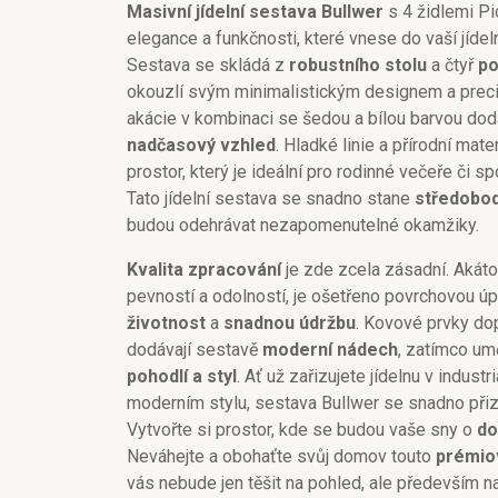
Masivní jídelní sestava Bullwer
s 4 židlemi Pi
elegance a funkčnosti, které vnese do vaší jíde
Sestava se skládá z
robustního stolu
a čtyř
po
okouzlí svým minimalistickým designem a prec
akácie v kombinaci se šedou a bílou barvou dod
nadčasový vzhled
. Hladké linie a přírodní mate
prostor, který je ideální pro rodinné večeře či s
Tato jídelní sestava se snadno stane
středobo
budou odehrávat nezapomenutelné okamžiky.
Kvalita zpracování
je zde zcela zásadní. Akát
pevností a odolností, je ošetřeno povrchovou úpr
životnost
a
snadnou údržbu
. Kovové prvky dop
dodávají sestavě
moderní nádech
, zatímco umě
pohodlí a styl
. Ať už zařizujete jídelnu v indus
moderním stylu, sestava Bullwer se snadno při
Vytvořte si prostor, kde se budou vaše sny o
do
Neváhejte a obohaťte svůj domov touto
prémiov
vás nebude jen těšit na pohled, ale především na