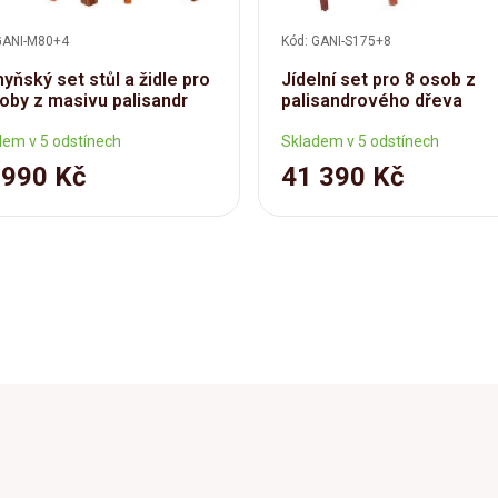
GANI-M80+4
Kód: GANI-S175+8
yňský set stůl a židle pro
Jídelní set pro 8 osob z
oby z masivu palisandr
palisandrového dřeva
dem v 5 odstínech
Skladem v 5 odstínech
 990 Kč
41 390 Kč