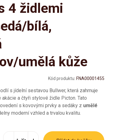
s 4 židlemi
šedá/bílá,
á
kov/umělá kůže
Kód produktu:
FNA00001455
dlí s jídelní sestavou Bullwer, která zahrnuje
 akácie a čtyři stylové židle Picton. Tato
rovedení s kovovými prvky a sedáky z
umělé
delny moderní vzhled a trvalou kvalitu.