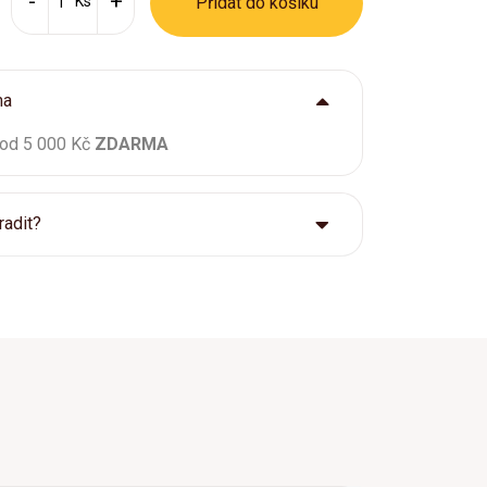
Ks
Přídat do košíku
ma
 od 5 000 Kč
ZDARMA
radit?