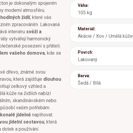
cton je dokonalým spojením
Váha:
lny moderní atmosféru.
105 kg
hodlných židlí
, které vás
izním zpracováním. Lakovaná
Materiál:
ává interiéru
svěží a
Akácie / Kov / Umělá kůže
riály vytvářejí harmonický
polečenské posezení s přáteli.
Povrch:
dem vašeho domova
, kde se
Lakovaný
ové dřevo, známé svou
Barva:
avou, která zajišťuje
dlouhou
Šedá / Bílá
lňují celkový vzhled a
lá kůže na židlích nabízí
triálním, skandinávském nebo
způsobí vašim potřebám.
konalé jídelně
naplňovat.
ou jídelní sestavou
, která
 dotek a používání.