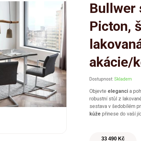
Bullwer 
Picton, 
lakovan
akácie/
Dostupnost:
Skladem
Objevte
eleganci
a poho
robustní stůl z lakované
sestava v šedobílém p
kůže
přinese do vaší jí
33 490 Kč