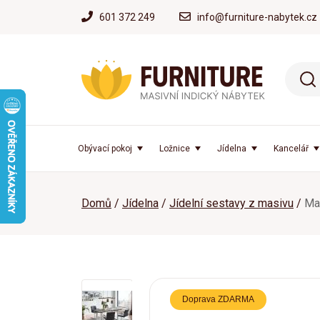
601 372 249
info@furniture-nabytek.cz
Obývací pokoj
Ložnice
Jídelna
Kancelář
Domů
Jídelna
Jídelní sestavy z masivu
Mas
Doprava ZDARMA