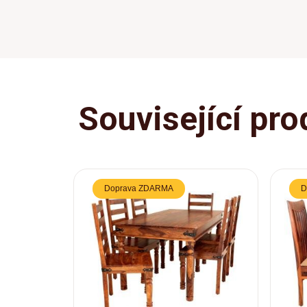
Související pro
Doprava ZDARMA
D