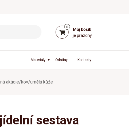
0
Můj košík
je prázdný
Materiály
Odstíny
Kontakty
ovaná akácie/kov/umělá kůže
jídelní sestava