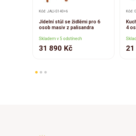
Kód: JALI-S140+6
Kód: 
Jídelní stůl se židlěmi pro 6
Kuch
osob masiv z palisandra
4 os
Skladem v 5 odstínech
Skla
31 890 Kč
21