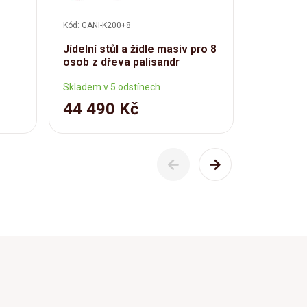
Kód: GANI-K200+8
Kód: GANI-S
Jídelní stůl a židle masiv pro 8
Jídelní s
osob z dřeva palisandr
palisandr
Skladem v 5 odstínech
Skladem v 
44 490 Kč
34 59