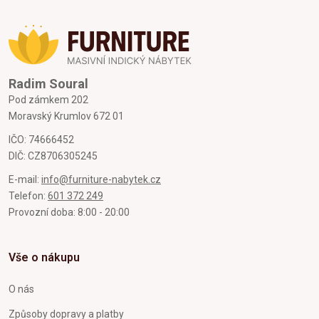
Radim Soural
Pod zámkem 202
Moravský Krumlov 672 01
IČO: 74666452
DIČ: CZ8706305245
E-mail:
info@furniture-nabytek.cz
Telefon:
601 372 249
Provozní doba: 8:00 - 20:00
Vše o nákupu
O nás
Způsoby dopravy a platby