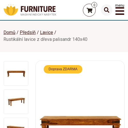
0
menu
Domů
Předsíň
Lavice
Rustikální lavice z dřeva palisandr 140x40
Doprava ZDARMA