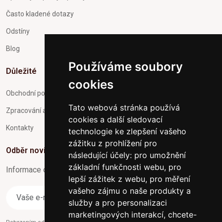
Často kladené dotazy
Odstíny
Blog
Používáme soubory
Důležité
cookies
Obchodní podmínky
Tato webová stránka používá
Zpracování a ochrana osobních údajů
cookies a další sledovací
Kontakty
technologie ke zlepšení vašeho
zážitku z prohlížení pro
Odběr novinek
následující účely:
pro umožnění
základní funkčnosti webu
,
pro
Informace o Novinkách a užitečné rady max. 1x za týden
lepší zážitek z webu
,
pro měření
vašeho zájmu o naše produkty a
Odebírat
služby a pro personalizaci
marketingových interakcí
,
chcete-