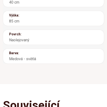
40 cm
Výška:
85 cm
Povrch:
Naolejovaný
Barva:
Medová - světlá
Související