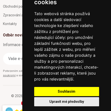
cookies
Obchodní podmínky
Tato webová stránka používá
Zpracování a ochrana osobních údajů
cookies a další sledovací
Kontakty
technologie ke zlepšení vašeho
zážitku z prohlížení pro
Odběr novinek
následující účely:
pro umožnění
základní funkčnosti webu
,
pro
Informace o Novinkách a užitečné rady max. 1x za týden
lepší zážitek z webu
,
pro měření
vašeho zájmu o naše produkty a
Odebírat
služby a pro personalizaci
marketingových interakcí
,
chcete-
Potvrzením odběru současně souhlasíte s našimi podmínkami o
Ochraně
li zobrazovat reklamy, které jsou
soukromí
a současně nám udělujete souhlas se zasíláním obchodních e-mailů.
pro vás relevantnější
.
Souhlasím
© 2026 Furniture-nabytek.cz - Všechna práva vyhrazena.
Upravit mé předvolby