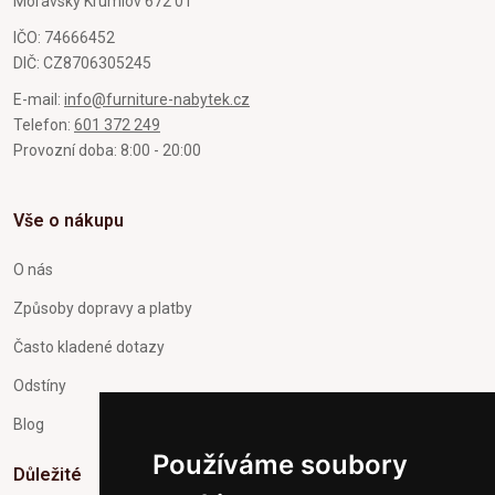
Moravský Krumlov 672 01
IČO: 74666452
DIČ: CZ8706305245
E-mail:
info@furniture-nabytek.cz
Telefon:
601 372 249
Provozní doba: 8:00 - 20:00
Vše o nákupu
O nás
Způsoby dopravy a platby
Často kladené dotazy
Odstíny
Blog
Používáme soubory
Důležité