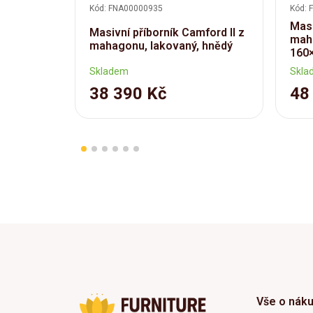
Kód: FNA00000935
Kód: 
Masi
Masivní příborník Camford II z
maha
mahagonu, lakovaný, hnědý
160
Skladem
Skla
38 390 Kč
48
Vše o nák