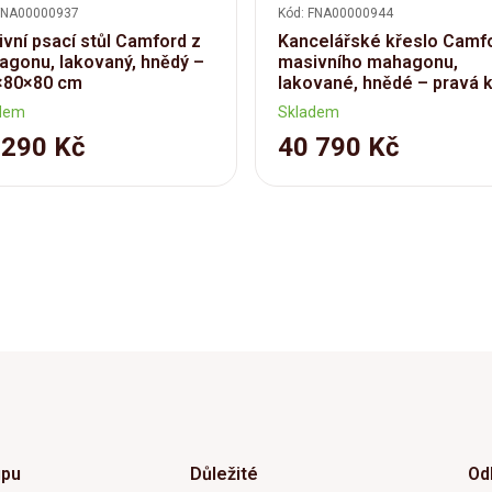
FNA00000937
Kód: FNA00000944
vní psací stůl Camford z
Kancelářské křeslo Camf
gonu, lakovaný, hnědý –
masivního mahagonu,
×80×80 cm
lakované, hnědé – pravá 
dem
Skladem
 290 Kč
40 790 Kč
upu
Důležité
Od