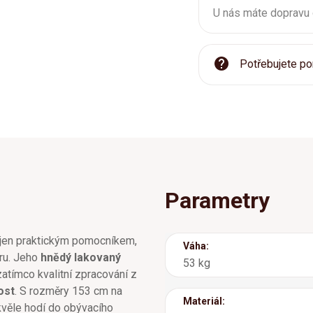
U nás máte dopravu
Potřebujete po
Parametry
jen praktickým pomocníkem,
Váha:
ru. Jeho
hnědý lakovaný
53 kg
atímco kvalitní zpracování z
ost
. S rozměry 153 cm na
Materiál:
kvěle hodí do obývacího