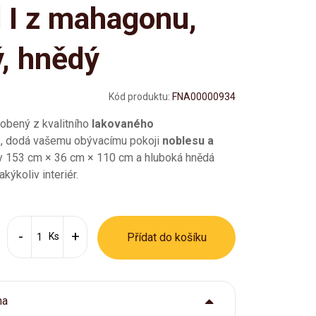
 I z mahagonu,
, hnědý
Kód produktu:
FNA00000934
robený z kvalitního
lakovaného
a
, dodá vašemu obývacímu pokoji
noblesu a
y 153 cm × 36 cm × 110 cm a hluboká hnědá
kýkoliv interiér.
Ks
Přídat do košíku
ma