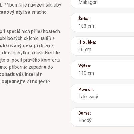
Mahagon
i
. Příborník je navržen tak, aby
asový styl
se snadno
Šířka:
153 cm
ři speciálních příležitostech,
blíbených sklenic, talířů a
Hloubka:
istikovaný design
dělají z
36 cm
itní kus nábytku s duší. Nechte
jte si pocit pravého komfortu
Výška:
nto příborník zapadne do
110 cm
bohatit váš interiér
.
a
objednejte si ho ještě
Povrch:
Lakovaný
Barva:
Hnědý