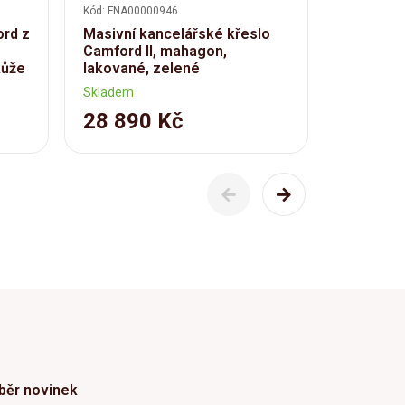
Kód: FNA00000946
Kód: FNA00
ord z
Masivní kancelářské křeslo
Masivní k
Camford II, mahagon,
mahagonu
kůže
lakované, zelené
85×36×1
Skladem
Skladem
28 890 Kč
20 69
běr novinek