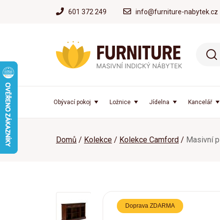
601 372 249
info@furniture-nabytek.cz
Obývací pokoj
Ložnice
Jídelna
Kancelář
Domů
Kolekce
Kolekce Camford
Masivní p
Doprava ZDARMA