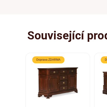
Související pro
Doprava ZDARMA
D