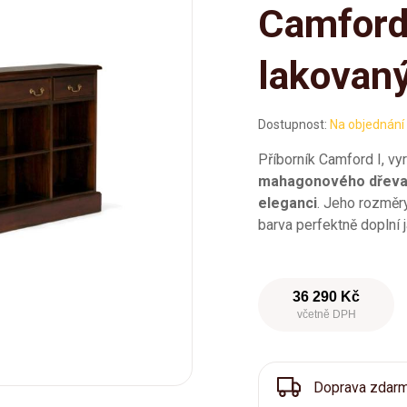
Camford
lakovaný
Dostupnost:
Na objednání
Příborník Camford I, vy
mahagonového dřev
eleganci
. Jeho rozměr
barva perfektně doplní ja
36 290 Kč
včetně DPH
Doprava zdar