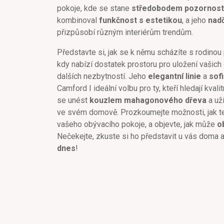
pokoje, kde se stane
středobodem pozornost
kombinoval
funkčnost s estetikou
, a jeho
nadč
přizpůsobí různým interiérům trendům.
Představte si, jak se k němu scházíte s rodinou p
kdy nabízí dostatek prostoru pro uložení vašich o
dalších nezbytností. Jeho
elegantní linie
a
sof
Camford I ideální volbu pro ty, kteří hledají kval
se unést
kouzlem mahagonového dřeva
a uži
ve svém domově. Prozkoumejte možnosti, jak te
vašeho obývacího pokoje, a objevte, jak může
o
Nečekejte, zkuste si ho představit u vás doma 
dnes
!