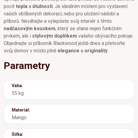
pocit
tepla
a
útulnosti
. Je ideálním místem pro vystavení
vašich oblíbených dekorací, nebo pro uložení nádobí a
příborů. Neváhejte a vylepšete svůj interiér s tímto
nadčasovým kouskem
, který se stane nejen funkčním
prvkem, ale i
stylovým doplňkem
vašeho obývacího pokoje.
Objednejte si příborník Blackwood ještě dnes a přetvořte
svůj domov v místo plné
elegance
a
originality
.
Parametry
Váha:
55 kg
Materiál:
Mango
Šířka: