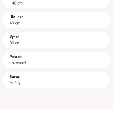
140 cm
Hloubka:
43 cm
Výška:
80 cm
Povrch:
Lakovaný
Barva:
Hnědý