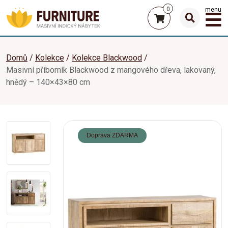
0
menu
Domů
Kolekce
Kolekce Blackwood
Masivní příborník Blackwood z mangového dřeva, lakovaný,
hnědý – 140×43×80 cm
Doprava ZDARMA