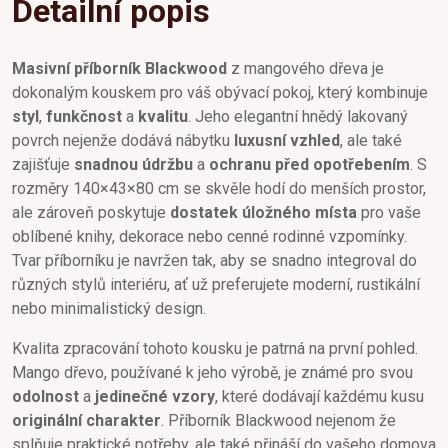
Detailní popis
Masivní příborník Blackwood
z mangového dřeva je
dokonalým kouskem pro váš obývací pokoj, který kombinuje
styl
,
funkčnost
a
kvalitu
. Jeho elegantní hnědý lakovaný
povrch nejenže dodává nábytku
luxusní vzhled
, ale také
zajišťuje
snadnou údržbu
a
ochranu před opotřebením
. S
rozměry 140×43×80 cm se skvěle hodí do menších prostor,
ale zároveň poskytuje
dostatek úložného místa
pro vaše
oblíbené knihy, dekorace nebo cenné rodinné vzpomínky.
Tvar příborníku je navržen tak, aby se snadno integroval do
různých stylů interiéru, ať už preferujete moderní, rustikální
nebo minimalistický design.
Kvalita zpracování tohoto kousku je patrná na první pohled.
Mango dřevo, používané k jeho výrobě, je známé pro svou
odolnost
a
jedinečné vzory
, které dodávají každému kusu
originální charakter
. Příborník Blackwood nejenom že
splňuje praktické potřeby, ale také přináší do vašeho domova