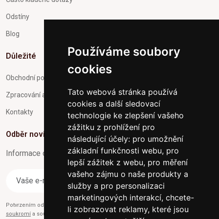
Odstíny
Blog
Používáme soubory
Důležité
cookies
Obchodní podmínky
Tato webová stránka používá
Zpracování a ochrana osobních údajů
cookies a další sledovací
Kontakty
technologie ke zlepšení vašeho
zážitku z prohlížení pro
Odběr novinek
následující účely:
pro umožnění
základní funkčnosti webu
,
pro
Informace o Novinkách a užitečné rady max. 1x za týden
lepší zážitek z webu
,
pro měření
vašeho zájmu o naše produkty a
Odebírat
služby a pro personalizaci
marketingových interakcí
,
chcete-
Potvrzením odběru současně souhlasíte s našimi podmínkami o
Ochraně
li zobrazovat reklamy, které jsou
soukromí
a současně nám udělujete souhlas se zasíláním obchodních e-mailů.