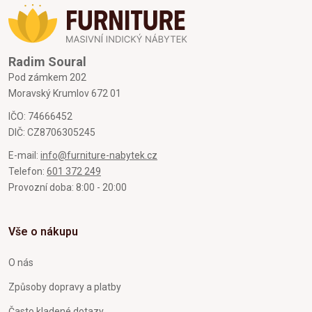
Radim Soural
Pod zámkem 202
Moravský Krumlov 672 01
IČO: 74666452
DIČ: CZ8706305245
E-mail:
info@furniture-nabytek.cz
Telefon:
601 372 249
Provozní doba: 8:00 - 20:00
Vše o nákupu
O nás
Způsoby dopravy a platby
Často kladené dotazy