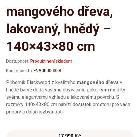
mangového dřeva,
lakovaný, hnědý –
140×43×80 cm
Dostupnost:
Produkt není skladem
Kód produktu:
FNA00000358
Příborník Blackwood z kvalitního
mangového dřeva
v
hnědé barvě dodá vašemu obývacímu pokoji
šmrnc
díky
svému elegantnímu vzhledu a lakovanému povrchu. S
rozměry 140×43×80 cm nabízí dostatek prostoru pro vaše
příbory a další nezbytnosti.
17 990 Kč