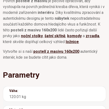
Povrch
postele z masivu
je pečlivě opracován, aby
vystoupila na povrch jedinečná kresba dřeva, která vyniká i v
moderně zařízeném
interiéru
. Díky kvalitnímu zpracování a
autentickému designu je tento
nábytek
nepostradatelnou
součástí každého domova hledajícího vkus a funkčnost. K
této
posteli z masivu 160x200
lidé často pořizují další
prvky jako
noční stolky
,
šatní skříně
,
komody
a
zrcadla
,
které skvěle doplňují celkový vzhled
ložnice
.
Vytvořte si s naší
postelí z masivu 160x200
autentický
interiér, kde se budete cítit jako doma.
Parametry
Váha:
120.01 kg