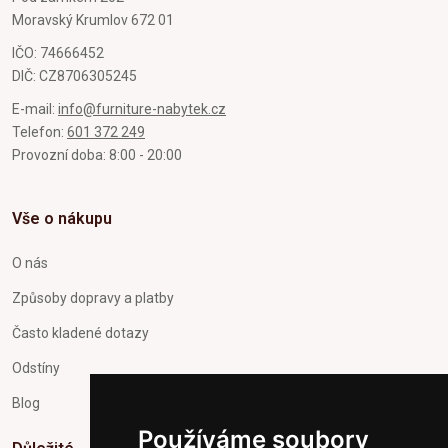
Moravský Krumlov 672 01
IČO: 74666452
DIČ: CZ8706305245
E-mail:
info@furniture-nabytek.cz
Telefon:
601 372 249
Provozní doba: 8:00 - 20:00
Vše o nákupu
O nás
Způsoby dopravy a platby
Často kladené dotazy
Odstíny
Blog
Používáme soubory