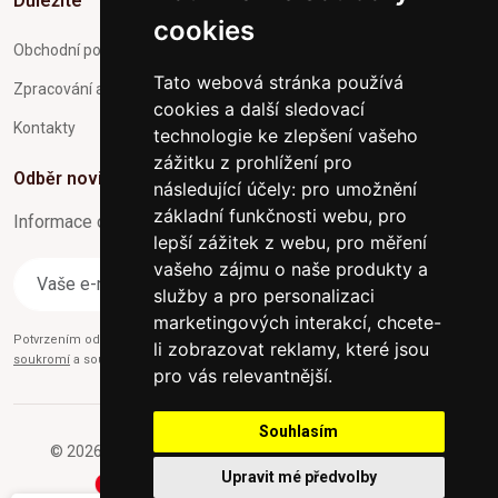
Důležité
cookies
Obchodní podmínky
Tato webová stránka používá
Zpracování a ochrana osobních údajů
cookies a další sledovací
Kontakty
technologie ke zlepšení vašeho
zážitku z prohlížení pro
Odběr novinek
následující účely:
pro umožnění
základní funkčnosti webu
,
pro
Informace o Novinkách a užitečné rady max. 1x za týden
lepší zážitek z webu
,
pro měření
vašeho zájmu o naše produkty a
Odebírat
služby a pro personalizaci
marketingových interakcí
,
chcete-
Potvrzením odběru současně souhlasíte s našimi podmínkami o
Ochraně
li zobrazovat reklamy, které jsou
soukromí
a současně nám udělujete souhlas se zasíláním obchodních e-mailů.
pro vás relevantnější
.
Souhlasím
© 2026 Furniture-nabytek.cz - Všechna práva vyhrazena.
Upravit mé předvolby