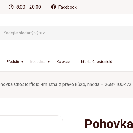
8:00 - 20:00
Facebook
Předsíň
Koupelna
Kolekce
Křesla Chesterfield
hovka Chesterfield 4místná z pravé kůže, hnědá – 268×100×72
Pohovka