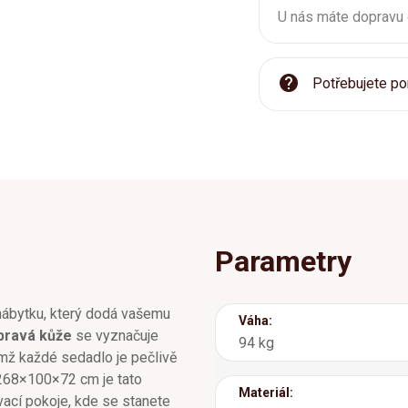
U nás máte dopravu
Potřebujete po
Parametry
ábytku, který dodá vašemu
Váha:
pravá kůže
se vyznačuje
94 kg
emž každé sedadlo je pečlivě
 268×100×72 cm je tato
Materiál:
ací pokoje, kde se stanete