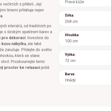
Pravá kůže
večírcích s přáteli. Její
mi liniemi přitahuje nejen
Šířka:
va
.
268 cm
ch interiérů, od tradičních po
je s širokým spektrem barev a
Hloubka:
 pro dekoraci
. Investice do
100 cm
 kusu nábytku
, ale také
ůže zaručuje. Přidejte do svého
Výška:
ohovkou, která se stane
72 cm
chvil. Prozkoumejte tento
ný prostor ke relaxaci
ještě
Barva:
Hnědý