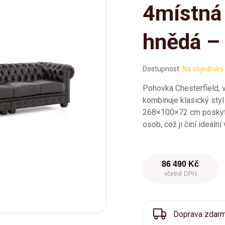
4místná 
hnědá –
Dostupnost:
Na objednání
Pohovka Chesterfield, 
kombinuje klasický sty
268×100×72 cm poskytuj
osob, což ji činí ideáln
86 490 Kč
včetně DPH
Doprava zdar