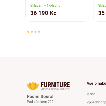
Skladem v 1 odstínu
Skla
36 190 Kč
35
Vše o nák
O nás
Radim Soural
Pod zámkem 202
Způsoby dop