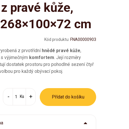
z pravé kůže,
 268×100×72 cm
Kód produktu:
FNA00000903
vyrobená z prvotřídní
hnědé pravé kůže
,
l s výjimečným
komfortem
. Její rozměry
í dostatek prostoru pro pohodlné sezení čtyř
í volbou pro každý obývací pokoj.
Ks
Přídat do košíku
ma