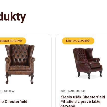
dukty
oprava ZDARMA
Doprava ZDARMA
CHESTER-W
Kód: FNA00000846
Křeslo ušák Chesterfield
lo Chesterfield
Pittsfield z pravé kůže,
červené