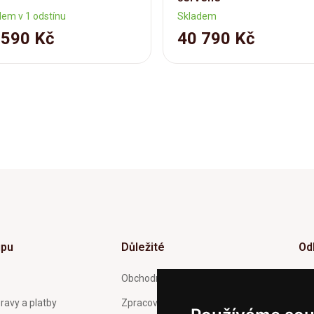
dem v 1 odstínu
Skladem
 590 Kč
40 790 Kč
upu
Důležité
Od
Inf
Obchodní podmínky
tý
ravy a platby
Zpracování a ochrana osobních