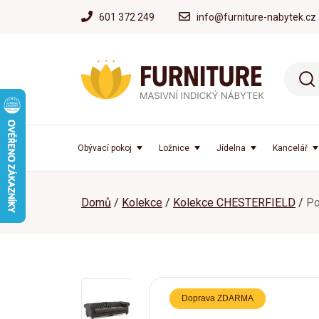
601 372 249
info@furniture-nabytek.cz
Obývací pokoj
Ložnice
Jídelna
Kancelář
Domů
Kolekce
Kolekce CHESTERFIELD
Po
Doprava ZDARMA