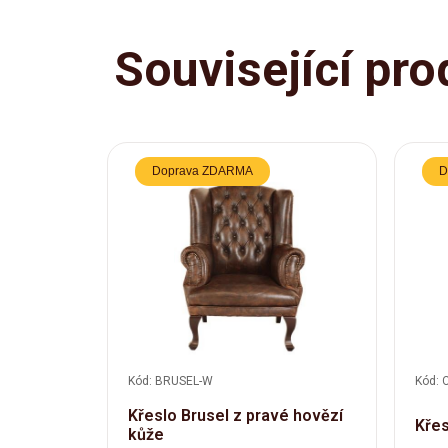
Související pro
Doprava ZDARMA
D
Kód: BRUSEL-W
Kód: 
Křeslo Brusel z pravé hovězí
Křes
kůže