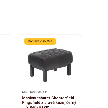
Doprava ZDARMA
Doprav
Kód: FNA00000844
Kód: ABERD
Masivní taburet Chesterfield
Křeslo A
Kingsfield z pravé kůže, černý
hovězí k
– 61×46×43 cm