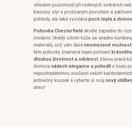
středem pozornosti při rodinných setkáních nebo 
klasický styl s prošívaným povrchem a zakřivený
pohledy, ale také vyvolává
pocit tepla a domo
Pohovka Chesterfield
skvěle zapadne do různý
moderní. Hnědý odstín kůže se snadno kombinu
materiálů, což vám dává
neomezené možnosti
této pohovky znamená nejen pořízení
krásného
dlouhou životnost a odolnost
, kterou pravá k
domova
nádech elegance a pohodlí
s touto p
nepostradatelnou součástí vašich každodenních 
jedinečný kousek a vyberte si svůj
nový oblíbe
dnes!