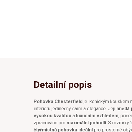
Detailní popis
Pohovka Chesterfield
je ikonickým kouskem n
interiéru jedinečný šarm a elegance. Její
hnědá 
vysokou kvalitou
a
luxusním vzhledem
, přič
zpracováno pro
maximální pohodlí
. S rozměry
čtyřmístná pohovka ideální
pro prostorné obýv