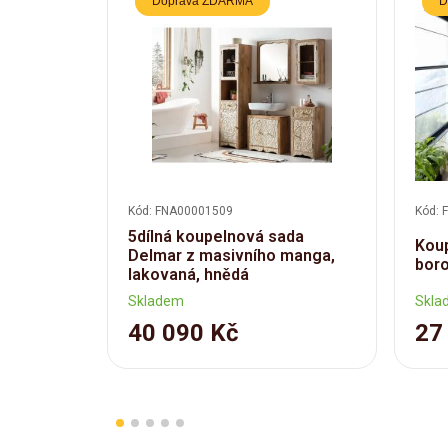
Doprava ZDARMA
D
Kód: FNA00001509
Kód: 
5dílná koupelnová sada
Koup
Delmar z masivního manga,
bor
lakovaná, hnědá
Skladem
Skla
40 090 Kč
27