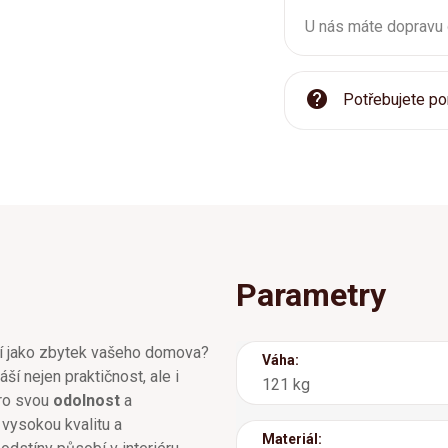
U nás máte dopravu
Potřebujete po
Parametry
ní jako zbytek vašeho domova?
Váha:
áší nejen praktičnost, ale i
121 kg
pro svou
odolnost
a
 vysokou kvalitu a
Materiál: