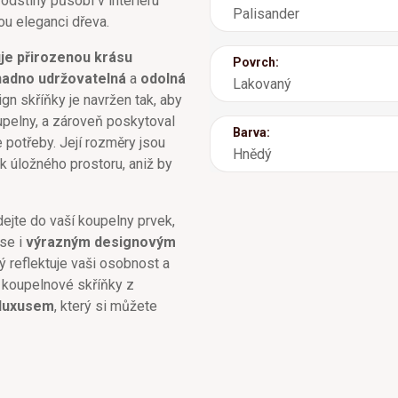
odstíny působí v interiéru
Palisander
ou eleganci dřeva.
je přirozenou krásu
Povrch:
nadno udržovatelná
a
odolná
Lakovaný
gn skříňky je navržen tak, aby
oupelny, a zároveň poskytoval
Barva:
potřeby. Její rozměry jsou
Hnědý
k úložného prostoru, aniž by
dejte do vaší koupelny prvek,
 se i
výrazným designovým
 reflektuje vaši osobnost a
 koupelnové skříňky z
luxusem
, který si můžete