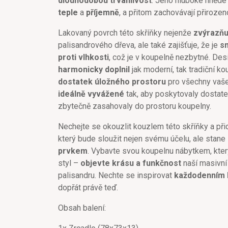
dlouhodobou trvanlivost
. Jeho hluboké hnědé 
teple
a
příjemně
, a přitom zachovávají přirozen
Lakovaný povrch této skříňky nejenže
zvýrazňu
palisandrového dřeva, ale také zajišťuje, že je
s
proti vlhkosti
, což je v koupelně nezbytné. Desi
harmonicky doplnil
jak moderní, tak tradiční k
dostatek úložného prostoru
pro všechny vaše 
ideálně vyvážené
tak, aby poskytovaly dostate
zbytečně zasahovaly do prostoru koupelny.
Nechejte se okouzlit kouzlem této skříňky a při
který bude sloužit nejen svému účelu, ale stane
prvkem
. Vybavte svou koupelnu nábytkem, který
styl –
objevte krásu a funkčnost
naší masivní
palisandru. Nechte se inspirovat
každodenním 
dopřát právě teď.
Obsah balení: