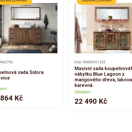
oprava ZDARMA
Doprava ZDARMA
FNA2793
Kód: FNA00001325
Masivní sada koupelnové
elnová sada Sidora
nábytku Blue Lagoon z
ovice
mangového dřeva, lakova
barevná
dem
Skladem
 864 Kč
22 490 Kč