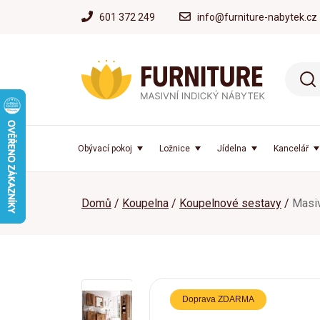
601 372 249
info@furniture-nabytek.cz
Obývací pokoj
Ložnice
Jídelna
Kancelář
Domů
Koupelna
Koupelnové sestavy
Masiv
Doprava ZDARMA