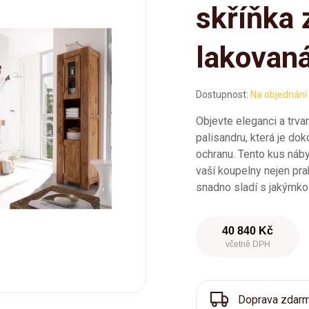
skříňka 
lakovan
Dostupnost:
Na objednání
Objevte eleganci a trva
palisandru, která je dok
ochranu. Tento kus náb
vaší koupelny nejen pra
snadno sladí s jakýmkol
40 840 Kč
včetně DPH
Doprava zdar