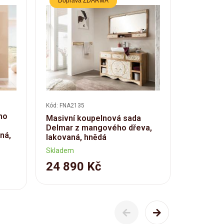
Doprava ZDARMA
Doprav
Kód: FNA2135
Kód: FNA28
ho
Masivní koupelnová sada
Koupelno
Delmar z mangového dřeva,
akácie -
ná,
lakovaná, hnědá
úchytky
Skladem
Skladem
24 890 Kč
38 08