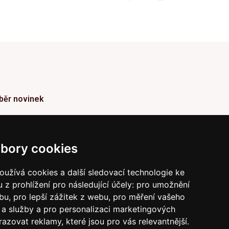
běr novinek
ormace o Novinkách a užitečné rady max. 1x za
den
bory cookies
Odebírat
užívá cookies a další sledovací technologie ke
 z prohlížení pro následující účely:
pro umožnění
vrzením odběru současně souhlasíte s našimi podmínkami o
raně soukromí
a současně nám udělujete souhlas se
ebu
,
pro lepší zážitek z webu
,
pro měření vašeho
íláním obchodních e-mailů.
a služby a pro personalizaci marketingových
razovat reklamy, které jsou pro vás relevantnější
.