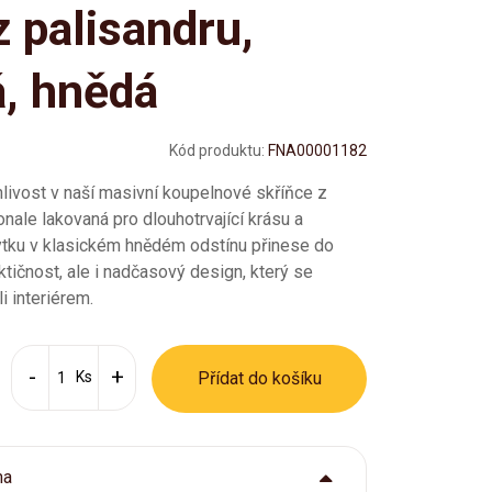
z palisandru,
á, hnědá
Kód produktu:
FNA00001182
nlivost v naší masivní koupelnové skříňce z
onale lakovaná pro dlouhotrvající krásu a
ytku v klasickém hnědém odstínu přinese do
ktičnost, ale i nadčasový design, který se
i interiérem.
Ks
Přídat do košíku
ma