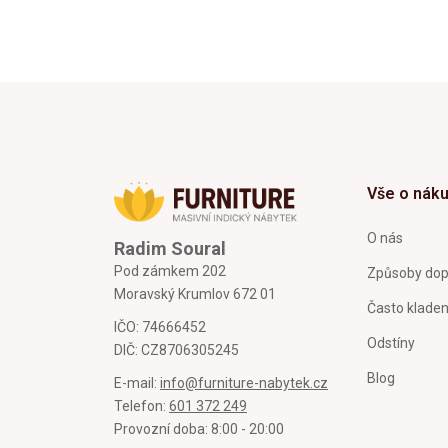
Vše o nák
O nás
Radim Soural
Pod zámkem 202
Způsoby dop
Moravský Krumlov 672 01
Často klade
IČO: 74666452
Odstíny
DIČ: CZ8706305245
Blog
E-mail:
info@furniture-nabytek.cz
Telefon:
601 372 249
Provozní doba: 8:00 - 20:00