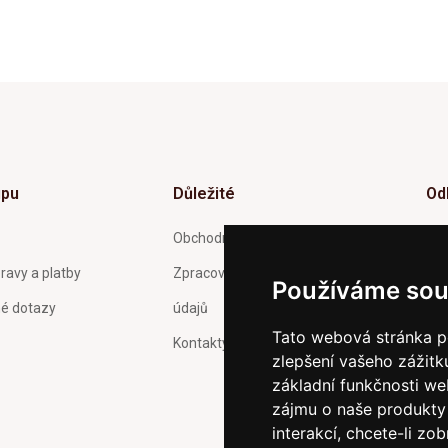
upu
Důležité
Od
Inf
Obchodní podmínky
tý
ravy a platby
Zpracování a ochrana osobních
Používáme sou
né dotazy
údajů
Tato webová stránka po
Kontakty
zlepšení vašeho zážitku
Pot
Och
základní funkčnosti w
zas
zájmu o naše produkty 
interakcí
,
chcete-li zob