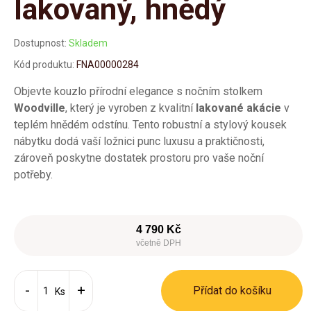
lakovaný, hnědý
Dostupnost:
Skladem
Kód produktu:
FNA00000284
Objevte kouzlo přírodní elegance s nočním stolkem
Woodville
, který je vyroben z kvalitní
lakované akácie
v
teplém hnědém odstínu. Tento robustní a stylový kousek
nábytku dodá vaší ložnici punc luxusu a praktičnosti,
zároveň poskytne dostatek prostoru pro vaše noční
potřeby.
4 790 Kč
včetně DPH
Přídat do košíku
Ks