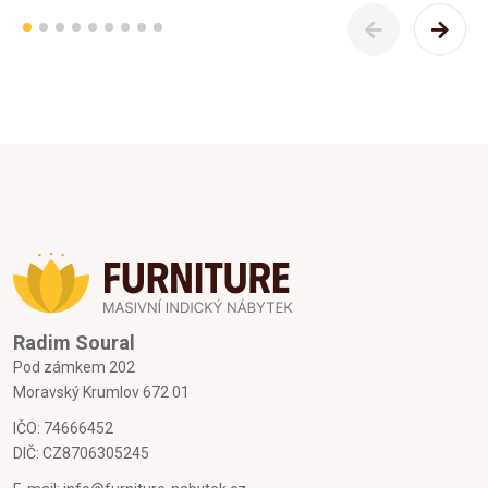
Radim Soural
Pod zámkem 202
Moravský Krumlov 672 01
IČO: 74666452
DIČ: CZ8706305245