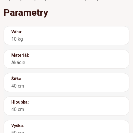
Parametry
Váha:
10 kg
Materiál:
Akácie
Šířka:
40 cm
Hloubka:
40 cm
Výška:
50 cm