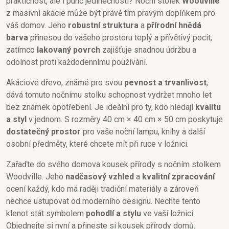
praktičnost, ale i punc jedinečnosti? Noční stolek
Woodville
z masivní akácie může být právě tím pravým doplňkem pro
váš domov. Jeho
robustní struktura
a
přírodní hnědá
barva
přinesou do vašeho prostoru teplý a přívětivý pocit,
zatímco
lakovaný povrch
zajišťuje snadnou údržbu a
odolnost proti každodennímu používání.
Akáciové dřevo, známé pro svou
pevnost a trvanlivost
,
dává tomuto nočnímu stolku schopnost vydržet mnoho let
bez známek opotřebení. Je ideální pro ty, kdo hledají
kvalitu
a styl
v jednom. S rozměry 40 cm × 40 cm × 50 cm poskytuje
dostatečný prostor
pro vaše noční lampu, knihy a další
osobní předměty, které chcete mít při ruce v ložnici.
Zařaďte do svého domova kousek přírody s nočním stolkem
Woodville. Jeho
nadčasový vzhled
a
kvalitní zpracování
ocení každý, kdo má raději tradiční materiály a zároveň
nechce ustupovat od moderního designu. Nechte tento
klenot stát symbolem
pohodlí a stylu
ve vaší ložnici.
Objednejte si nyní a přineste si kousek přírody domů.