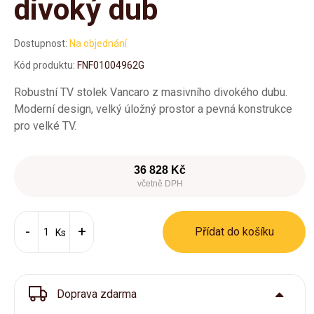
divoký dub
Dostupnost:
Na objednání
Kód produktu:
FNF01004962G
Robustní TV stolek Vancaro z masivního divokého dubu.
Moderní design, velký úložný prostor a pevná konstrukce
pro velké TV.
36 828 Kč
včetně DPH
Přídat do košíku
Ks
Doprava zdarma