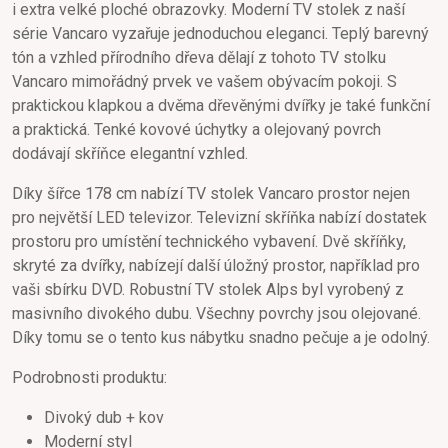
i extra velké ploché obrazovky. Moderní TV stolek z naší
série Vancaro vyzařuje jednoduchou eleganci. Teplý barevný
tón a vzhled přírodního dřeva dělají z tohoto TV stolku
Vancaro mimořádný prvek ve vašem obývacím pokoji. S
praktickou klapkou a dvěma dřevěnými dvířky je také funkční
a praktická. Tenké kovové úchytky a olejovaný povrch
dodávají skříňce elegantní vzhled.
Díky šířce 178 cm nabízí TV stolek Vancaro prostor nejen
pro největší LED televizor. Televizní skříňka nabízí dostatek
prostoru pro umístění technického vybavení. Dvě skříňky,
skryté za dvířky, nabízejí další úložný prostor, například pro
vaši sbírku DVD. Robustní TV stolek Alps byl vyrobený z
masivního divokého dubu. Všechny povrchy jsou olejované.
Díky tomu se o tento kus nábytku snadno pečuje a je odolný.
Podrobnosti produktu:
Divoký dub + kov
Moderní styl