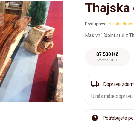
Thajska 
Dostupnost:
Na objednání
Masivní jídelní stůl z T
87 500 Kč
včetně DPH
Doprava zdar
U nás máte dopravu
Potřebujete po