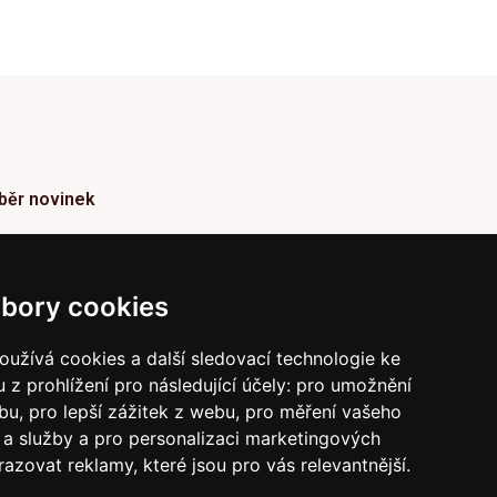
běr novinek
ormace o Novinkách a užitečné rady max. 1x za
den
bory cookies
Odebírat
užívá cookies a další sledovací technologie ke
 z prohlížení pro následující účely:
pro umožnění
vrzením odběru současně souhlasíte s našimi podmínkami o
raně soukromí
a současně nám udělujete souhlas se
ebu
,
pro lepší zážitek z webu
,
pro měření vašeho
íláním obchodních e-mailů.
a služby a pro personalizaci marketingových
razovat reklamy, které jsou pro vás relevantnější
.