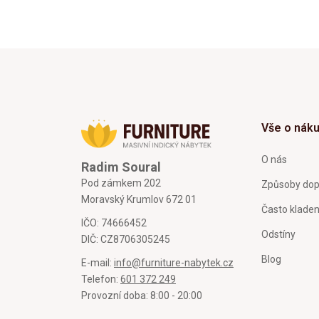
Vše o nák
O nás
Radim Soural
Pod zámkem 202
Způsoby dop
Moravský Krumlov 672 01
Často klade
IČO: 74666452
Odstíny
DIČ: CZ8706305245
Blog
E-mail:
info@furniture-nabytek.cz
Telefon:
601 372 249
Provozní doba: 8:00 - 20:00