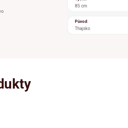
85 cm
vo
Původ:
Thajsko
dukty