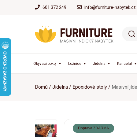
601 372 249
info@furniture-nabytek.cz
Obývací pokoj
Ložnice
Jídelna
Kancelář
Domů
Jídelna
Epoxidové stoly
Masivní jíde
Doprava ZDARMA