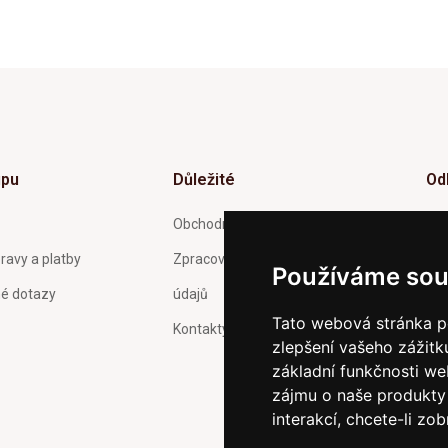
upu
Důležité
Od
Inf
Obchodní podmínky
tý
ravy a platby
Zpracování a ochrana osobních
Používáme sou
né dotazy
údajů
Tato webová stránka po
Kontakty
zlepšení vašeho zážitku
Pot
Och
základní funkčnosti w
zas
zájmu o naše produkty 
interakcí
,
chcete-li zob