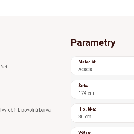
Parametry
Materiál:
icí.
Acacia
Šířka:
174 cm
Hloubka:
l vyrobí- Libovolná barva
86 cm
Výška: