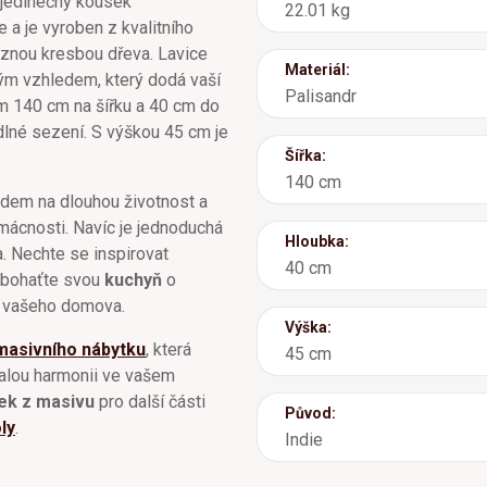
 jedinečný kousek
22.01 kg
 a je vyroben z kvalitního
aznou kresbou dřeva. Lavice
Materiál:
kým vzhledem, který dodá vaší
Palisandr
ům 140 cm na šířku a 40 cm do
lné sezení. S výškou 45 cm je
Šířka:
140 cm
edem na dlouhou životnost a
domácnosti. Navíc je jednoduchá
Hloubka:
. Nechte se inspirovat
40 cm
bohaťte svou
kuchyň
o
m vašeho domova.
Výška:
masivního nábytku
, která
45 cm
nalou harmonii ve vašem
ek z masivu
pro další části
Původ:
ly
.
Indie