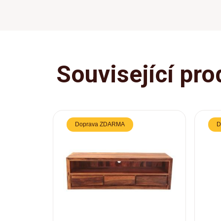
Související pro
Doprava ZDARMA
D