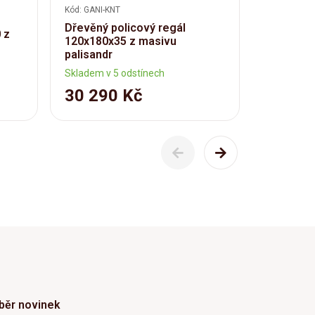
Kód: GANI-KNT
Kód: GANI-1
Dřevěný policový regál
 z
Jídelní s
120x180x35 z masivu
masivu p
palisandr
Skladem v 5 odstínech
Skladem v 
30 290 Kč
42 19
běr novinek