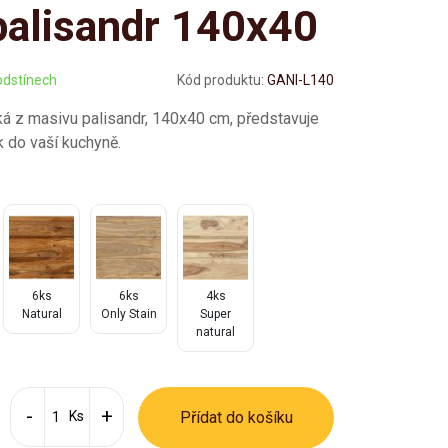
palisandr 140x40
odstínech
Kód produktu:
GANI-L140
ká z masivu palisandr, 140x40 cm, představuje
k do vaší kuchyně.
6ks
6ks
4ks
Natural
Only Stain
Super
natural
Ks
Přídat do košíku