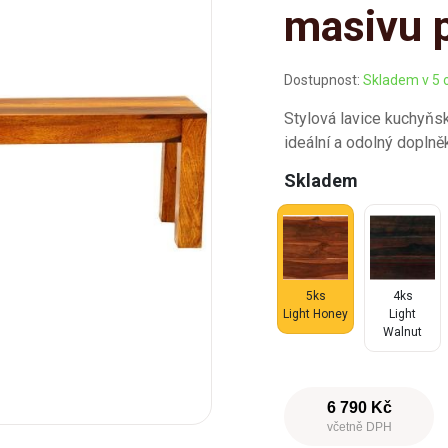
masivu 
Dostupnost:
Skladem v 5 
Stylová lavice kuchyňs
ideální a odolný doplně
Skladem
5ks
4ks
Light Honey
Light
Walnut
6 790 Kč
včetně DPH