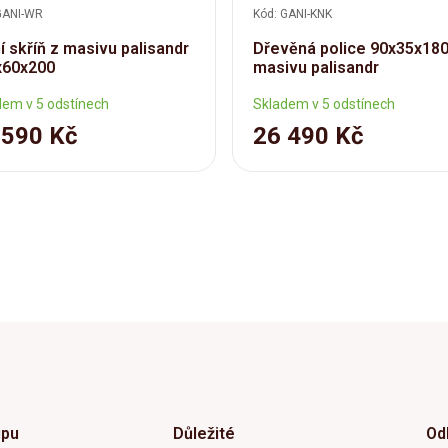
GANI-WR
Kód: GANI-KNK
í skříň z masivu palisandr
Dřevěná police 90x35x180
x60x200
masivu palisandr
dem v 5 odstínech
Skladem v 5 odstínech
 590 Kč
26 490 Kč
upu
Důležité
Od