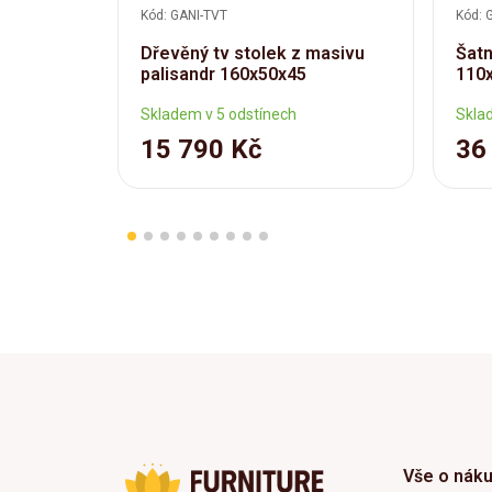
Kód: GANI-TVT
Kód: 
Dřevěný tv stolek z masivu
Šatn
palisandr 160x50x45
110
Skladem v 5 odstínech
Skla
15 790 Kč
36
Vše o nák