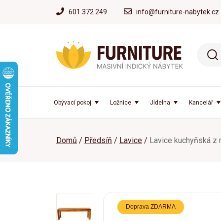
601 372 249
info@furniture-nabytek.cz
Obývací pokoj
Ložnice
Jídelna
Kancelář
Domů
Předsíň
Lavice
Lavice kuchyňská z 
Doprava ZDARMA