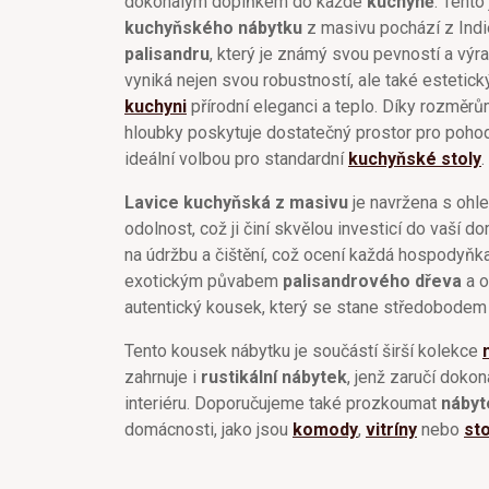
dokonalým doplňkem do každé
kuchyně
. Tento
kuchyňského nábytku
z masivu pochází z Indie
palisandru
, který je známý svou pevností a výr
vyniká nejen svou robustností, ale také estetic
kuchyni
přírodní eleganci a teplo. Díky rozměr
hloubky poskytuje dostatečný prostor pro pohod
ideální volbou pro standardní
kuchyňské stoly
.
Lavice kuchyňská z masivu
je navržena s ohl
odolnost, což ji činí skvělou investicí do vaší 
na údržbu a čištění, což ocení každá hospodyňka
exotickým půvabem
palisandrového dřeva
a o
autentický kousek, který se stane středobode
Tento kousek nábytku je součástí širší kolekce
zahrnuje i
rustikální nábytek
, jenž zaručí doko
interiéru. Doporučujeme také prozkoumat
nábyt
domácnosti, jako jsou
komody
,
vitríny
nebo
sto