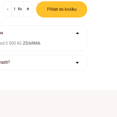
Ks
Přídat do košíku
ma
 od 5 000 Kč
ZDARMA
radit?