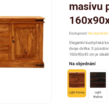
masivu p
160x90
Dostupnost:
Na objednání
Elegantní kuchyňská ko
dvoje dvířka. S působi
160x90x45 cm je ideál
Na objednání
Light Honey
Light
Walnut