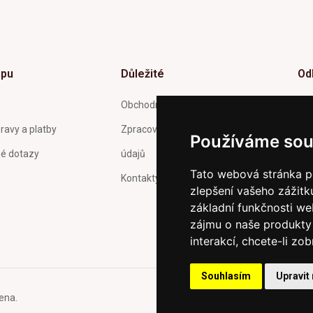
upu
Důležité
Od
Inf
Obchodní podmínky
tý
ravy a platby
Zpracování a ochrana osobních
Používáme sou
né dotazy
údajů
Tato webová stránka po
Kontakty
zlepšení vašeho zážitku
Pot
Och
základní funkčnosti w
zas
zájmu o naše produkty 
interakcí
,
chcete-li zob
Souhlasím
Upravit
ena.