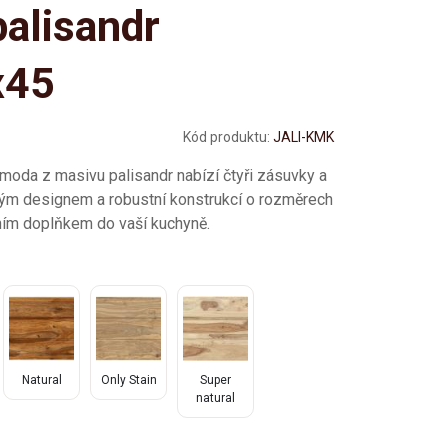
alisandr
x45
Kód produktu:
JALI-KMK
moda z masivu palisandr nabízí čtyři zásuvky a
vým designem a robustní konstrukcí o rozměrech
ním doplňkem do vaší kuchyně.
Natural
Only Stain
Super
natural