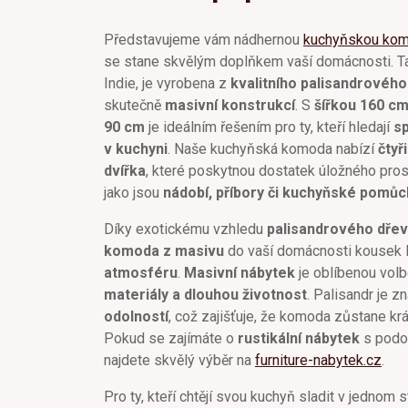
Představujeme vám nádhernou
kuchyňskou kom
se stane skvělým doplňkem vaší domácnosti. T
Indie, je vyrobena z
kvalitního palisandrového
skutečně
masivní konstrukcí
. S
šířkou 160 cm
90 cm
je ideálním řešením pro ty, kteří hledají
sp
v kuchyni
. Naše kuchyňská komoda nabízí
čtyř
dvířka
, které poskytnou dostatek úložného pros
jako jsou
nádobí, příbory či kuchyňské pomůc
Díky exotickému vzhledu
palisandrového dře
komoda z masivu
do vaší domácnosti kousek I
atmosféru
.
Masivní nábytek
je oblíbenou volb
materiály a dlouhou životnost
. Palisandr je 
odolností
, což zajišťuje, že komoda zůstane krá
Pokud se zajímáte o
rustikální nábytek
s podob
najdete skvělý výběr na
furniture-nabytek.cz
.
Pro ty, kteří chtějí svou kuchyň sladit v jednom