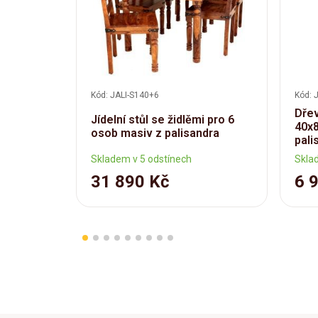
Kód: JALI-S140+6
Kód: 
Dřev
Jídelní stůl se židlěmi pro 6
40x8
osob masiv z palisandra
pali
Skladem v 5 odstínech
Skla
31 890 Kč
6 