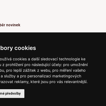
běr novinek
ormace o Novinkách a užitečné rady max. 1x za
den
bory cookies
Odebírat
užívá cookies a další sledovací technologie ke
 z prohlížení pro následující účely:
pro umožnění
vrzením odběru současně souhlasíte s našimi podmínkami o
raně soukromí
a současně nám udělujete souhlas se
ebu
,
pro lepší zážitek z webu
,
pro měření vašeho
íláním obchodních e-mailů.
a služby a pro personalizaci marketingových
razovat reklamy, které jsou pro vás relevantnější
.
 mé předvolby