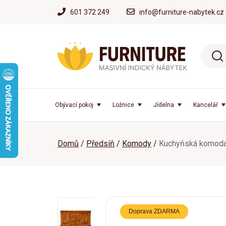
601 372 249
info@furniture-nabytek.cz
Obývací pokoj
Ložnice
Jídelna
Kancelář
Domů
Předsíň
Komody
Kuchyňská komoda
Doprava ZDARMA