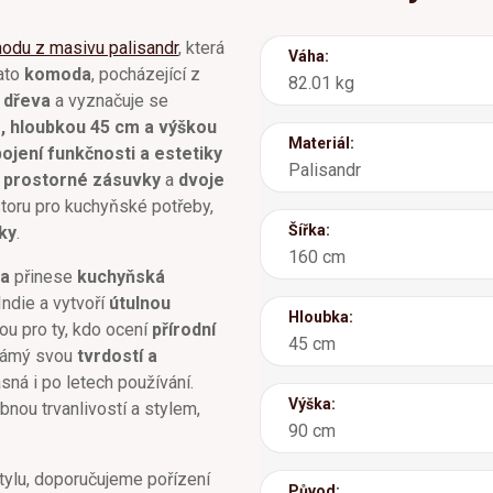
odu z masivu palisandr
, která
Váha:
ato
komoda
, pocházející z
82.01 kg
 dřeva
a vyznačuje se
, hloubkou 45 cm a výškou
Materiál:
ojení funkčnosti a estetiky
Palisandr
i prostorné zásuvky
a
dvoje
toru pro kuchyňské potřeby,
Šířka:
ky
.
160 cm
va
přinese
kuchyňská
ndie a vytvoří
útulnou
Hloubka:
ou pro ty, kdo ocení
přírodní
45 cm
známý svou
tvrdostí a
sná i po letech používání.
Výška:
nou trvanlivostí a stylem,
90 cm
 stylu, doporučujeme pořízení
Původ: