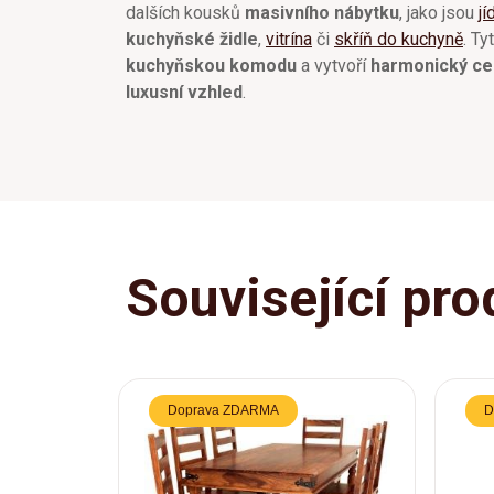
dalších kousků
masivního nábytku
, jako jsou
jí
kuchyňské židle
,
vitrína
či
skříň do kuchyně
. Ty
kuchyňskou komodu
a vytvoří
harmonický cel
luxusní vzhled
.
Související pro
Doprava ZDARMA
D