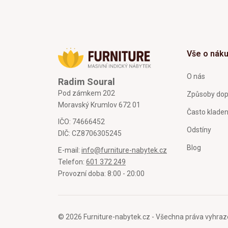
Vše o nák
O nás
Radim Soural
Pod zámkem 202
Způsoby dop
Moravský Krumlov 672 01
Často klade
IČO: 74666452
Odstíny
DIČ: CZ8706305245
Blog
E-mail:
info@furniture-nabytek.cz
Telefon:
601 372 249
Provozní doba: 8:00 - 20:00
© 2026 Furniture-nabytek.cz - Všechna práva vyhraz