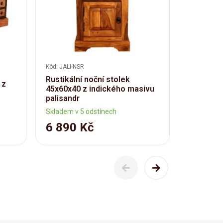
Kód: JALI-NSR
Kód: JALI-KN
Rustikální noční stolek
 z
Knihovna 
45x60x40 z indického masivu
palisand
palisandr
Skladem v 5 odstínech
Skladem v 
6 890 Kč
29 39