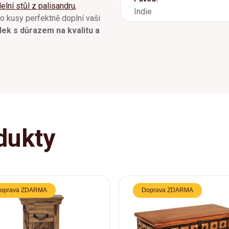
delní stůl z palisandru
,
Indie
to kusy perfektně doplní vaši
ek s důrazem na kvalitu a
dukty
oprava ZDARMA
Doprava ZDARMA