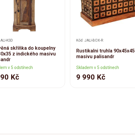
JALI-KSD
Kód: JALI-BOX-R
ěná skříňka do koupelny
Rustikalni truhla 90x45x45
0x35 z indického masivu
masivu palisandr
sandr
dem v 5 odstínech
Skladem v 5 odstínech
990 Kč
9 990 Kč