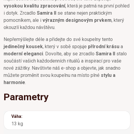
vysokou kvalitu zpracování
, která je patrná na první pohled
i dotyk. Zrcadlo
Samira II
se stane nejen praktickým
pomocníkem, ale i
výrazným designovým prvkem
, který
okouzlí každou návštěvu.
Nepřemýšlejte déle a přidejte do své koupelny tento
jedinečný kousek
, který v sobě spojuje
přírodní krásu
a
moderní eleganci
. Dovolte, aby se zrcadlo
Samira II
stalo
součástí vašich každodenních rituálů a inspirací pro vaše
nové zážitky. Navštivte náš e-shop a objevte, jak snadno
můžete proměnit svou koupelnu na místo plné
stylu a
harmonie
.
Parametry
Váha:
13 kg