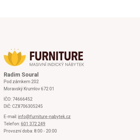
Radim Soural
Pod zámkem 202
Moravský Krumlov 672 01
IČO: 74666452
DIČ: CZ8706305245
E-mail:
info@furniture-nabytek.cz
Telefon:
601 372 249
Provozní doba: 8:00 - 20:00