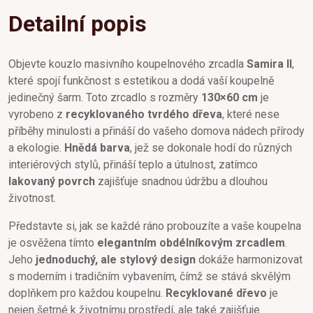
Detailní popis
Objevte kouzlo masivního koupelnového zrcadla
Samira II
,
které spojí funkčnost s estetikou a dodá vaší koupelně
jedinečný šarm. Toto zrcadlo s rozměry
130×60 cm
je
vyrobeno z
recyklovaného tvrdého dřeva
, které nese
příběhy minulosti a přináší do vašeho domova nádech přírody
a ekologie.
Hnědá barva
, jež se dokonale hodí do různých
interiérových stylů, přináší teplo a útulnost, zatímco
lakovaný povrch
zajišťuje snadnou údržbu a dlouhou
životnost.
Představte si, jak se každé ráno probouzíte a vaše koupelna
je osvěžena tímto
elegantním obdélníkovým zrcadlem
.
Jeho
jednoduchý, ale stylový design
dokáže harmonizovat
s moderním i tradičním vybavením, čímž se stává skvělým
doplňkem pro každou koupelnu.
Recyklované dřevo
je
nejen šetrné k životnímu prostředí, ale také zajišťuje