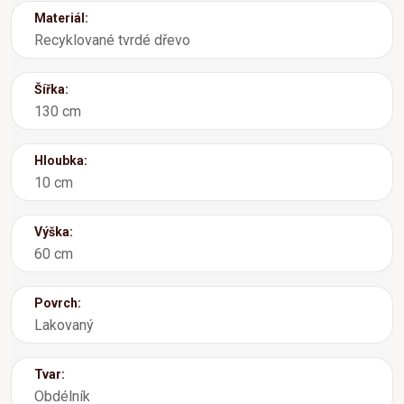
Materiál:
Recyklované tvrdé dřevo
Šířka:
130 cm
Hloubka:
10 cm
Výška:
60 cm
Povrch:
Lakovaný
Tvar:
Obdélník