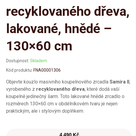
recyklovaného dřeva,
lakované, hnědé –
130×60 cm
Dostupnost:
Skladem
Kód produktu:
FNA00001306
Objevte kouzlo masivního koupelnového zrcadla
Samira II
,
vyrobeného z
recyklovaného dřeva
, které dodá vaší
koupelně jedinečný šarm. Toto lakované hnědé zrcadlo o
rozměrech 130×60 cm v obdélníkovém tvaru je nejen
praktickým, ale i stylovým doplňkem.
4 490 Kč