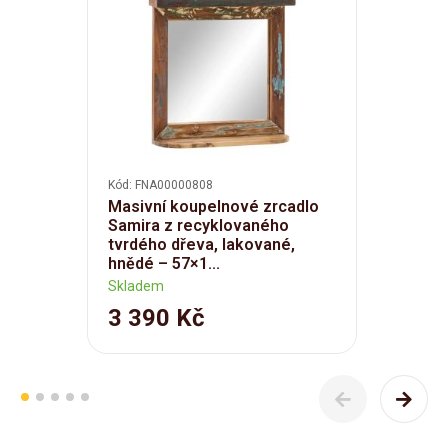
Kód: FNA00000808
Masivní koupelnové zrcadlo
Samira z recyklovaného
tvrdého dřeva, lakované,
hnědé – 57×1...
Skladem
3 390 Kč