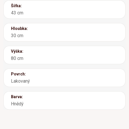
Šířka:
43 cm
Hloubka:
30 cm
Výška:
80 cm
Povrch:
Lakovaný
Barva:
Hnědý