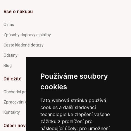
Vše o nákupu
O nás
Způsoby dopravy a platby
Často kladené dotazy
Odstíny
Blog
Používáme soubory
Důležité
cookies
Obchodní podmínky
Tato webová stránka používá
Zpracování a ochrana osobních údajů
cookies a další sledovací
Kontakty
technologie ke zlepšení vašeho
zážitku z prohlížení pro
Odběr novinek
následující účely:
pro umožnění