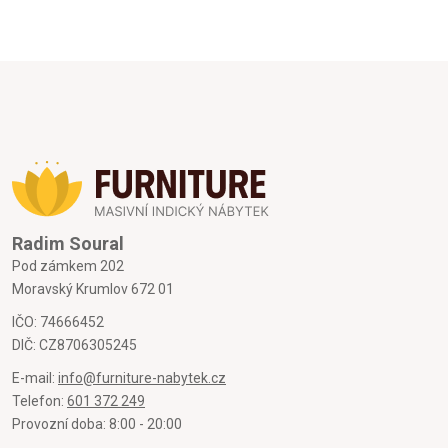
Radim Soural
Pod zámkem 202
Moravský Krumlov 672 01
IČO: 74666452
DIČ: CZ8706305245
E-mail:
info@furniture-nabytek.cz
Telefon:
601 372 249
Provozní doba: 8:00 - 20:00