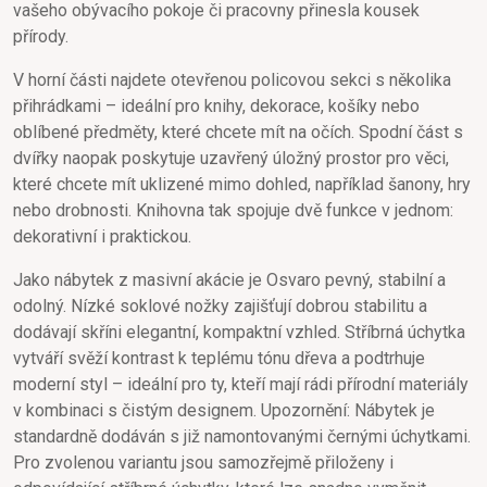
vašeho obývacího pokoje či pracovny přinesla kousek
přírody.
V horní části najdete otevřenou policovou sekci s několika
přihrádkami – ideální pro knihy, dekorace, košíky nebo
oblíbené předměty, které chcete mít na očích. Spodní část s
dvířky naopak poskytuje uzavřený úložný prostor pro věci,
které chcete mít uklizené mimo dohled, například šanony, hry
nebo drobnosti. Knihovna tak spojuje dvě funkce v jednom:
dekorativní i praktickou.
Jako nábytek z masivní akácie je Osvaro pevný, stabilní a
odolný. Nízké soklové nožky zajišťují dobrou stabilitu a
dodávají skříni elegantní, kompaktní vzhled. Stříbrná úchytka
vytváří svěží kontrast k teplému tónu dřeva a podtrhuje
moderní styl – ideální pro ty, kteří mají rádi přírodní materiály
v kombinaci s čistým designem. Upozornění: Nábytek je
standardně dodáván s již namontovanými černými úchytkami.
Pro zvolenou variantu jsou samozřejmě přiloženy i