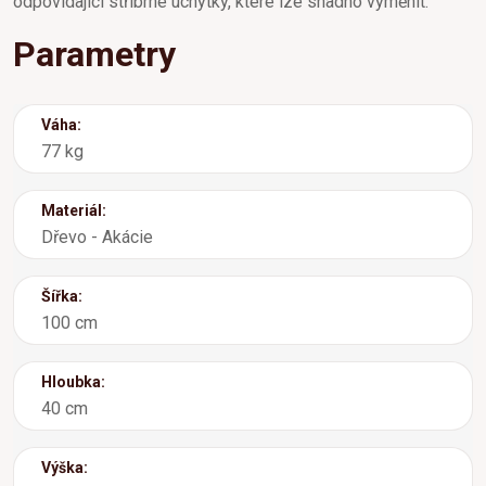
odpovídající stříbrné úchytky, které lze snadno vyměnit.
Parametry
Váha:
77 kg
Materiál:
Dřevo - Akácie
Šířka:
100 cm
Hloubka:
40 cm
Výška: