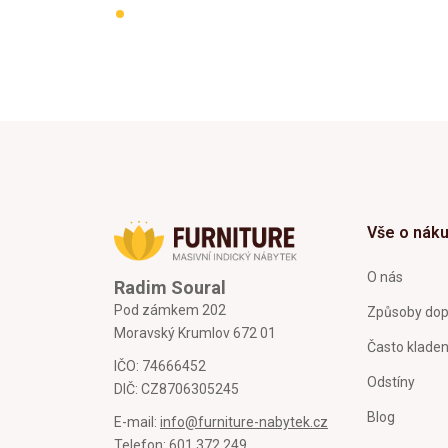
Vše o nák
O nás
Radim Soural
Pod zámkem 202
Způsoby dop
Moravský Krumlov 672 01
Často klade
IČO: 74666452
Odstíny
DIČ: CZ8706305245
Blog
E-mail:
info@furniture-nabytek.cz
Telefon:
601 372 249