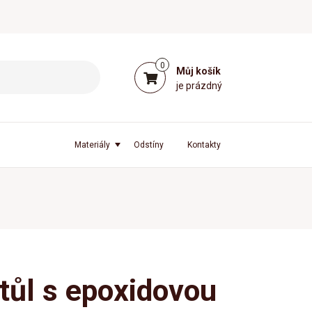
0
Můj košík
je prázdný
Materiály
Odstíny
Kontakty
stůl s epoxidovou