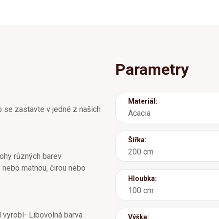
Parametry
Materiál:
o se zastavte v jedné z našich
Acacia
Šířka:
200 cm
nohy různých barev
u, nebo matnou, čirou nebo
Hloubka:
100 cm
l vyrobí- Libovolná barva
Výška: