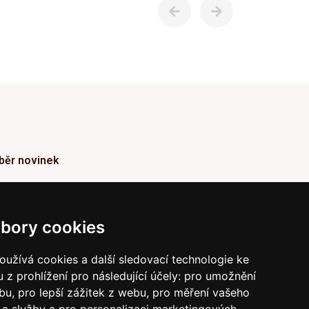
běr novinek
ormace o Novinkách a užitečné rady max. 1x za
den
bory cookies
Odebírat
užívá cookies a další sledovací technologie ke
 z prohlížení pro následující účely:
pro umožnění
vrzením odběru současně souhlasíte s našimi podmínkami o
raně soukromí
a současně nám udělujete souhlas se
ebu
,
pro lepší zážitek z webu
,
pro měření vašeho
íláním obchodních e-mailů.