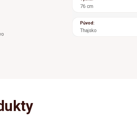
76 cm
Původ:
Thajsko
vo
dukty