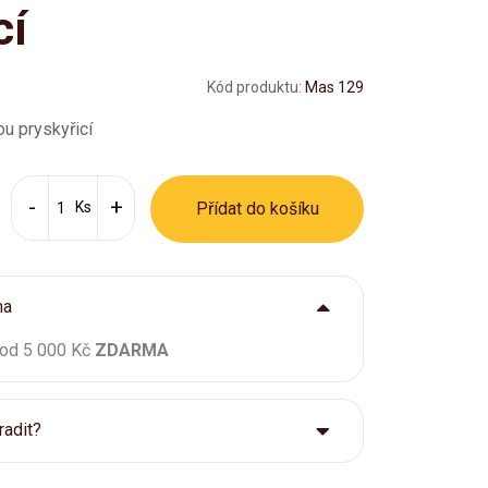
cí
Kód produktu:
Mas 129
ou pryskyřicí
Ks
Přídat do košíku
ma
 od 5 000 Kč
ZDARMA
radit?