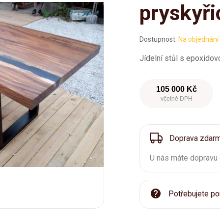
pryskyři
Dostupnost:
Na objednání
Jídelní stůl s epoxidov
105 000 Kč
včetně DPH
Doprava zdar
U nás máte dopravu
Potřebujete po