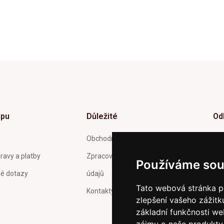
upu
Důležité
Od
Inf
Obchodní podmínky
tý
ravy a platby
Zpracování a ochrana osobních
Používáme sou
né dotazy
údajů
Tato webová stránka po
Kontakty
zlepšení vašeho zážitku
Pot
Och
základní funkčnosti w
zas