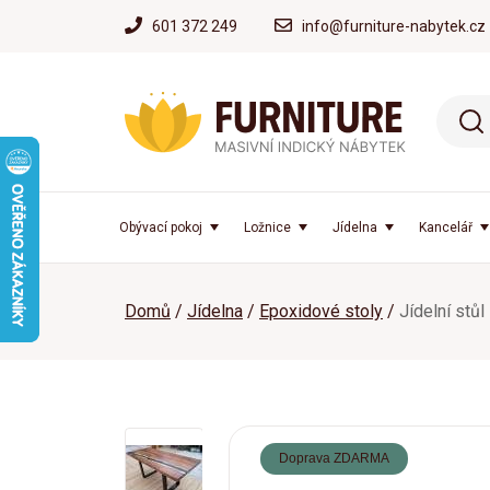
601 372 249
info@furniture-nabytek.cz
Obývací pokoj
Ložnice
Jídelna
Kancelář
Domů
Jídelna
Epoxidové stoly
Jídelní stůl
Doprava ZDARMA