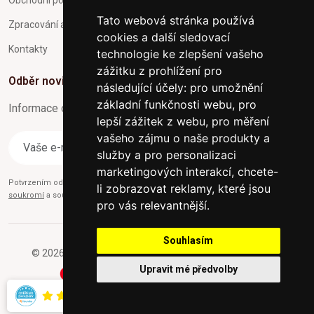
Tato webová stránka používá
Zpracování a ochrana osobních údajů
cookies a další sledovací
Kontakty
technologie ke zlepšení vašeho
zážitku z prohlížení pro
Odběr novinek
následující účely:
pro umožnění
základní funkčnosti webu
,
pro
Informace o Novinkách a užitečné rady max. 1x za týden
lepší zážitek z webu
,
pro měření
vašeho zájmu o naše produkty a
Odebírat
služby a pro personalizaci
marketingových interakcí
,
chcete-
Potvrzením odběru současně souhlasíte s našimi podmínkami o
Ochraně
li zobrazovat reklamy, které jsou
soukromí
a současně nám udělujete souhlas se zasíláním obchodních e-mailů.
pro vás relevantnější
.
Souhlasím
© 2026 Furniture-nabytek.cz - Všechna práva vyhrazena.
Upravit mé předvolby