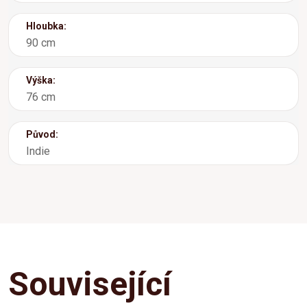
Hloubka:
90 cm
Výška:
76 cm
Původ:
Indie
Související