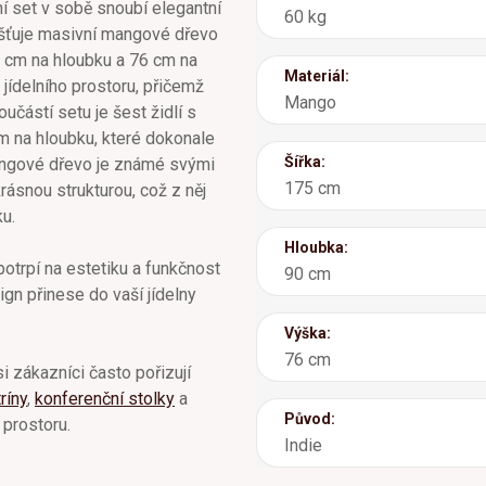
í set v sobě snoubí elegantní
60 kg
jišťuje masivní mangové dřevo
0 cm na hloubku a 76 cm na
Materiál:
 jídelního prostoru, přičemž
Mango
oučástí setu je šest židlí s
m na hloubku, které dokonale
Šířka:
Mangové dřevo je známé svými
175 cm
krásnou strukturou, což z něj
ku.
Hloubka:
i potrpí na estetiku a funkčnost
90 cm
gn přinese do vaší jídelny
Výška:
76 cm
i zákazníci často pořizují
tríny
,
konferenční stolky
a
Původ:
 prostoru.
Indie