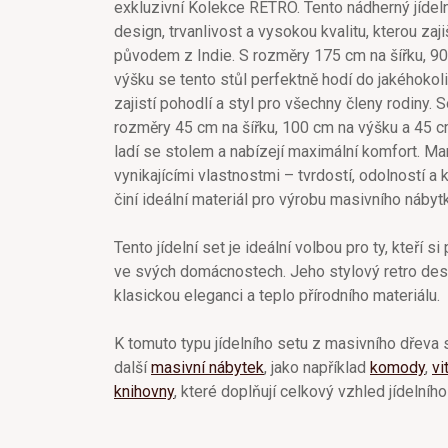
exkluzivní Kolekce RETRO. Tento nádherný jídeln
design, trvanlivost a vysokou kvalitu, kterou za
původem z Indie. S rozměry 175 cm na šířku, 9
výšku se tento stůl perfektně hodí do jakéhokoli
zajistí pohodlí a styl pro všechny členy rodiny. S
rozměry 45 cm na šířku, 100 cm na výšku a 45 c
ladí se stolem a nabízejí maximální komfort. 
vynikajícími vlastnostmi – tvrdostí, odolností a 
činí ideální materiál pro výrobu masivního nábyt
Tento jídelní set je ideální volbou pro ty, kteří s
ve svých domácnostech. Jeho stylový retro desi
klasickou eleganci a teplo přírodního materiálu.
K tomuto typu jídelního setu z masivního dřeva s
další
masivní nábytek
, jako například
komody
,
vi
knihovny
, které doplňují celkový vzhled jídelního