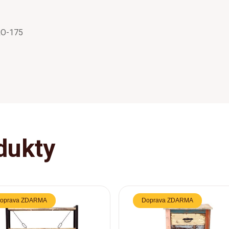
TRO-175
dukty
oprava ZDARMA
Doprava ZDARMA