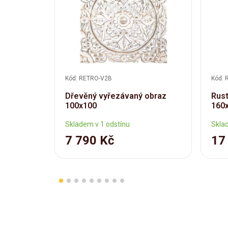
Kód: RETRO-V2B
Kód: 
Dřevěný vyřezávaný obraz
Rust
100x100
160
Skladem v 1 odstínu
Skla
7 790 Kč
17