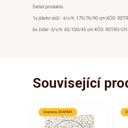
Detail produktu:
1x jídelní stůl - š/v/h: 175/76/90 cm KÓD: RE
6x židle- š/v/h: 45/100/45 cm KÓD: RETRO-CH
Související pro
Doprava ZDARMA
D