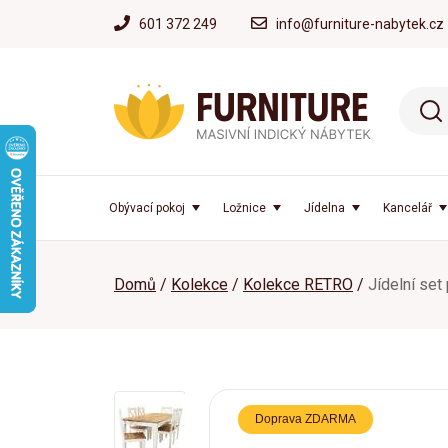
601 372 249
info@furniture-nabytek.cz
Obývací pokoj
Ložnice
Jídelna
Kancelář
Domů
Kolekce
Kolekce RETRO
Jídelní se
Doprava ZDARMA