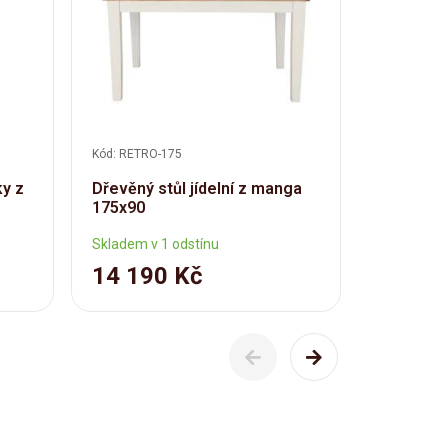
Kód: RETRO-175
Kód: RETRO
y z
Dřevěný stůl jídelní z manga
Rustikál
175x90
manga 1
Skladem v 1 odstínu
Skladem ve
14 190 Kč
15 99