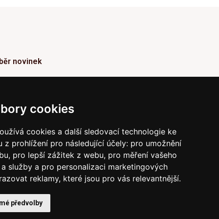
běr novinek
ormace o Novinkách a užitečné rady max. 1x za
den
bory cookies
Odebírat
užívá cookies a další sledovací technologie ke
 z prohlížení pro následující účely:
pro umožnění
vrzením odběru současně souhlasíte s našimi podmínkami o
raně soukromí
a současně nám udělujete souhlas se
ebu
,
pro lepší zážitek z webu
,
pro měření vašeho
íláním obchodních e-mailů.
a služby a pro personalizaci marketingových
razovat reklamy, které jsou pro vás relevantnější
.
 mé předvolby