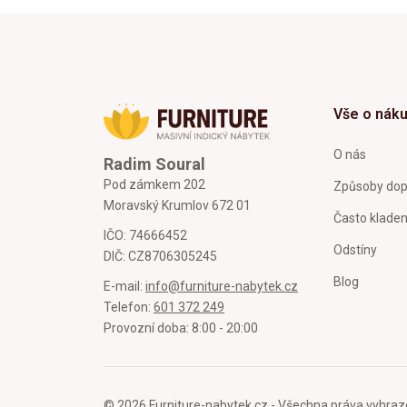
Vše o nák
O nás
Radim Soural
Pod zámkem 202
Způsoby dop
Moravský Krumlov 672 01
Často klade
IČO: 74666452
Odstíny
DIČ: CZ8706305245
Blog
E-mail:
info@furniture-nabytek.cz
Telefon:
601 372 249
Provozní doba: 8:00 - 20:00
© 2026 Furniture-nabytek.cz - Všechna práva vyhraz