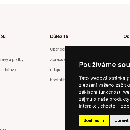
upu
Důležité
Od
Inf
Obchodní podmínky
tý
ravy a platby
Zpracování a ochrana osobních
Používáme sou
né dotazy
údajů
Tato webová stránka po
Kontakty
zlepšení vašeho zážitku
Pot
Och
základní funkčnosti w
zas
zájmu o naše produkty 
interakcí
,
chcete-li zob
Souhlasím
Upravit
ena.