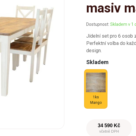
masiv m
Dostupnost:
Skladem v 1 
Jídelní set pro 6 osob
Perfektní volba do každé
design.
Skladem
1ks
Mango
34 590 Kč
včetně DPH