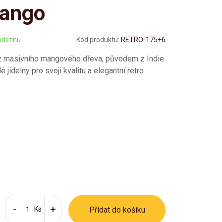
ango
odstínu
Kód produktu:
RETRO-175+6
 z masivního mangového dřeva, původem z Indie.
 jídelny pro svoji kvalitu a elegantní retro
Ks
Přídat do košíku