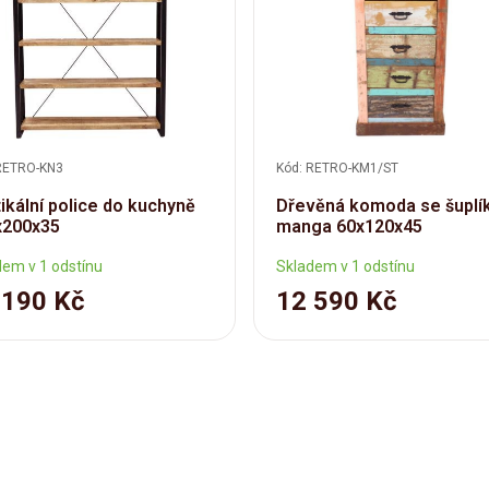
RETRO-KN3
Kód: RETRO-KM1/ST
ikální police do kuchyně
Dřevěná komoda se šuplík
x200x35
manga 60x120x45
dem v 1 odstínu
Skladem v 1 odstínu
 190 Kč
12 590 Kč