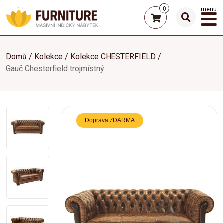
0
menu
Domů
Kolekce
Kolekce CHESTERFIELD
Gauč Chesterfield trojmístný
Doprava ZDARMA