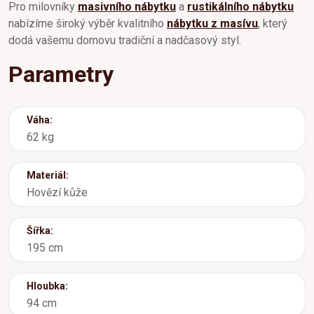
Pro milovníky
masivního nábytku
a
rustikálního nábytku
nabízíme široký výběr kvalitního
nábytku z masívu
, který
dodá vašemu domovu tradiční a nadčasový styl.
Parametry
Váha:
62 kg
Materiál:
Hovězí kůže
Šířka:
195 cm
Hloubka:
94 cm