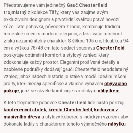
Představujeme vám jedinečný
Gauč Chesterfield
trojmístný
z kolekce Tiffy, který vás zaujme svým
exkluzivním designem a prvotřídní kvalitou pravé hovězí
kůže. Tato pohovka, původem z Indie, kombinuje tradiční
řemeslné umění s moderní elegancí, a tak i vaše místnost
získá nezaměnitelný charakter. S šířkou 195 cm, hloubkou 94
cm a výškou 78/48 cm tato sedací souprava
Chesterfield
poskytuje optimální komfort a stylový vzhled, který
zdokonaluje každý prostor. Elegantní prošívané detaily a
zaoblené područky dodávají gauči Chesterfield neodolatelný
vzhled, jehož nádech historie je stále v módě. Ideální řešení
pro ty, kteří hledají specifické a vkusné vybavení
obývacího
pokoje
, jenž se skvěle kombinuje s indickým
nábytkem
.
K této trojmístné pohovce
Chesterfield
lidé často pořizují
konferenční stolek
,
křeslo Chesterfield
,
knihovnu z
masivního dřeva
a stylový koberec s indickým vzorem, aby
dokonale ladily s charakterem tohoto výjimečného
nábytku
.