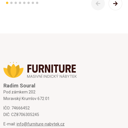
Radim Soural
Pod zámkem 202
Moravský Krumlov 672 01
IČO: 74666452
DIČ: CZ8706305245
E-mail:
info@furniture-nabytek.cz