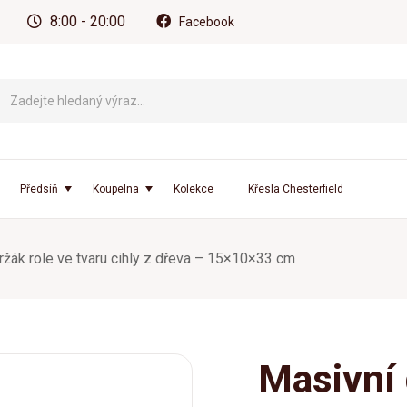
8:00 - 20:00
Facebook
Předsíň
Koupelna
Kolekce
Křesla Chesterfield
ržák role ve tvaru cihly z dřeva – 15×10×33 cm
Masivní 