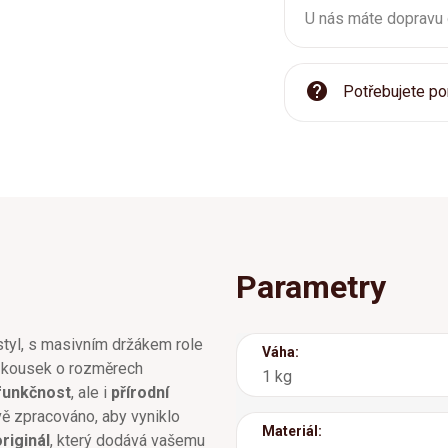
U nás máte dopravu
Potřebujete po
Parametry
 styl, s masivním držákem role
Váha:
ní kousek o rozměrech
1 kg
funkčnost
, ale i
přírodní
ivě zpracováno, aby vyniklo
Materiál:
originál
, který dodává vašemu