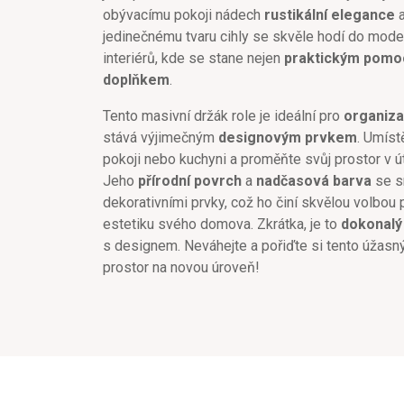
obývacímu pokoji nádech
rustikální elegance
a
jedinečnému tvaru cihly se skvěle hodí do moder
interiérů, kde se stane nejen
praktickým pomo
doplňkem
.
Tento masivní držák role je ideální pro
organiza
stává výjimečným
designovým prvkem
. Umíst
pokoji nebo kuchyni a proměňte svůj prostor v ú
Jeho
přírodní povrch
a
nadčasová barva
se s
dekorativními prvky, což ho činí skvělou volbou p
estetiku svého domova. Zkrátka, je to
dokonalý
s designem. Neváhejte a pořiďte si tento úžasn
prostor na novou úroveň!