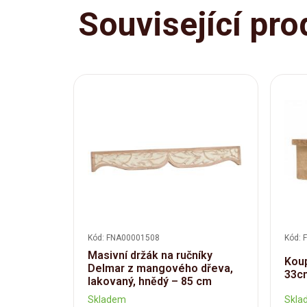
Související pro
Kód: FNA00001508
Kód: 
Masivní držák na ručníky
Koup
Delmar z mangového dřeva,
33c
lakovaný, hnědý – 85 cm
Skladem
Skla