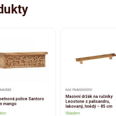
dukty
FNA2885
Kód: FNA00000031
Masivní držák na ručníky
elnová police Santoro
Leostone z palisandru,
m mango
lakovaný, hnědý – 85 cm
dem
Skladem