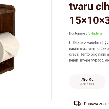
tvaru ci
15×10×
Dostupnost:
Skladem
Udělejte z vašeho obý
naším masivním držákem 
dřeva. Tento origináln
nejen skvěle vypadá, ale
790 Kč
včetně DPH
Doprava zdar