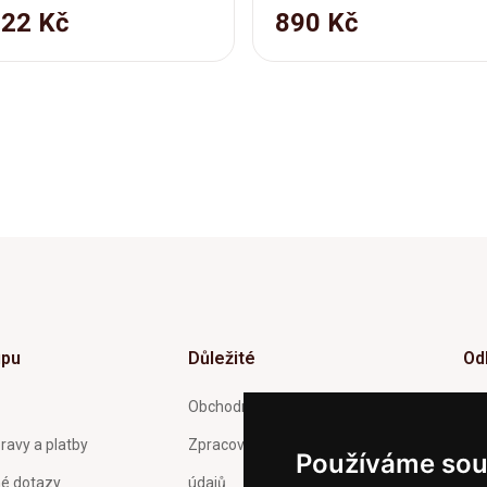
122 Kč
890 Kč
upu
Důležité
Od
Inf
Obchodní podmínky
tý
ravy a platby
Zpracování a ochrana osobních
Používáme sou
né dotazy
údajů