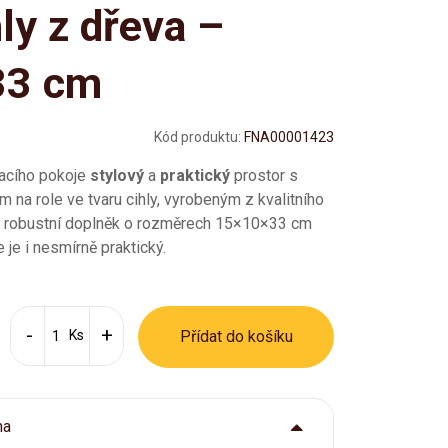
hly z dřeva –
33 cm
Kód produktu:
FNA00001423
vacího pokoje
stylový
a
praktický
prostor s
na role ve tvaru cihly, vyrobeným z kvalitního
í a robustní doplněk o rozměrech 15×10×33 cm
 je i nesmírně praktický.
Ks
Přídat do košíku
ma