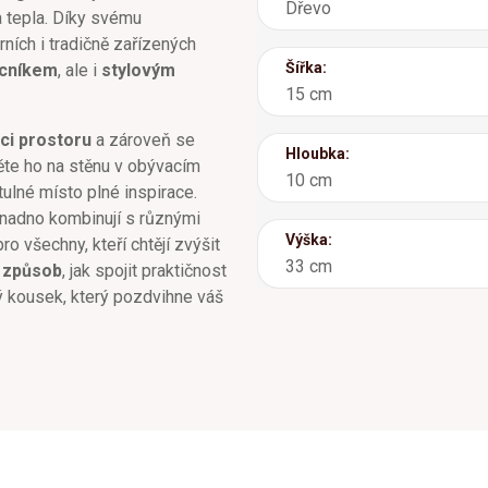
Dřevo
 tepla. Díky svému
ních i tradičně zařízených
Šířka:
cníkem
, ale i
stylovým
15 cm
ci prostoru
a zároveň se
Hloubka:
ěte ho na stěnu v obývacím
10 cm
tulné místo plné inspirace.
nadno kombinují s různými
Výška:
ro všechny, kteří chtějí zvýšit
33 cm
 způsob
, jak spojit praktičnost
ý kousek, který pozdvihne váš