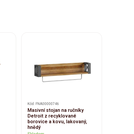
Kód: FNA00000746
Kód: FNA00
Masivní stojan na ručníky
Masivní d
Detroit z recyklované
Lagoon z
borovice a kovu, lakovaný,
lakovaný
hnědý
Skladem
Skladem