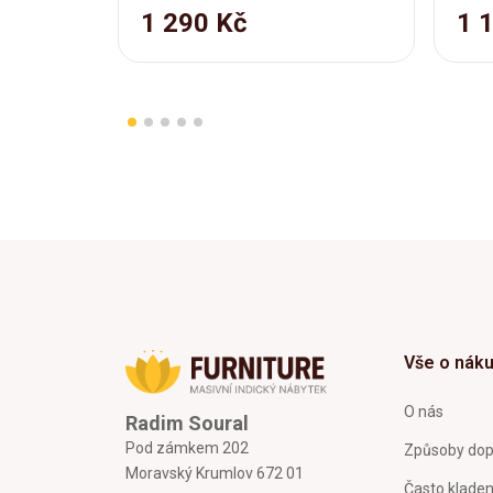
1 290 Kč
1 
Vše o nák
O nás
Radim Soural
Pod zámkem 202
Způsoby dop
Moravský Krumlov 672 01
Často klade