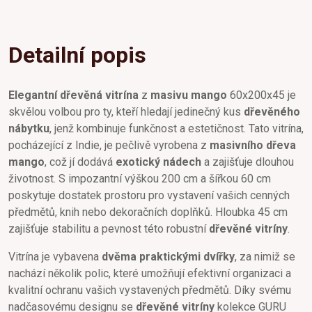
Detailní popis
Elegantní dřevěná vitrína
z
masivu mango
60x200x45 je
skvělou volbou pro ty, kteří hledají jedinečný kus
dřevěného
nábytku
, jenž kombinuje funkčnost a estetičnost. Tato vitrína,
pocházející z Indie, je pečlivě vyrobena z
masivního dřeva
mango
, což jí dodává
exotický nádech
a zajišťuje dlouhou
životnost. S impozantní výškou 200 cm a šířkou 60 cm
poskytuje dostatek prostoru pro vystavení vašich cenných
předmětů, knih nebo dekoračních doplňků. Hloubka 45 cm
zajišťuje stabilitu a pevnost této robustní
dřevěné vitríny
.
Vitrína je vybavena
dvěma praktickými dvířky
, za nimiž se
nachází několik polic, které umožňují efektivní organizaci a
kvalitní ochranu vašich vystavených předmětů. Díky svému
nadčasovému designu se
dřevěné vitríny
kolekce GURU