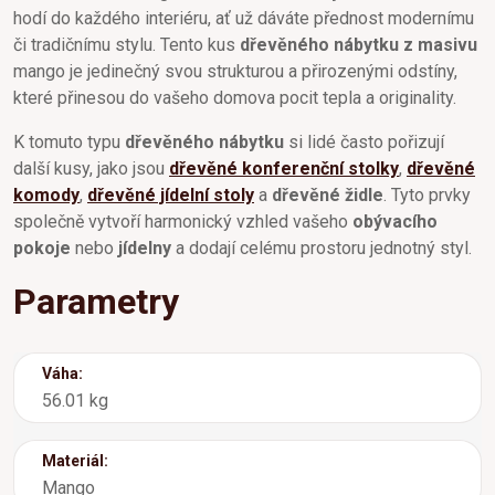
hodí do každého interiéru, ať už dáváte přednost modernímu
či tradičnímu stylu. Tento kus
dřevěného nábytku z masivu
mango je jedinečný svou strukturou a přirozenými odstíny,
které přinesou do vašeho domova pocit tepla a originality.
K tomuto typu
dřevěného nábytku
si lidé často pořizují
další kusy, jako jsou
dřevěné konferenční stolky
,
dřevěné
komody
,
dřevěné jídelní stoly
a
dřevěné židle
. Tyto prvky
společně vytvoří harmonický vzhled vašeho
obývacího
pokoje
nebo
jídelny
a dodají celému prostoru jednotný styl.
Parametry
Váha:
56.01 kg
Materiál:
Mango