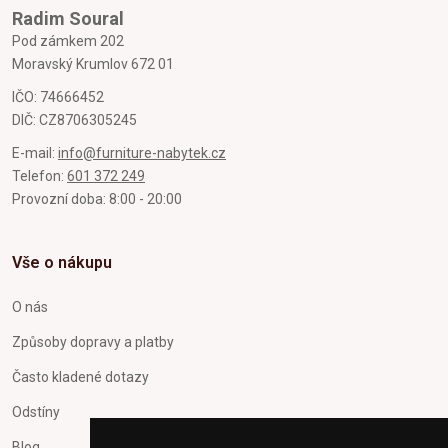
Radim Soural
Pod zámkem 202
Moravský Krumlov 672 01
IČO: 74666452
DIČ: CZ8706305245
E-mail:
info@furniture-nabytek.cz
Telefon:
601 372 249
Provozní doba: 8:00 - 20:00
Vše o nákupu
O nás
Způsoby dopravy a platby
Často kladené dotazy
Odstíny
Blog