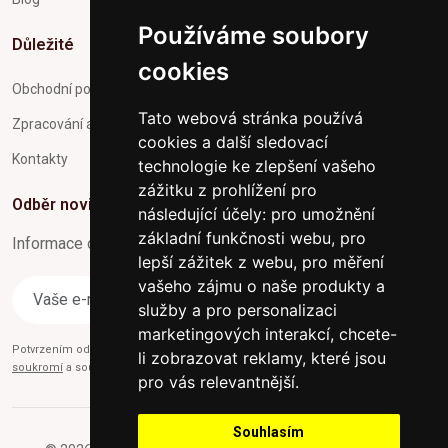
Používáme soubory
Důležité
cookies
Obchodní podmínky
Tato webová stránka používá
Zpracování a ochrana osobních údajů
cookies a další sledovací
Kontakty
technologie ke zlepšení vašeho
zážitku z prohlížení pro
Odběr novinek
následující účely:
pro umožnění
základní funkčnosti webu
,
pro
Informace o Novinkách a užitečné rady max. 1x za týden
lepší zážitek z webu
,
pro měření
vašeho zájmu o naše produkty a
Odebírat
služby a pro personalizaci
marketingových interakcí
,
chcete-
Potvrzením odběru současně souhlasíte s našimi podmínkami o
Ochraně
li zobrazovat reklamy, které jsou
soukromí
a současně nám udělujete souhlas se zasíláním obchodních e-mailů.
pro vás relevantnější
.
Souhlasím