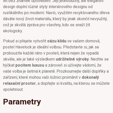
let bez známek opotřebení. Její jednoduchý, ale elegantní
design doplní různé styly interiérového designu od
rustikálního po moderní. Navíc, využitím recyklovaného dřeva
dáváte nový život materiálu, který by jinak skončil nevyužitý,
což je skvělá zpráva pro všechny, kdo se snaží žít
ekologicky.
Pokud si přejete vytvořit
oázu klidu
ve vašem domově,
postel Havelock je ideální volbou. Představte si, jak se
probouzíte každé ráno v posteli, která nejen že vypadá
skvěle, ale je také výsledkem
udržitelné výroby
. Nechte se
hýčkat
pocitem luxusu
a zároveň si užívejte vědomí, že
vaše volba je šetrná k planetě. Prozkoumejte další doplňky a
zařízení, které mohou vaši ložnici proměnit v
dokonalý
relaxační prostor
, a dopřejte si kvalitu, na kterou se můžete
spolehnout.
Parametry