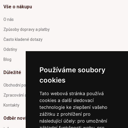
Vše o nákupu
O nás
Způsoby dopravy a platby
Často kladené dotazy
Odstíny
Blog
Používáme soubory
Důležité
cookies
Obchodní podmínky
Tato webová stránka používá
Zpracování a ochrana osobních údajů
cookies a další sledovací
Kontakty
technologie ke zlepšení vašeho
zážitku z prohlížení pro
Odběr novinek
následující účely:
pro umožnění
základní funkčnosti webu
,
pro