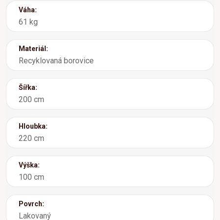
Váha:
61 kg
Materiál:
Recyklovaná borovice
Šířka:
200 cm
Hloubka:
220 cm
Výška:
100 cm
Povrch:
Lakovaný