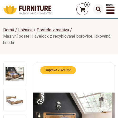
0
menu
Domů
Ložnice
Postele z masivu
Masivní postel Havelock z recyklované borovice, lakovaná,
hnědá
Doprava ZDARMA