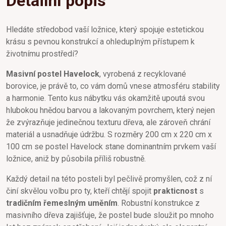
Detailní popis
Hledáte středobod vaší ložnice, který spojuje estetickou
krásu s pevnou konstrukcí a ohleduplným přístupem k
životnímu prostředí?
Masivní postel Havelock
, vyrobená z recyklované
borovice, je právě to, co vám domů vnese atmosféru stability
a harmonie. Tento kus nábytku vás okamžitě upoutá svou
hlubokou hnědou barvou a lakovaným povrchem, který nejen
že zvýrazňuje jedinečnou texturu dřeva, ale zároveň chrání
materiál a usnadňuje údržbu. S rozměry 200 cm x 220 cm x
100 cm se postel Havelock stane dominantním prvkem vaší
ložnice, aniž by působila příliš robustně.
Každý detail na této posteli byl pečlivě promyšlen, což z ní
činí skvělou volbu pro ty, kteří chtějí spojit
prakticnost
s
tradičním řemeslným uměním
. Robustní konstrukce z
masivního dřeva zajišťuje, že postel bude sloužit po mnoho