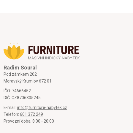
Radim Soural
Pod zámkem 202
Moravský Krumlov 672 01
IČO: 74666452
DIČ: CZ8706305245
E-mail:
info@furniture-nabytek.cz
Telefon:
601 372 249
Provozní doba: 8:00 - 20:00