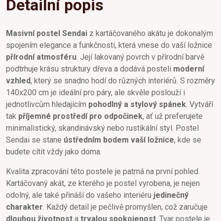
Detailní popis
Masivní postel Sendai
z kartáčovaného akátu je dokonalým
spojením elegance a funkčnosti, která vnese do vaší ložnice
přírodní atmosféru
. Její lakovaný povrch v přírodní barvě
podtrhuje krásu struktury dřeva a dodává posteli
moderní
vzhled
, který se snadno hodí do různých interiérů. S rozměry
140x200 cm je ideální pro páry, ale skvěle poslouží i
jednotlivcům hledajícím
pohodlný a stylový spánek
. Vytváří
tak
příjemné prostředí pro odpočinek
, ať už preferujete
minimalistický, skandinávský nebo rustikální styl. Postel
Sendai se stane
ústředním bodem vaší ložnice
, kde se
budete cítit vždy jako doma.
Kvalita zpracování této postele je patrná na první pohled.
Kartáčovaný akát, ze kterého je postel vyrobena, je nejen
odolný, ale také přináší do vašeho interiéru
jedinečný
charakter
. Každý detail je pečlivě promyšlen, což zaručuje
dlouhou životnost
a
trvalou spokojenost
. Tvar postele je