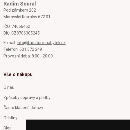
Radim Soural
Pod zámkem 202
Moravský Krumlov 672 01
IČO: 74666452
DIČ: CZ8706305245
E-mail:
info@furniture-nabytek.cz
Telefon:
601 372 249
Provozní doba: 8:00 - 20:00
Vše o nákupu
O nás
Způsoby dopravy a platby
Často kladené dotazy
Odstíny
Blog