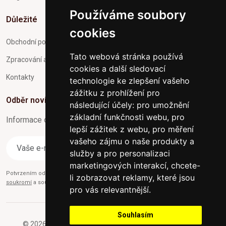
Používáme soubory
Důležité
cookies
Obchodní podmínky
Tato webová stránka používá
Zpracování a ochrana osobních údajů
cookies a další sledovací
Kontakty
technologie ke zlepšení vašeho
zážitku z prohlížení pro
Odběr novinek
následující účely:
pro umožnění
základní funkčnosti webu
,
pro
Informace o Novinkách a užitečné rady max. 1x za týden
lepší zážitek z webu
,
pro měření
vašeho zájmu o naše produkty a
Odebírat
služby a pro personalizaci
marketingových interakcí
,
chcete-
Potvrzením odběru současně souhlasíte s našimi podmínkami o
Ochraně
li zobrazovat reklamy, které jsou
soukromí
a současně nám udělujete souhlas se zasíláním obchodních e-mailů.
pro vás relevantnější
.
Souhlasím
© 2026 Furniture-nabytek.cz - Všechna práva vyhrazena.