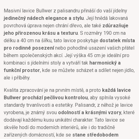
Masivní lavice Bullwer z palisandru přináší do vaší jídelny
jedinečný nádech elegance a stylu
. Její hnědá lakovaná
povrchová úprava nejen chrání dřevo, ale také
zdůrazňuje
jeho přirozenou krásu a texturu
. S rozměry 190 cm na
délku a 40 cm na šířku, tato lavice poskytuje
dostatek místa
pro rodinné posezení
nebo pohodlné usazení vašich přátel
během společenských akcí. Její výška 45 cm je ideální pro
kombinaci s jídelními stoly a vytváří tak
harmonický a
funkční prostor
, kde se můžete scházet a sdílet nejen jídlo,
ale i příběhy.
Kvalita zpracování je na prvním místě, a proto
každá lavice
Bullwer prochází pečlivou kontrolou
, aby splnila vysoké
standardy trvanlivosti a estetiky. Palisandr, z něhož je lavice
vyrobena, je známý svou
odolností a krásnými vzory
, které
dodávají každému kusu unikátní charakter. Tato lavice se
skvěle hodí do moderních interiérů, ale i do tradičně
zařízených domácností, kde se
stane středobodem