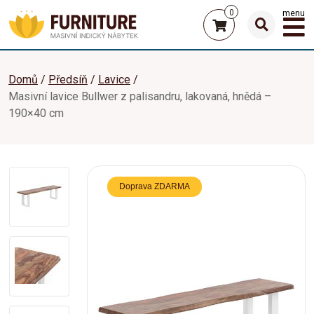
0
menu
Domů
Předsíň
Lavice
Masivní lavice Bullwer z palisandru, lakovaná, hnědá –
190×40 cm
Doprava ZDARMA