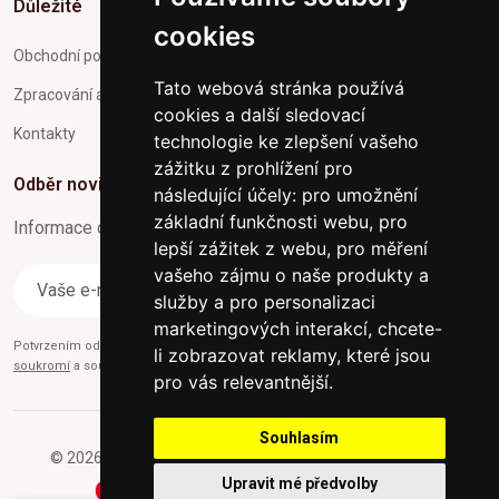
Důležité
cookies
Obchodní podmínky
Tato webová stránka používá
Zpracování a ochrana osobních údajů
cookies a další sledovací
Kontakty
technologie ke zlepšení vašeho
zážitku z prohlížení pro
Odběr novinek
následující účely:
pro umožnění
základní funkčnosti webu
,
pro
Informace o Novinkách a užitečné rady max. 1x za týden
lepší zážitek z webu
,
pro měření
vašeho zájmu o naše produkty a
Odebírat
služby a pro personalizaci
marketingových interakcí
,
chcete-
Potvrzením odběru současně souhlasíte s našimi podmínkami o
Ochraně
li zobrazovat reklamy, které jsou
soukromí
a současně nám udělujete souhlas se zasíláním obchodních e-mailů.
pro vás relevantnější
.
Souhlasím
© 2026 Furniture-nabytek.cz - Všechna práva vyhrazena.
Upravit mé předvolby