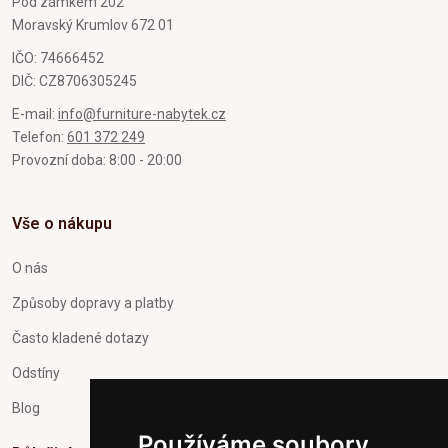
Pod zámkem 202
Moravský Krumlov 672 01
IČO: 74666452
DIČ: CZ8706305245
E-mail:
info@furniture-nabytek.cz
Telefon:
601 372 249
Provozní doba: 8:00 - 20:00
Vše o nákupu
O nás
Způsoby dopravy a platby
Často kladené dotazy
Odstíny
Blog
Používáme soubory