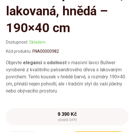
lakovaná, hnědá –
190×40 cm
Dostupnost:
Skladem
Kód produktu:
FNA00000982
Objevte
eleganci
a
odolnost
v masivní lavici Bullwer
vyrobené z kvalitního palisandrového dřeva s lakovaným
povrchem. Tento kousek v hnědé barvě, s rozměry 190×40
cm, přináší nejen pohodlí, ale i tradiční styl do vaší jídelny
nebo obývacího prostoru.
9 390 Kč
včetně DPH