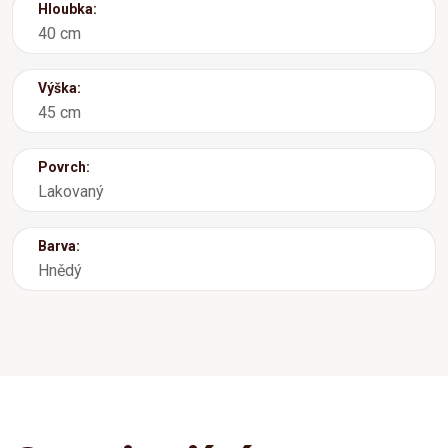
Hloubka:
40 cm
Výška:
45 cm
Povrch:
Lakovaný
Barva:
Hnědý