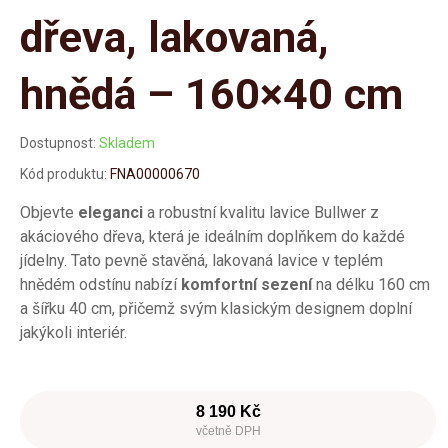
dřeva, lakovaná,
hnědá – 160×40 cm
Dostupnost:
Skladem
Kód produktu:
FNA00000670
Objevte
eleganci
a robustní kvalitu lavice Bullwer z
akáciového dřeva, která je ideálním doplňkem do každé
jídelny. Tato pevně stavěná, lakovaná lavice v teplém
hnědém odstínu nabízí
komfortní sezení
na délku 160 cm
a šířku 40 cm, přičemž svým klasickým designem doplní
jakýkoli interiér.
8 190 Kč
včetně DPH