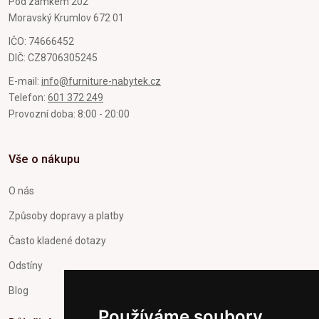
Pod zámkem 202
Moravský Krumlov 672 01
IČO: 74666452
DIČ: CZ8706305245
E-mail:
info@furniture-nabytek.cz
Telefon:
601 372 249
Provozní doba: 8:00 - 20:00
Vše o nákupu
O nás
Způsoby dopravy a platby
Často kladené dotazy
Odstíny
Blog
Používáme soubory