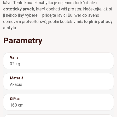
kávu. Tento kousek nábytku je nejenom funkční, ale i
estetický prvek
, který obohatí váš prostor. Nečekejte, až si
ji někdo jiný vybere – přidejte lavici Bullwer do svého
domova a přetvořte svůj jídelní koutek v
místo plné pohody
a stylu
.
Parametry
Váha:
32 kg
Materiál:
Akácie
Šířka:
160 cm