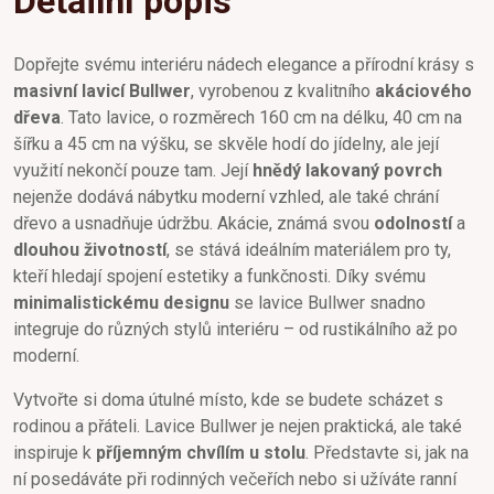
Detailní popis
Dopřejte svému interiéru nádech elegance a přírodní krásy s
masivní lavicí Bullwer
, vyrobenou z kvalitního
akáciového
dřeva
. Tato lavice, o rozměrech 160 cm na délku, 40 cm na
šířku a 45 cm na výšku, se skvěle hodí do jídelny, ale její
využití nekončí pouze tam. Její
hnědý lakovaný povrch
nejenže dodává nábytku moderní vzhled, ale také chrání
dřevo a usnadňuje údržbu. Akácie, známá svou
odolností
a
dlouhou životností
, se stává ideálním materiálem pro ty,
kteří hledají spojení estetiky a funkčnosti. Díky svému
minimalistickému designu
se lavice Bullwer snadno
integruje do různých stylů interiéru – od rustikálního až po
moderní.
Vytvořte si doma útulné místo, kde se budete scházet s
rodinou a přáteli. Lavice Bullwer je nejen praktická, ale také
inspiruje k
příjemným chvílím u stolu
. Představte si, jak na
ní posedáváte při rodinných večeřích nebo si užíváte ranní