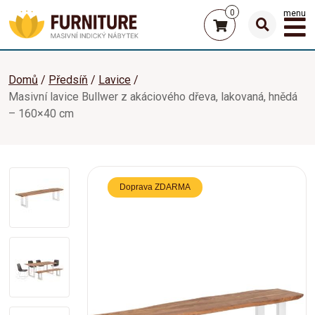
0
menu
Domů
Předsíň
Lavice
Masivní lavice Bullwer z akáciového dřeva, lakovaná, hnědá
– 160×40 cm
Doprava ZDARMA