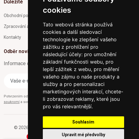
Důležité
cookies
Obchodní podmínky
Tato webová stránka používá
Zpracování a ochrana osobních údajů
cookies a další sledovací
Kontakty
technologie ke zlepšení vašeho
zážitku z prohlížení pro
Odběr novinek
následující účely:
pro umožnění
základní funkčnosti webu
,
pro
Informace o Novinkách a užitečné rady max. 1x za týden
lepší zážitek z webu
,
pro měření
vašeho zájmu o naše produkty a
Odebírat
služby a pro personalizaci
marketingových interakcí
,
chcete-
Potvrzením odběru současně souhlasíte s našimi podmínkami o
Ochraně
li zobrazovat reklamy, které jsou
soukromí
a současně nám udělujete souhlas se zasíláním obchodních e-mailů.
pro vás relevantnější
.
Souhlasím
© 2026 Furniture-nabytek.cz - Všechna práva vyhrazena.
Upravit mé předvolby