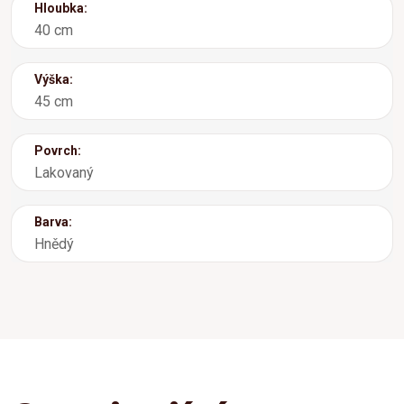
Hloubka:
40 cm
Výška:
45 cm
Povrch:
Lakovaný
Barva:
Hnědý