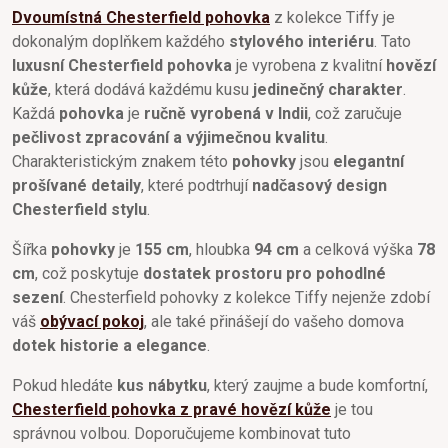
Dvoumístná Chesterfield pohovka
z kolekce Tiffy je
dokonalým doplňkem každého
stylového interiéru
. Tato
luxusní Chesterfield pohovka
je vyrobena z kvalitní
hovězí
kůže
, která dodává každému kusu
jedinečný charakter
.
Každá
pohovka
je
ručně vyrobená v Indii
, což zaručuje
pečlivost zpracování a výjimečnou kvalitu
.
Charakteristickým znakem této
pohovky
jsou
elegantní
prošívané detaily
, které podtrhují
nadčasový design
Chesterfield stylu
.
Šířka
pohovky
je
155 cm
, hloubka
94 cm
a celková výška
78
cm
, což poskytuje
dostatek prostoru pro pohodlné
sezení
. Chesterfield pohovky z kolekce Tiffy nejenže zdobí
váš
obývací pokoj
, ale také přinášejí do vašeho domova
dotek historie a elegance
.
Pokud hledáte
kus nábytku
, který zaujme a bude komfortní,
Chesterfield pohovka z pravé hovězí kůže
je tou
správnou volbou. Doporučujeme kombinovat tuto