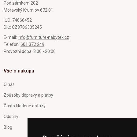
Pod zámkem 202
Moravský Krumlov 672 01
IČO: 74666452
DIČ: CZ8706305245
E-mail:
info@furniture-nabytek.cz
Telefon:
601 372 249
Provozní doba: 8:00 - 20:00
Vše o nákupu
O nás
Způsoby dopravy a platby
Často kladené dotazy
Odstíny
Blog