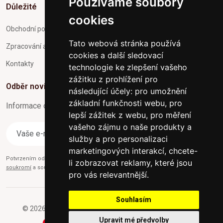
Používáme soubory
Důležité
cookies
Obchodní podmínky
Tato webová stránka používá
Zpracování a ochrana osobních údajů
cookies a další sledovací
Kontakty
technologie ke zlepšení vašeho
zážitku z prohlížení pro
Odběr novinek
následující účely:
pro umožnění
základní funkčnosti webu
,
pro
Informace o Novinkách a užitečné rady max. 1x za týden
lepší zážitek z webu
,
pro měření
vašeho zájmu o naše produkty a
Odebírat
služby a pro personalizaci
marketingových interakcí
,
chcete-
Potvrzením odběru současně souhlasíte s našimi podmínkami o
Ochraně
li zobrazovat reklamy, které jsou
soukromí
a současně nám udělujete souhlas se zasíláním obchodních e-mailů.
pro vás relevantnější
.
Souhlasím
© 2026 Furniture-nabytek.cz - Všechna práva vyhrazena.
Upravit mé předvolby