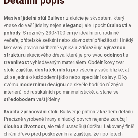
Detailní popis
Masivní jídelní stůl Bullwer
z akácie je skvostem, který
vnese do vaší jídelny nejen
eleganci
, ale i pocit
útulnosti
a
pohody
. S rozměry 230×100 cm je ideální pro rodinné
večeře, přátelské setkání nebo slavnostní příležitosti. Hnědý
lakovaný povrch nádherně vyniká a zdůrazňuje
výraznou
strukturu
akáciového dřeva, které je pro svou
odolnost
a
trvanlivost
vyhledávaným materiálem. Obdélníkový tvar
stolu zajišťuje
dostatek místa
pro všechny vaše blízké, ať
už se jedná o každodenní jídlo nebo speciální oslavy. Díky
svému
modernímu designu
se skvěle hodí do různých
interiérů, od rustikálních po minimalistické, a stane se
středobodem
vaší jídelny.
Kvalita zpracování
stolu Bullwer je patrná v každém detailu.
Precizně vyrobené hrany a hladký povrch nejenže zaručují
dlouhou životnost
, ale také usnadňují údržbu. Lakovaný finiš
chrání dřevo před poškozením a zajišťuje, že i po letech