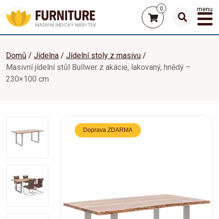
0
menu
Domů
Jídelna
Jídelní stoly z masivu
Masivní jídelní stůl Bullwer z akácie, lakovaný, hnědý –
230×100 cm
Doprava ZDARMA