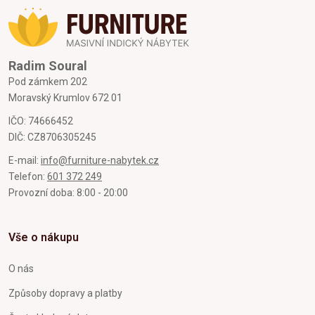
Radim Soural
Pod zámkem 202
Moravský Krumlov 672 01
IČO: 74666452
DIČ: CZ8706305245
E-mail:
info@furniture-nabytek.cz
Telefon:
601 372 249
Provozní doba: 8:00 - 20:00
Vše o nákupu
O nás
Způsoby dopravy a platby