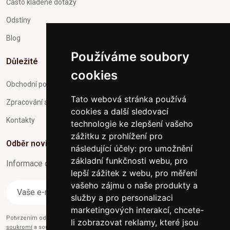
Často kladené dotazy
Odstíny
Blog
Používáme soubory
Důležité
cookies
Obchodní podmínky
Tato webová stránka používá
Zpracování a ochrana osobních údajů
cookies a další sledovací
Kontakty
technologie ke zlepšení vašeho
zážitku z prohlížení pro
Odběr novinek
následující účely:
pro umožnění
základní funkčnosti webu
,
pro
Informace o Novinkách a užitečné rady max. 1x za týden
lepší zážitek z webu
,
pro měření
vašeho zájmu o naše produkty a
Odebírat
služby a pro personalizaci
marketingových interakcí
,
chcete-
Potvrzením odběru současně souhlasíte s našimi podmínkami o
Ochraně
li zobrazovat reklamy, které jsou
soukromí
a současně nám udělujete souhlas se zasíláním obchodních e-mailů.