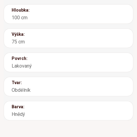
Hloubka:
100 cm
Výška:
75 cm
Povrch:
Lakovaný
Tvar:
Obdélník
Barva:
Hnědý