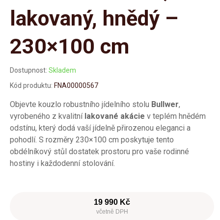
lakovaný, hnědý –
230×100 cm
Dostupnost:
Skladem
Kód produktu:
FNA00000567
Objevte kouzlo robustního jídelního stolu
Bullwer
,
vyrobeného z kvalitní
lakované akácie
v teplém hnědém
odstínu, který dodá vaší jídelně přirozenou eleganci a
pohodlí. S rozměry 230×100 cm poskytuje tento
obdélníkový stůl dostatek prostoru pro vaše rodinné
hostiny i každodenní stolování.
19 990 Kč
včetně DPH